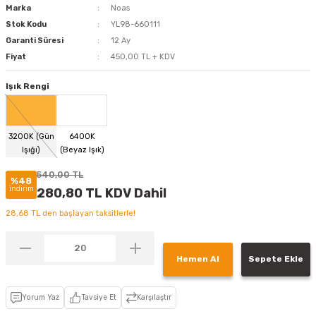
Marka
Noas
Stok Kodu
YL98-660111
Garanti Süresi
12 Ay
Fiyat
450,00 TL + KDV
Işık Rengi
540,00 TL
%48
indirim
280,80 TL KDV Dahil
28,68 TL den başlayan taksitlerle!
Hemen Al
Sepete Ekle
Yorum Yaz
Tavsiye Et
Karşılaştır