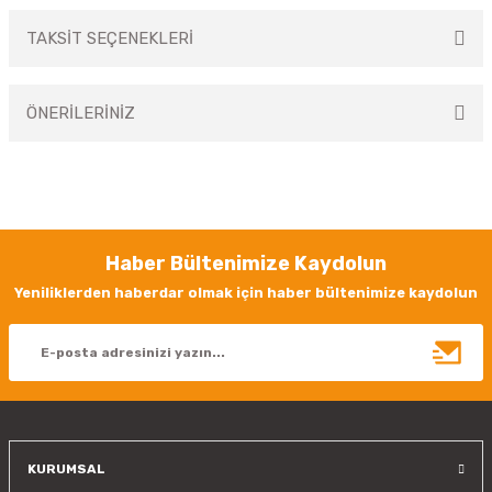
TAKSİT SEÇENEKLERİ
Bu ürüne ilk yorumu siz yapın!
ÖNERİLERİNİZ
Yorum Yaz
Bu ürünün fiyat bilgisi, resim, ürün açıklamalarında ve diğer konularda
yetersiz gördüğünüz noktaları öneri formunu kullanarak tarafımıza
iletebilirsiniz.
Görüş ve önerileriniz için teşekkür ederiz.
Haber Bültenimize Kaydolun
Ürün resmi kalitesiz, bozuk veya görüntülenemiyor.
Yeniliklerden haberdar olmak için haber bültenimize kaydolun
Ürün açıklamasında eksik bilgiler bulunuyor.
Ürün bilgilerinde hatalar bulunuyor.
Ürün fiyatı diğer sitelerden daha pahalı.
Bu ürüne benzer farklı alternatifler olmalı.
KURUMSAL