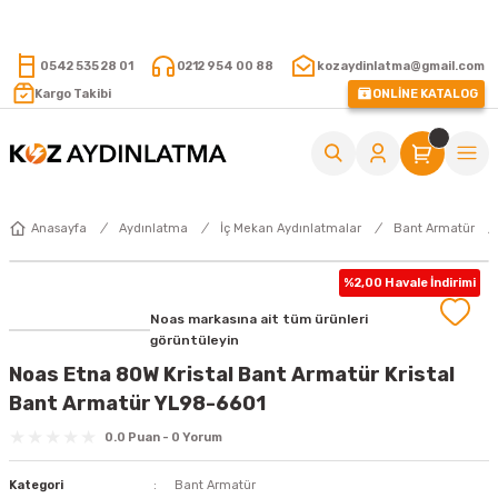
15.000 TL VE ÜZERİ ALIŞVERİŞLERİNİZDE KARGO ÜCRETSİZ !
0542 535 28 01
0212 954 00 88
kozaydinlatma@gmail.com
Kargo Takibi
ONLİNE KATALOG
Anasayfa
Aydınlatma
İç Mekan Aydınlatmalar
Bant Armatür
%2,00 Havale İndirimi
Noas markasına ait tüm ürünleri
görüntüleyin
Noas Etna 80W Kristal Bant Armatür Kristal
Bant Armatür YL98-6601
0.0 Puan - 0 Yorum
Kategori
Bant Armatür