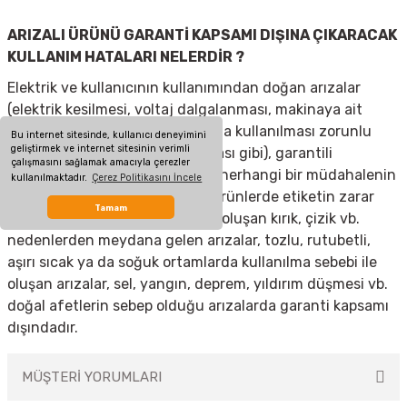
ARIZALI ÜRÜNÜ GARANTİ KAPSAMI DIŞINA ÇIKARACAK
KULLANIM HATALARI NELERDİR ?
Elektrik ve kullanıcının kullanımından doğan arızalar
(elektrik kesilmesi, voltaj dalgalanması, makinaya ait
olmayan aksesuar takılması yada kullanılması zorunlu
Bu internet sitesinde, kullanıcı deneyimini
geliştirmek ve internet sitesinin verimli
olan aksesuarların kullanılmaması gibi), garantili
çalışmasını sağlamak amacıyla çerezler
ürünlerde yetkili servis dışında herhangi bir müdahalenin
kullanılmaktadır.
Çerez Politikasını İncele
yapılması, garanti etiketi olan ürünlerde etiketin zarar
Tamam
görmesi, cihazın dış yüzeyinde oluşan kırık, çizik vb.
nedenlerden meydana gelen arızalar, tozlu, rutubetli,
aşırı sıcak ya da soğuk ortamlarda kullanılma sebebi ile
oluşan arızalar, sel, yangın, deprem, yıldırım düşmesi vb.
doğal afetlerin sebep olduğu arızalarda garanti kapsamı
dışındadır.
MÜŞTERİ YORUMLARI