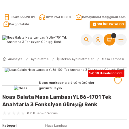
15.000 TL VE ÜZERİ ALIŞVERİŞLERİNİZDE KARGO ÜCRETSİZ !
0542 535 28 01
0212 954 00 88
kozaydinlatma@gmail.com
Kargo Takibi
ONLİNE KATALOG
Anasayfa
Aydınlatma
İç Mekan Aydınlatmalar
Masa Lambası
%2,00 Havale İndirimi
Noas markasına ait tüm ürünleri
görüntüleyin
Noas Galata Masa Lambası YL86-1701 Tek
Anahtarla 3 Fonksiyon Günışığı Renk
0.0 Puan - 0 Yorum
Kategori
Masa Lambası