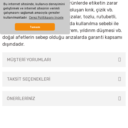
yapılması, garanti etiketi olan ürünlerde etiketin zarar
Bu internet sitesinde, kullanıcı deneyimini
geliştirmek ve internet sitesinin verimli
görmesi, cihazın dış yüzeyinde oluşan kırık, çizik vb.
çalışmasını sağlamak amacıyla çerezler
nedenlerden meydana gelen arızalar, tozlu, rutubetli,
kullanılmaktadır.
Çerez Politikasını İncele
aşırı sıcak ya da soğuk ortamlarda kullanılma sebebi ile
Tamam
oluşan arızalar, sel, yangın, deprem, yıldırım düşmesi vb.
doğal afetlerin sebep olduğu arızalarda garanti kapsamı
dışındadır.
MÜŞTERİ YORUMLARI
TAKSİT SEÇENEKLERİ
Bu ürüne ilk yorumu siz yapın!
ÖNERİLERİNİZ
Yorum Yaz
Bu ürünün fiyat bilgisi, resim, ürün açıklamalarında ve diğer konularda
yetersiz gördüğünüz noktaları öneri formunu kullanarak tarafımıza
iletebilirsiniz.