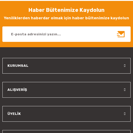
Görüş ve önerileriniz için teşekkür ederiz.
Haber Bültenimize Kaydolun
Ürün resmi kalitesiz, bozuk veya görüntülenemiyor.
Yeniliklerden haberdar olmak için haber bültenimize kaydolun
Ürün açıklamasında eksik bilgiler bulunuyor.
Ürün bilgilerinde hatalar bulunuyor.
Ürün fiyatı diğer sitelerden daha pahalı.
Bu ürüne benzer farklı alternatifler olmalı.
KURUMSAL
Gönder
ALIŞVERİŞ
ÜYELİK