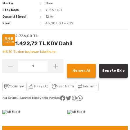
Marka
Noas
Stok Kodu
YL86-1701
Garanti Süresi
12 Ay
Fiyat
48,00 USD + KDV
2.736,00 TL
%48
indirim
1.422,72 TL KDV Dahil
145,30 TL den başlayan taksitlerle!
Hemen Al
Sepete Ekle
Yorum Yaz
Tavsiye Et
Fiyat Alarmı
Karşılaştır
Bu Ürünü Sosyal Medyada Paylaş