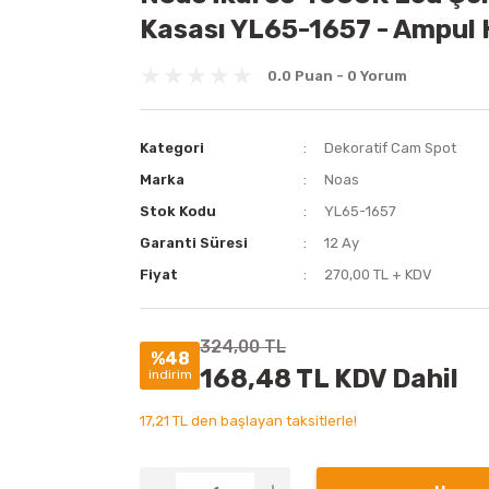
Kasası YL65-1657 - Ampul 
0.0 Puan - 0 Yorum
Kategori
Dekoratif Cam Spot
Marka
Noas
Stok Kodu
YL65-1657
Garanti Süresi
12 Ay
Fiyat
270,00 TL + KDV
324,00 TL
%48
168,48 TL KDV Dahil
indirim
17,21 TL den başlayan taksitlerle!