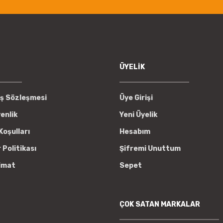
Gönder
ÜYELİK
ış Sözleşmesi
Üye Girişi
venlik
Yeni Üyelik
Koşulları
Hesabım
r Politikası
Şifremi Unuttum
imat
Sepet
ÇOK SATAN MARKALAR