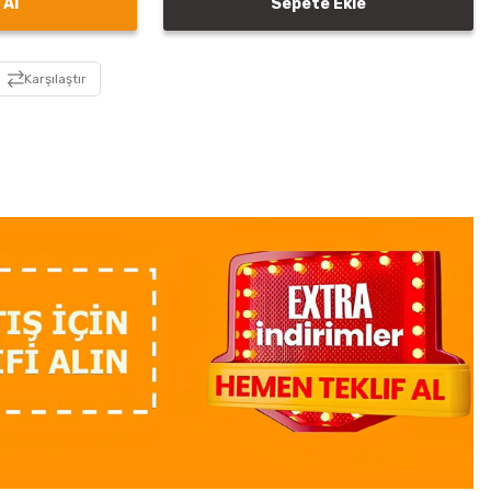
 Al
Sepete Ekle
Karşılaştır