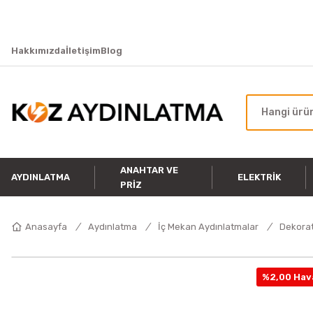
Hakkımızda
İletişim
Blog
ANAHTAR VE
AYDINLATMA
ELEKTRIK
PRIZ
Anasayfa
Aydınlatma
İç Mekan Aydınlatmalar
Dekorat
%2,00 Hava