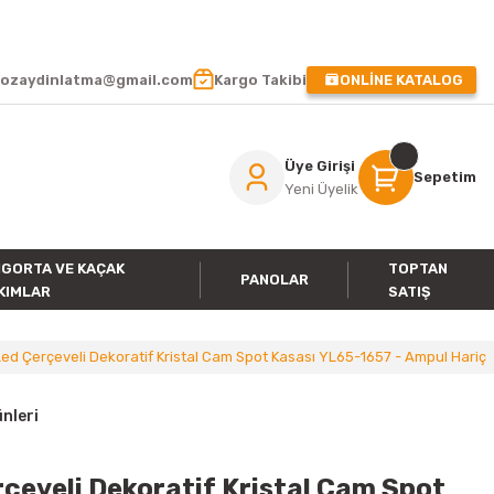
 !
ozaydinlatma@gmail.com
Kargo Takibi
ONLİNE KATALOG
Üye Girişi
Sepetim
Yeni Üyelik
IGORTA VE KAÇAK
TOPTAN
PANOLAR
KIMLAR
SATIŞ
ed Çerçeveli Dekoratif Kristal Cam Spot Kasası YL65-1657 - Ampul Hariç
nleri
çeveli Dekoratif Kristal Cam Spot