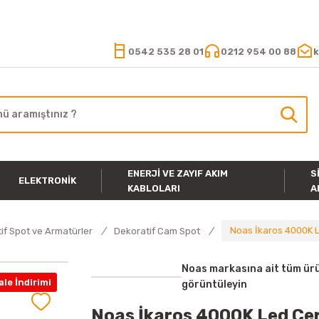
15.000 TL VE ÜZERİ ALIŞVERİŞLERİNİZDE KARGO ÜCRETSİZ
0542 535 28 01
0212 954 00 88
k
ENERJI VE ZAYIF AKIM
S
ELEKTRONIK
KABLOLARI
A
Noas İkaros 4000K L
if Spot ve Armatürler
Dekoratif Cam Spot
Noas markasına ait tüm ürü
le İndirimi
görüntüleyin
Noas İkaros 4000K Led Çer