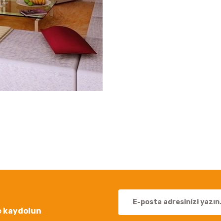
 yetersiz gördüğünüz noktaları öneri formunu kullanarak tarafımıza iletebil
Bu ürüne ilk yorumu siz yapın!
Yorum Yaz
e kaydolun