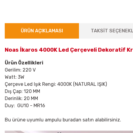
ÜRÜN AÇIKLAMASI
TAKSİT SEÇENEKL
Noas İkaros 4000K Led Çerçeveli Dekoratif K
Ürün Özellikleri
Gerilim: 220 V
Watt: 3W
Çerçeve Led Işık Rengi: 4000K (NATURAL IŞIK)
Dış Çap: 120 MM
Derinlik: 20 MM
Duy: GU10 - MR16
Bu ürüne uyumlu ampulu
buradan
satın alabilirsiniz.