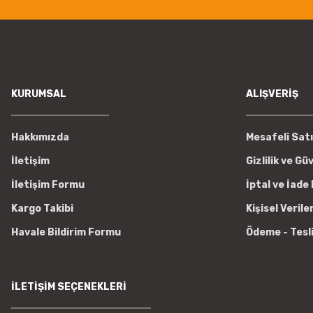
KURUMSAL
ALIŞVERİŞ
Hakkımızda
Mesafeli Sat
İletişim
Gizlilik ve Gü
İletişim Formu
İptal ve İade 
Kargo Takibi
Kişisel Verile
Havale Bildirim Formu
Ödeme - Tesl
İLETİŞİM SEÇENEKLERİ