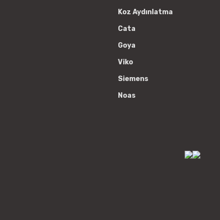
Koz Aydınlatma
Cata
Goya
Viko
Siemens
Noas