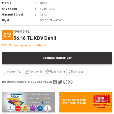
Marka
Noas
Stok Kodu
YL60-1910
Garanti Süresi
12 Ay
Fiyat
90,00 TL + KDV
108,00 TL
%48
indirim
56,16 TL KDV Dahil
5,74 TL den başlayan taksitlerle!
Gelince Haber Ver
Yorum Yaz
Tavsiye Et
Fiyat Alarmı
Karşılaştır
Bu Ürünü Sosyal Medyada Paylaş