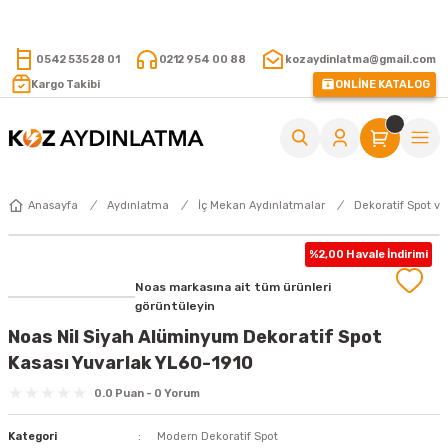
15.000 TL VE ÜZERİ ALIŞVERİŞLERİNİZDE KARGO ÜCRETSİZ !
0542 535 28 01
0212 954 00 88
kozaydinlatma@gmail.com
Kargo Takibi
ONLİNE KATALOG
Anasayfa
Aydınlatma
İç Mekan Aydınlatmalar
Dekoratif Spot ve
%2,00 Havale İndirimi
Noas markasına ait tüm ürünleri
görüntüleyin
Noas Nil Siyah Alüminyum Dekoratif Spot
Kasası Yuvarlak YL60-1910
0.0 Puan - 0 Yorum
Kategori
Modern Dekoratif Spot