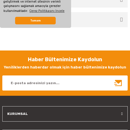
TAKSİT SEÇENEKLERİ
geliştirmek ve internet sitesinin verimli
Bu ürüne ilk yorumu siz yapın!
çalışmasını sağlamak amacıyla çerezler
kullanılmaktadır.
Çerez Politikasını İncele
ÖNERİLERİNİZ
Yorum Yaz
Tamam
Bu ürünün fiyat bilgisi, resim, ürün açıklamalarında ve diğer konularda
yetersiz gördüğünüz noktaları öneri formunu kullanarak tarafımıza
iletebilirsiniz.
Görüş ve önerileriniz için teşekkür ederiz.
Haber Bültenimize Kaydolun
Ürün resmi kalitesiz, bozuk veya görüntülenemiyor.
Yeniliklerden haberdar olmak için haber bültenimize kaydolun
Ürün açıklamasında eksik bilgiler bulunuyor.
Ürün bilgilerinde hatalar bulunuyor.
Ürün fiyatı diğer sitelerden daha pahalı.
Bu ürüne benzer farklı alternatifler olmalı.
KURUMSAL