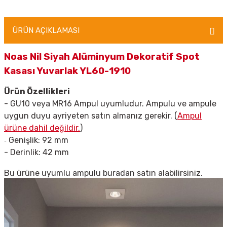
ÜRÜN AÇIKLAMASI
Noas Nil Siyah Alüminyum Dekoratif Spot
Kasası Yuvarlak YL60-1910
Ürün Özellikleri
- GU10 veya MR16 Ampul uyumludur. Ampulu ve ampule
uygun duyu ayriyeten satın almanız gerekir. (
Ampul
ürüne dahil değildir.
)
Genişlik: 92 mm
-
- Derinlik: 42 mm
Bu ürüne uyumlu ampulu
buradan
satın alabilirsiniz.