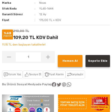
Marka
Noas
Stok Kodu
YL65-1644
Garanti Süresi
12 Ay
Fiyat
175,00 TL + KDV
210,00 TL
%48
indirim
109,20 TL KDV Dahil
11,15 TL den başlayan taksitlerle!
Hemen Al
Sepete Ekle
Yorum Yaz
Tavsiye Et
Fiyat Alarmı
Karşılaştır
Bu Ürünü Sosyal Medyada Paylaş