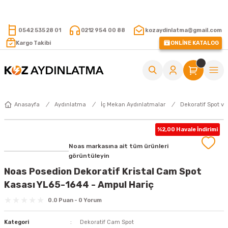
15.000 TL VE ÜZERİ ALIŞVERİŞLERİNİZDE KARGO ÜCRETSİZ !
0542 535 28 01
0212 954 00 88
kozaydinlatma@gmail.com
Kargo Takibi
ONLİNE KATALOG
Anasayfa
Aydınlatma
İç Mekan Aydınlatmalar
Dekoratif Spot ve
%2,00 Havale İndirimi
Noas markasına ait tüm ürünleri
görüntüleyin
Noas Posedion Dekoratif Kristal Cam Spot
Kasası YL65-1644 - Ampul Hariç
0.0 Puan - 0 Yorum
Kategori
Dekoratif Cam Spot