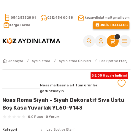
15.000 TL VE ÜZERİ ALIŞVERİŞLERİNİZDE KARGO ÜCRETSİZ !
0542 535 28 01
0212 954 00 88
kozaydinlatma@gmail.com
Kargo Takibi
ONLİNE KATALOG
Anasayfa
Aydınlatma
Aydınlatma Ürünleri
Led Spot ve Etanj
%2,00 Havale İndirimi
Noas markasına ait tüm ürünleri
görüntüleyin
Noas Roma Siyah - Siyah Dekoratif Sıva Üstü
Boş Kasa Yuvarlak YL60-9143
0.0 Puan - 0 Yorum
Kategori
Led Spot ve Etanj