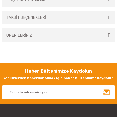
TAKSİT SEÇENEKLERİ
Bu ürüne ilk yorumu siz yapın!
ÖNERİLERİNİZ
Yorum Yaz
Bu ürünün fiyat bilgisi, resim, ürün açıklamalarında ve diğer konularda
yetersiz gördüğünüz noktaları öneri formunu kullanarak tarafımıza
iletebilirsiniz.
Görüş ve önerileriniz için teşekkür ederiz.
Haber Bültenimize Kaydolun
Ürün resmi kalitesiz, bozuk veya görüntülenemiyor.
Yeniliklerden haberdar olmak için haber bültenimize kaydolun
Ürün açıklamasında eksik bilgiler bulunuyor.
Ürün bilgilerinde hatalar bulunuyor.
Ürün fiyatı diğer sitelerden daha pahalı.
Bu ürüne benzer farklı alternatifler olmalı.