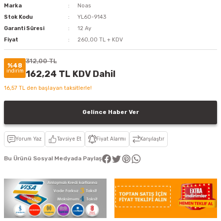
Marka
Noas
Stok Kodu
YL60-9143
Garanti Süresi
12 Ay
Fiyat
260,00 TL + KDV
312,00 TL
%48
indirim
162,24 TL KDV Dahil
16,57 TL den başlayan taksitlerle!
Gelince Haber Ver
Yorum Yaz
Tavsiye Et
Fiyat Alarmı
Karşılaştır
Bu Ürünü Sosyal Medyada Paylaş