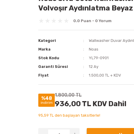
Volvoşır Aydınlatma Beyaz
0.0 Puan - 0 Yorum
Kategori
Wallwasher Duvar Aydın
Marka
Noas
Stok Kodu
YL79-0901
Garanti Süresi
12 Ay
Fiyat
1.500,00 TL + KDV
1.800,00 TL
%48
936,00 TL KDV Dahil
indirim
95,59 TL den başlayan taksitlerle!