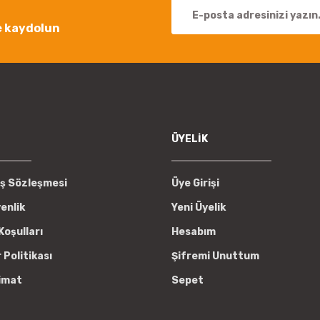
e kaydolun
Gönder
ÜYELİK
ış Sözleşmesi
Üye Girişi
venlik
Yeni Üyelik
Koşulları
Hesabım
r Politikası
Şifremi Unuttum
imat
Sepet