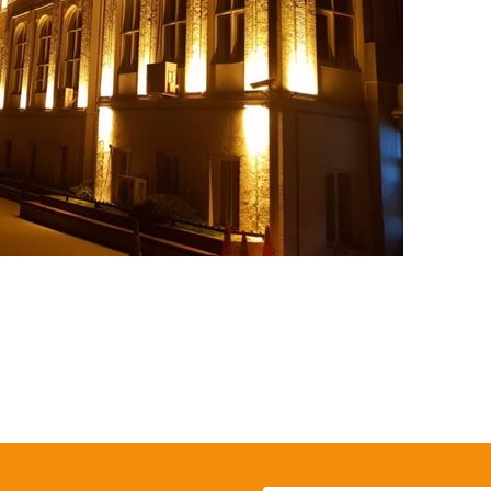
 yetersiz gördüğünüz noktaları öneri formunu kullanarak tarafımıza iletebil
Bu ürüne ilk yorumu siz yapın!
Yorum Yaz