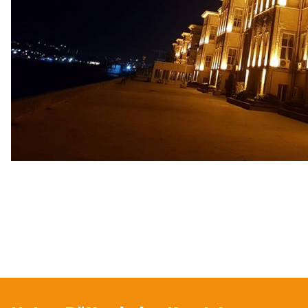
Bu ürünün fiyat bilgisi, resim, ürün açıklamalarında ve diğer konularda
Görüş ve önerileriniz için teşekkür ederiz.
Ürün resmi kalitesiz, bozuk veya görüntülenemiyor.
Ürün açıklamasında eksik bilgiler bulunuyor.
Ürün bilgilerinde hatalar bulunuyor.
Ürün fiyatı diğer sitelerden daha pahalı.