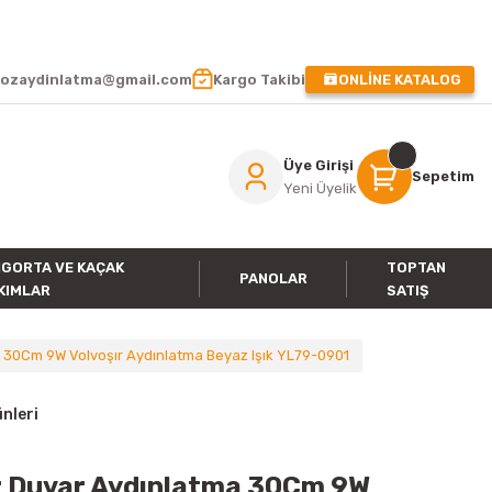
 !
ozaydinlatma@gmail.com
Kargo Takibi
ONLİNE KATALOG
Üye Girişi
Sepetim
Yeni Üyelik
IGORTA VE KAÇAK
TOPTAN
PANOLAR
KIMLAR
SATIŞ
 30Cm 9W Volvoşır Aydınlatma Beyaz Işık YL79-0901
nleri
r Duvar Aydınlatma 30Cm 9W