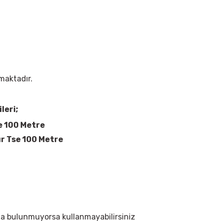
maktadır.
leri;
e 100 Metre
ır Tse 100 Metre
nızda bulunmuyorsa kullanmayabilirsiniz