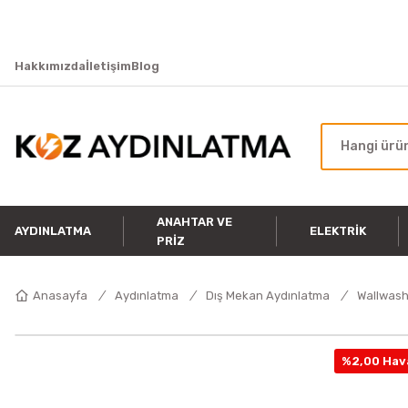
Hakkımızda
İletişim
Blog
ANAHTAR VE
AYDINLATMA
ELEKTRIK
PRIZ
Anasayfa
Aydınlatma
Dış Mekan Aydınlatma
Wallwash
%2,00 Hava