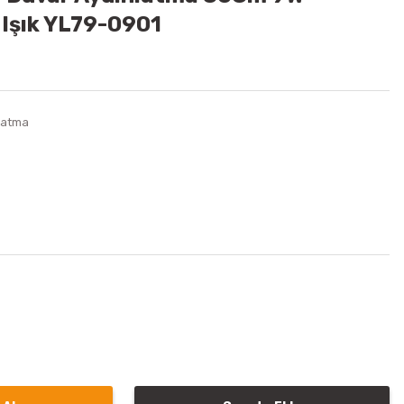
 Işık YL79-0901
latma