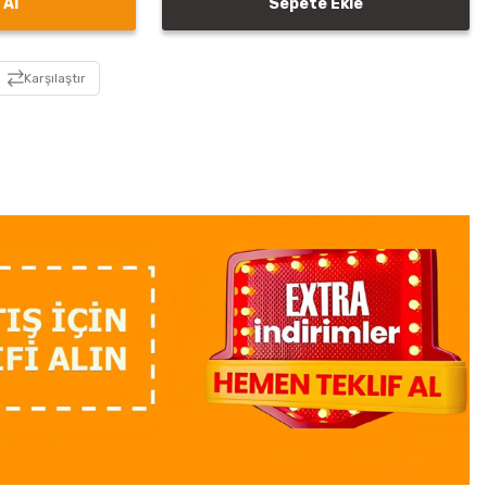
 Al
Sepete Ekle
Karşılaştır