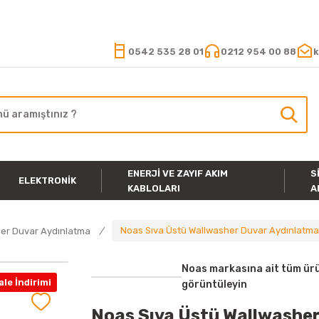
15.000 TL VE ÜZERİ ALIŞVERİŞLERİNİZDE KARGO ÜCRETSİZ
0542 535 28 01
0212 954 00 88
k
ENERJI VE ZAYIF AKIM
S
ELEKTRONIK
KABLOLARI
A
Noas Sıva Üstü Wallwasher Duvar Aydınlatma
er Duvar Aydınlatma
Noas markasına ait tüm ürü
le İndirimi
görüntüleyin
Noas Sıva Üstü Wallwashe