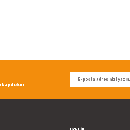
 yetersiz gördüğünüz noktaları öneri formunu kullanarak tarafımıza iletebil
Bu ürüne ilk yorumu siz yapın!
Yorum Yaz
e kaydolun
Gönder
ÜYELİK