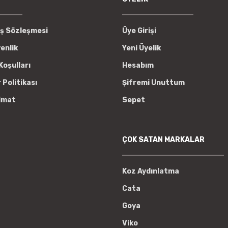
ış Sözleşmesi
Üye Girişi
venlik
Yeni Üyelik
Koşulları
Hesabım
r Politikası
Şifremi Unuttum
imat
Sepet
ÇOK SATAN MARKALAR
Koz Aydınlatma
Cata
Goya
Viko