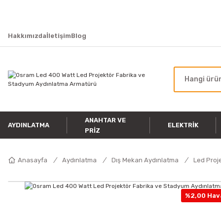
Hakkımızda
İletişim
Blog
ANAHTAR VE
AYDINLATMA
ELEKTRIK
PRIZ
Anasayfa
Aydınlatma
Dış Mekan Aydınlatma
Led Proj
%2,00 Hava