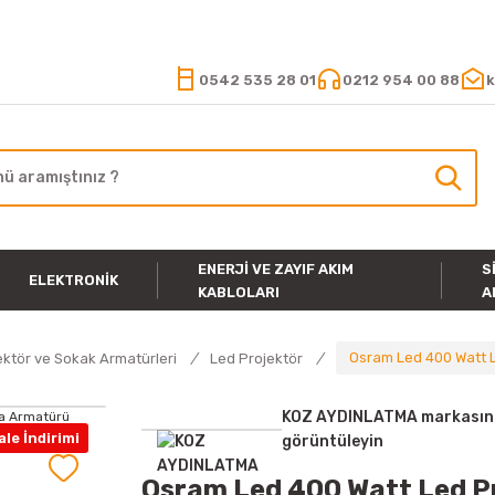
15.000 TL VE ÜZERİ ALIŞVERİŞLERİNİZDE KARGO ÜCRETSİZ
0542 535 28 01
0212 954 00 88
k
ENERJI VE ZAYIF AKIM
S
ELEKTRONIK
KABLOLARI
A
Osram Led 400 Watt 
ektör ve Sokak Armatürleri
Led Projektör
KOZ AYDINLATMA markasına 
le İndirimi
görüntüleyin
Osram Led 400 Watt Led P