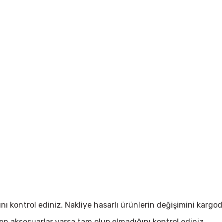
ğını kontrol ediniz. Nakliye hasarlı ürünlerin değişimini kar
ken aksesuarlar varsa tam olup olmadığını kontrol ediniz.