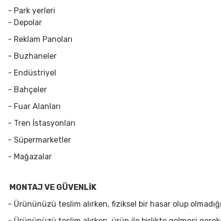
- Park yerleri
- Depolar
- Reklam Panoları
- Buzhaneler
- Endüstriyel
- Bahçeler
- Fuar Alanları
- Tren İstasyonları
- Süpermarketler
- Mağazalar
MONTAJ VE GÜVENLİK
- Ürününüzü teslim alırken, fiziksel bir hasar olup olmadı
- Ürününüzü teslim alırken, ürün ile birlikte gelmesi gere