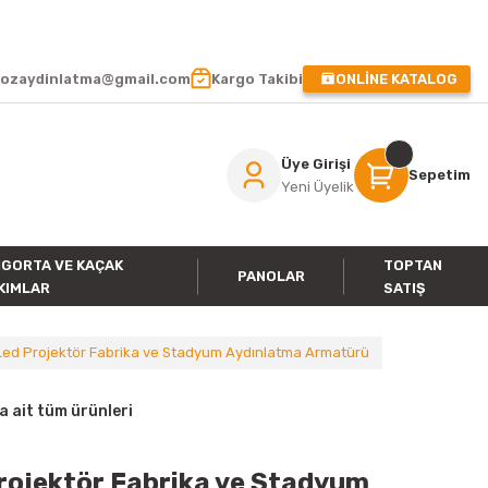
 !
ozaydinlatma@gmail.com
Kargo Takibi
ONLİNE KATALOG
Üye Girişi
Sepetim
Yeni Üyelik
IGORTA VE KAÇAK
TOPTAN
PANOLAR
KIMLAR
SATIŞ
Led Projektör Fabrika ve Stadyum Aydınlatma Armatürü
ait tüm ürünleri
rojektör Fabrika ve Stadyum