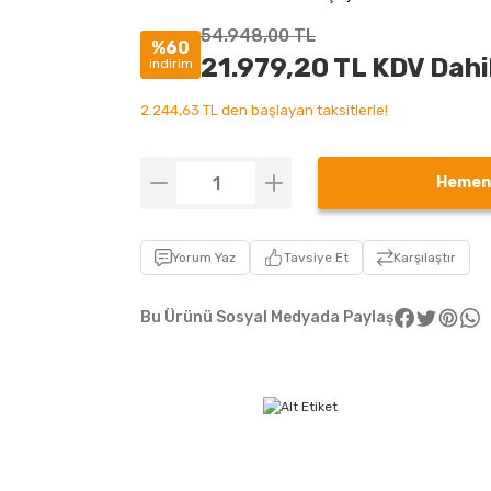
54.948,00 TL
%60
21.979,20 TL KDV Dahi
indirim
2.244,63 TL den başlayan taksitlerle!
Hemen
Yorum Yaz
Tavsiye Et
Karşılaştır
Bu Ürünü Sosyal Medyada Paylaş