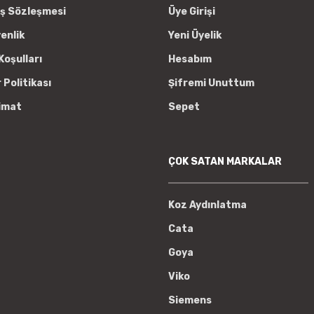
ış Sözleşmesi
Üye Girişi
venlik
Yeni Üyelik
Koşulları
Hesabım
r Politikası
Şifremi Unuttum
imat
Sepet
ÇOK SATAN MARKALAR
Koz Aydınlatma
Cata
Goya
Viko
Siemens