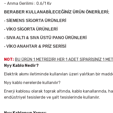
- Anma Gerilimi : 0.6/1 Kv
BERABER KULLANABİLECEĞİNİZ ÜRÜN ÖNERİLERİ;
- SİEMENS SİGORTA ÜRÜNLERİ
- VİKO SİGORTA ÜRÜNLERİ
- SIVA ALTI & SIVA ÜSTÜ PANO ÜRÜNLERİ
- VİKO ANAHTAR & PRİZ SERİSİ
NOT:
BU ÜRÜN 1 METREDİR! HER 1 ADET SİPARİŞİNİZ 1 M
Nyy Kablo Nedir?
Elektrik akımı iletiminde kullanılan üzeri yalıtkan bir madde
Nyy kablo nerelerde kullanılır?
Enerji kablosu olarak toprak altında, kablo kanallarında, har
endüstriyel tesislerde ve şalt tesislerinde kullanılır.
Nyy Kablonun Yapısı: