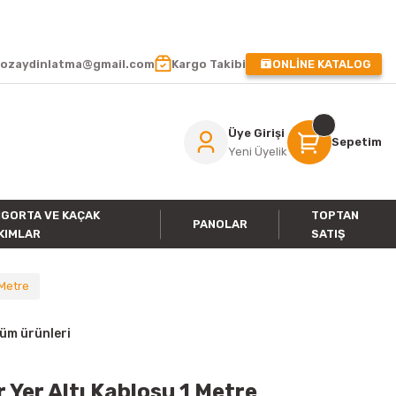
 !
ozaydinlatma@gmail.com
Kargo Takibi
ONLİNE KATALOG
Üye Girişi
Sepetim
Yeni Üyelik
IGORTA VE KAÇAK
TOPTAN
PANOLAR
KIMLAR
SATIŞ
 Metre
tüm ürünleri
 Yer Altı Kablosu 1 Metre