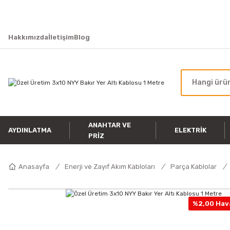
Hakkımızda
İletişim
Blog
ANAHTAR VE
AYDINLATMA
ELEKTRIK
PRIZ
Anasayfa
Enerji ve Zayıf Akım Kabloları
Parça Kablolar
%2,00 Hava