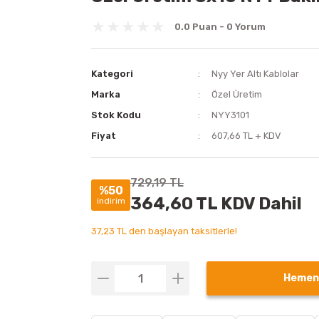
0.0 Puan - 0 Yorum
Kategori
Nyy Yer Altı Kablolar
Marka
Özel Üretim
Stok Kodu
NYY3101
Fiyat
607,66 TL + KDV
729,19 TL
%50
364,60 TL KDV Dahil
indirim
37,23 TL den başlayan taksitlerle!
Hemen