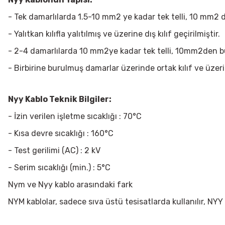
- Tek damarlılarda 1.5-10 mm2 ye kadar tek telli, 10 mm2 
- Yalıtkan kılıfla yalıtılmış ve üzerine dış kılıf geçirilmiştir.
- 2-4 damarlılarda 10 mm2ye kadar tek telli, 10mm2den büy
- Birbirine burulmuş damarlar üzerinde ortak kılıf ve üzerind
Nyy Kablo Teknik Bilgiler:
- İzin verilen işletme sıcaklığı : 70°C
- Kısa devre sıcaklığı : 160°C
- Test gerilimi (AC) : 2 kV
- Serim sıcaklığı (min.) : 5°C
Nym ve Nyy kablo arasındaki fark
NYM kablolar, sadece sıva üstü tesisatlarda kullanılır, NYY k