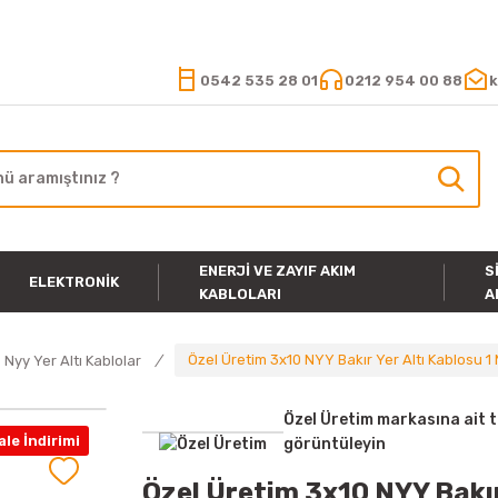
15.000 TL VE ÜZERİ ALIŞVERİŞLERİNİZDE KARGO ÜCRETSİZ
0542 535 28 01
0212 954 00 88
k
ENERJI VE ZAYIF AKIM
S
ELEKTRONIK
KABLOLARI
A
Özel Üretim 3x10 NYY Bakır Yer Altı Kablosu 1
Nyy Yer Altı Kablolar
Özel Üretim markasına ait 
le İndirimi
görüntüleyin
Özel Üretim 3x10 NYY Bakır