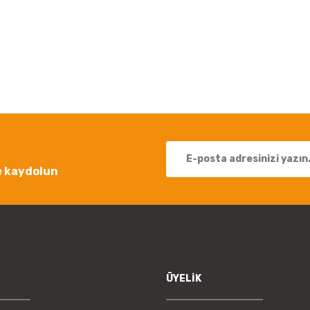
 yetersiz gördüğünüz noktaları öneri formunu kullanarak tarafımıza iletebil
Bu ürüne ilk yorumu siz yapın!
Yorum Yaz
e kaydolun
Gönder
ÜYELİK