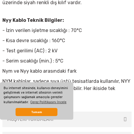
üzerinde siyah renkli dış kılıf vardır.
Nyy Kablo Teknik Bilgiler:
- İzin verilen işletme sıcaklığı : 70°C
- Kısa devre sıcaklığı : 160°C
- Test gerilimi (AC) : 2 kV
- Serim sıcaklığı (min.) : 5°C
Nym ve Nyy kablo arasındaki fark
NYM kablolar, sadece sıva üstü tesisatlarda kullanılır, NYY
kablolar, toprak altınada döşenebilir. Her ikiside tek
Bu internet sitesinde, kullanıcı deneyimini
geliştirmek ve internet sitesinin verimli
damarlı kablolardır..
çalışmasını sağlamak amacıyla çerezler
kullanılmaktadır.
Çerez Politikasını İncele
Tamam
MÜŞTERİ YORUMLARI