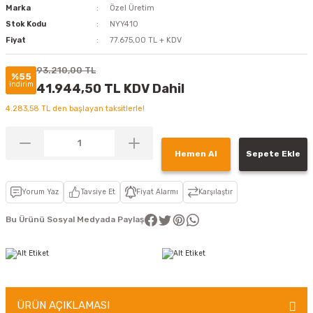
Marka
Özel Üretim
Stok Kodu
NYY410
Fiyat
77.675,00 TL + KDV
93.210,00 TL
%55
indirim
41.944,50 TL KDV Dahil
4.283,58 TL den başlayan taksitlerle!
Hemen Al
Sepete Ekle
Yorum Yaz
Tavsiye Et
Fiyat Alarmı
Karşılaştır
Bu Ürünü Sosyal Medyada Paylaş
ÜRÜN AÇIKLAMASI