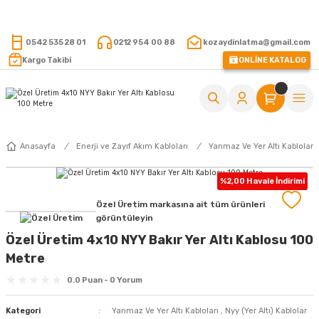
15.000 TL VE ÜZERİ ALIŞVERİŞLERİNİZDE KARGO ÜCRETSİZ !
0542 535 28 01
0212 954 00 88
kozaydinlatma@gmail.com
Kargo Takibi
ONLİNE KATALOG
Anasayfa
Enerji ve Zayıf Akım Kabloları
Yanmaz Ve Yer Altı Kabloları
%2,00 Havale İndirimi
Özel Üretim markasına ait tüm ürünleri
görüntüleyin
Özel Üretim 4x10 NYY Bakır Yer Altı Kablosu 100
Metre
0.0 Puan - 0 Yorum
Kategori
Yanmaz Ve Yer Altı Kabloları
,
Nyy (Yer Altı) Kablolar