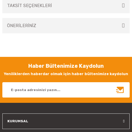
TAKSİT SEÇENEKLERİ
Bu ürüne ilk yorumu siz yapın!
ÖNERİLERİNİZ
Yorum Yaz
Bu ürünün fiyat bilgisi, resim, ürün açıklamalarında ve diğer konularda
yetersiz gördüğünüz noktaları öneri formunu kullanarak tarafımıza
iletebilirsiniz.
Görüş ve önerileriniz için teşekkür ederiz.
Haber Bültenimize Kaydolun
Ürün resmi kalitesiz, bozuk veya görüntülenemiyor.
Yeniliklerden haberdar olmak için haber bültenimize kaydolun
Ürün açıklamasında eksik bilgiler bulunuyor.
Ürün bilgilerinde hatalar bulunuyor.
Ürün fiyatı diğer sitelerden daha pahalı.
Bu ürüne benzer farklı alternatifler olmalı.
KURUMSAL