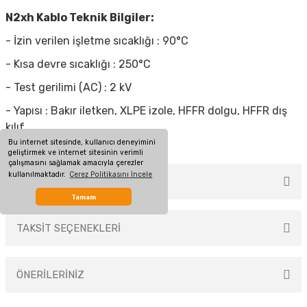
N2xh Kablo Teknik Bilgiler:
- İzin verilen işletme sıcaklığı : 90°C
- Kısa devre sıcaklığı : 250°C
- Test gerilimi (AC) : 2 kV
- Yapısı : Bakır iletken, XLPE izole, HFFR dolgu, HFFR dış
kılıf
Bu internet sitesinde, kullanıcı deneyimini
geliştirmek ve internet sitesinin verimli
çalışmasını sağlamak amacıyla çerezler
kullanılmaktadır.
Çerez Politikasını İncele
MÜŞTERİ YORUMLARI
Tamam
TAKSİT SEÇENEKLERİ
Bu ürüne ilk yorumu siz yapın!
ÖNERİLERİNİZ
Yorum Yaz