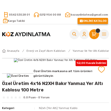
15.000 TL VE ÜZERİ ALIŞVERİŞLERİNİZDE KARGO ÜCRETSİZ !
0542 535 28 01
0212 954 00 88
kozaydinlatma@gmail.com
Kargo Takibi
ONLİNE KATALOG
Anasayfa
Enerji ve Zayıf Akım Kabloları
Yanmaz Ve Yer Altı Kabloları
%2,00 Havale İndirimi
Özel Üretim markasına ait tüm ürünleri
görüntüleyin
Özel Üretim 4x16 N2XH Bakır Yanmaz Yer Altı
Kablosu 100 Metre
0.0 Puan - 0 Yorum
Kategori
N2xh (Yer Altı) Yanmaz Kablo