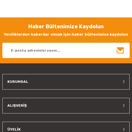
Bu ürünün fiyat bilgisi, resim, ürün açıklamalarında ve diğer konularda
yetersiz gördüğünüz noktaları öneri formunu kullanarak tarafımıza
iletebilirsiniz.
Görüş ve önerileriniz için teşekkür ederiz.
Haber Bültenimize Kaydolun
Ürün resmi kalitesiz, bozuk veya görüntülenemiyor.
Yeniliklerden haberdar olmak için haber bültenimize kaydolun
Ürün açıklamasında eksik bilgiler bulunuyor.
Ürün bilgilerinde hatalar bulunuyor.
Ürün fiyatı diğer sitelerden daha pahalı.
Bu ürüne benzer farklı alternatifler olmalı.
KURUMSAL
Gönder
ALIŞVERİŞ
ÜYELİK