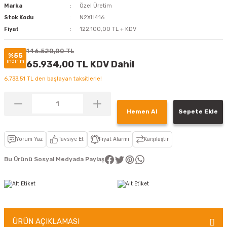
Marka
Özel Üretim
Stok Kodu
N2XH416
Fiyat
122.100,00 TL + KDV
146.520,00 TL
%55
indirim
65.934,00 TL KDV Dahil
6.733,51 TL den başlayan taksitlerle!
Hemen Al
Sepete Ekle
Yorum Yaz
Tavsiye Et
Fiyat Alarmı
Karşılaştır
Bu Ürünü Sosyal Medyada Paylaş
ÜRÜN AÇIKLAMASI