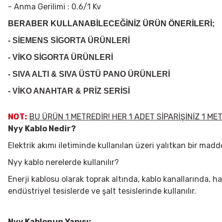
- Anma Gerilimi : 0.6/1 Kv
BERABER KULLANABİLECEĞİNİZ ÜRÜN ÖNERİLERİ;
- SİEMENS SİGORTA ÜRÜNLERİ
- VİKO SİGORTA ÜRÜNLERİ
- SIVA ALTI & SIVA ÜSTÜ PANO ÜRÜNLERİ
- VİKO ANAHTAR & PRİZ SERİSİ
NOT:
BU ÜRÜN 1 METREDİR! HER 1 ADET SİPARİŞİNİZ 1 M
Nyy Kablo Nedir?
Elektrik akımı iletiminde kullanılan üzeri yalıtkan bir madde
Nyy kablo nerelerde kullanılır?
Enerji kablosu olarak toprak altında, kablo kanallarında, har
endüstriyel tesislerde ve şalt tesislerinde kullanılır.
Nyy Kablonun Yapısı: