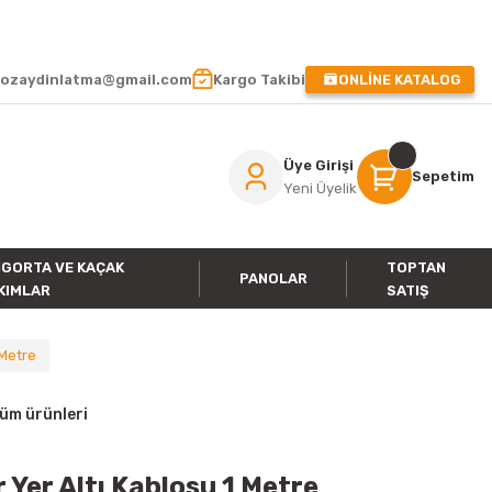
 !
ozaydinlatma@gmail.com
Kargo Takibi
ONLİNE KATALOG
Üye Girişi
Sepetim
Yeni Üyelik
IGORTA VE KAÇAK
TOPTAN
PANOLAR
KIMLAR
SATIŞ
 Metre
tüm ürünleri
 Yer Altı Kablosu 1 Metre