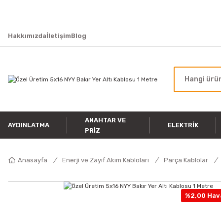
Hakkımızda
İletişim
Blog
ANAHTAR VE
AYDINLATMA
ELEKTRIK
PRIZ
Anasayfa
Enerji ve Zayıf Akım Kabloları
Parça Kablolar
%2,00 Hava