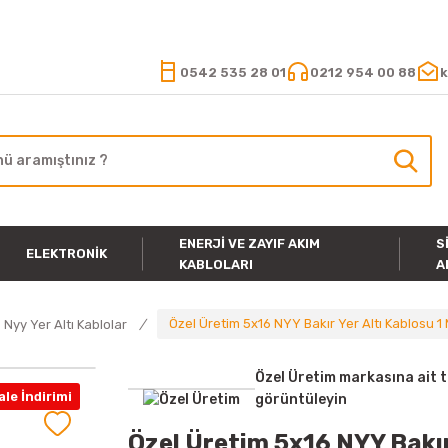
15.000 TL VE ÜZERİ ALIŞVERİŞLERİNİZDE KARGO ÜCRETSİZ
0542 535 28 01
0212 954 00 88
k
ENERJI VE ZAYIF AKIM
S
ELEKTRONIK
KABLOLARI
A
Özel Üretim 5x16 NYY Bakır Yer Altı Kablosu 1
Nyy Yer Altı Kablolar
Özel Üretim markasına ait 
le İndirimi
görüntüleyin
Özel Üretim 5x16 NYY Bakır