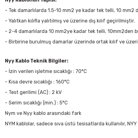
- Tek damarlılarda 1.5-10 mm2 ye kadar tek telli, 10 mm2 
- Yalıtkan kılıfla yalıtılmış ve üzerine dış kılıf geçirilmiştir.
- 2-4 damarlılarda 10 mm2ye kadar tek telli, 10mm2den büy
- Birbirine burulmuş damarlar üzerinde ortak kılıf ve üzerind
Nyy Kablo Teknik Bilgiler:
- İzin verilen işletme sıcaklığı : 70°C
- Kısa devre sıcaklığı : 160°C
- Test gerilimi (AC) : 2 kV
- Serim sıcaklığı (min.) : 5°C
Nym ve Nyy kablo arasındaki fark
NYM kablolar, sadece sıva üstü tesisatlarda kullanılır, NYY k