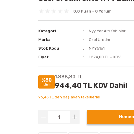
0.0 Puan - 0 Yorum
Kategori
Nyy Yer Altı Kablolar
Marka
Özel Üretim
Stok Kodu
NYY5161
Fiyat
1.574,00 TL + KDV
1.888,80 TL
%50
944,40 TL KDV Dahil
indirim
96,45 TL den başlayan taksitlerle!
Hemen