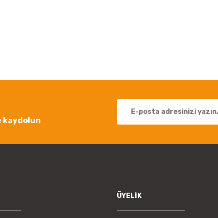
 yetersiz gördüğünüz noktaları öneri formunu kullanarak tarafımıza iletebil
Bu ürüne ilk yorumu siz yapın!
Yorum Yaz
e kaydolun
Gönder
ÜYELİK