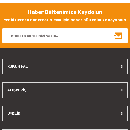
Görüş ve önerileriniz için teşekkür ederiz.
Haber Bültenimize Kaydolun
Ürün resmi kalitesiz, bozuk veya görüntülenemiyor.
Yeniliklerden haberdar olmak için haber bültenimize kaydolun
Ürün açıklamasında eksik bilgiler bulunuyor.
Ürün bilgilerinde hatalar bulunuyor.
Ürün fiyatı diğer sitelerden daha pahalı.
Bu ürüne benzer farklı alternatifler olmalı.
KURUMSAL
Gönder
ALIŞVERİŞ
ÜYELİK