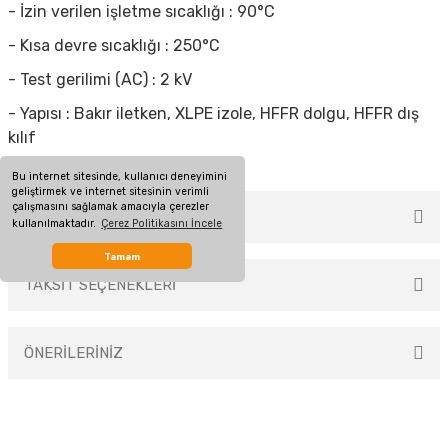
- İzin verilen işletme sıcaklığı : 90°C
- Kısa devre sıcaklığı : 250°C
- Test gerilimi (AC) : 2 kV
- Yapısı : Bakır iletken, XLPE izole, HFFR dolgu, HFFR dış
kılıf
Bu internet sitesinde, kullanıcı deneyimini
geliştirmek ve internet sitesinin verimli
çalışmasını sağlamak amacıyla çerezler
MÜŞTERİ YORUMLARI
kullanılmaktadır.
Çerez Politikasını İncele
Tamam
TAKSİT SEÇENEKLERİ
Bu ürüne ilk yorumu siz yapın!
ÖNERİLERİNİZ
Yorum Yaz
Bu ürünün fiyat bilgisi, resim, ürün açıklamalarında ve diğer konularda
yetersiz gördüğünüz noktaları öneri formunu kullanarak tarafımıza
iletebilirsiniz.