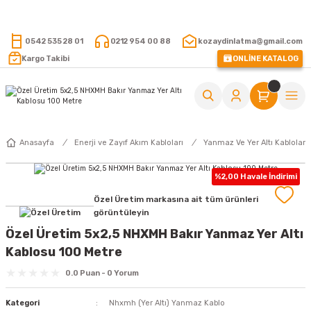
15.000 TL VE ÜZERİ ALIŞVERİŞLERİNİZDE KARGO ÜCRETSİZ !
0542 535 28 01
0212 954 00 88
kozaydinlatma@gmail.com
Kargo Takibi
ONLİNE KATALOG
Anasayfa
Enerji ve Zayıf Akım Kabloları
Yanmaz Ve Yer Altı Kabloları
%2,00 Havale İndirimi
Özel Üretim markasına ait tüm ürünleri
görüntüleyin
Özel Üretim 5x2,5 NHXMH Bakır Yanmaz Yer Altı
Kablosu 100 Metre
0.0 Puan - 0 Yorum
Kategori
Nhxmh (Yer Altı) Yanmaz Kablo