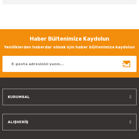
Bu ürünün fiyat bilgisi, resim, ürün açıklamalarında ve diğer konularda
yetersiz gördüğünüz noktaları öneri formunu kullanarak tarafımıza
iletebilirsiniz.
Görüş ve önerileriniz için teşekkür ederiz.
Haber Bültenimize Kaydolun
Ürün resmi kalitesiz, bozuk veya görüntülenemiyor.
Yeniliklerden haberdar olmak için haber bültenimize kaydolun
Ürün açıklamasında eksik bilgiler bulunuyor.
Ürün bilgilerinde hatalar bulunuyor.
Ürün fiyatı diğer sitelerden daha pahalı.
Bu ürüne benzer farklı alternatifler olmalı.
KURUMSAL
Gönder
ALIŞVERİŞ