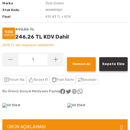
Marka
Özel Üretim
Stok Kodu
NHXMH541
Fiyat
410,43 TL + KDV
492,52 TL
%50
indirim
246,26 TL KDV Dahil
25,15 TL den başlayan taksitlerle!
Hemen Al
Sepete Ekle
Yorum Yaz
Tavsiye Et
Fiyat Alarmı
Karşılaştır
Bu Ürünü Sosyal Medyada Paylaş
ÜRÜN AÇIKLAMASI