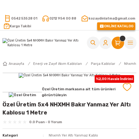
15.000 TL VE ÜZERİ ALIŞVERİŞLERİNİZDE KARGO ÜCRETSİZ !
0542 535 28 01
0212 954 00 88
kozaydinlatma@gmail.com
Kargo Takibi
ONLİNE KATALOG
Anasayfa
Enerji ve Zayıf Akım Kabloları
Parça Kablolar
Nhxmh Ye
%2,00 Havale İndirimi
Özel Üretim markasına ait tüm ürünleri
görüntüleyin
Özel Üretim 5x4 NHXMH Bakır Yanmaz Yer Altı
Kablosu 1 Metre
0.0 Puan - 0 Yorum
Kategori
Nhxmh Yer Altı Yanmaz Kablo