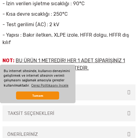
- İzin verilen işletme sıcaklığı : 90°C
- Kısa devre sıcaklığı : 250°C
- Test gerilimi (AC) : 2 kV
- Yapısı : Bakır iletken, XLPE izole, HFFR dolgu, HFFR dış
kılıf
NOT:
BU ÜRÜN 1 METREDİR! HER 1 ADET SİPARİŞİNİZ 1
METRE KABLOYA DENK GELMEKTEDİR.
Bu internet sitesinde, kullanıcı deneyimini
geliştirmek ve internet sitesinin verimli
çalışmasını sağlamak amacıyla çerezler
kullanılmaktadır.
Çerez Politikasını İncele
MÜŞTERİ YORUMLARI
Tamam
TAKSİT SEÇENEKLERİ
Bu ürüne ilk yorumu siz yapın!
ÖNERİLERİNİZ
Yorum Yaz