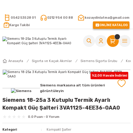
15.000 TL VE ÜZERİ ALIŞVERİŞLERİNİZDE KARGO ÜCRETSİZ !
0542 535 28 01
0212 954 00 88
kozaydinlatma@gmail.com
Kargo Takibi
ONLİNE KATALOG
Anasayfa
Sigorta ve Kaçak Akımlar
Siemens Sigorta Grubu
Komp
%2,00 Havale İndirimi
Siemens markasına ait tüm ürünleri
görüntüleyin
Siemens 18-25a 3 Kutuplu Termik Ayarlı
Kompakt Güç Şalteri 3VA1125-4EE36-0AA0
0.0 Puan - 0 Yorum
Kategori
Kompakt Şalter