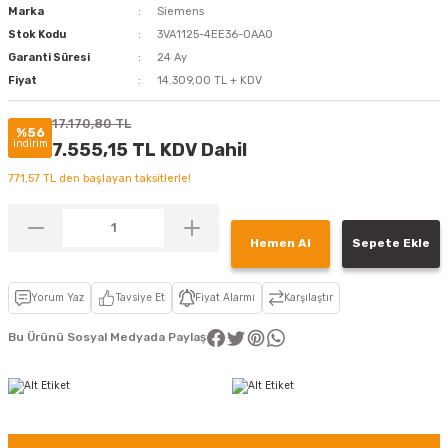
Marka
Siemens
Stok Kodu
3VA1125-4EE36-0AA0
Garanti Süresi
24 Ay
Fiyat
14.309,00 TL + KDV
17.170,80 TL
%56
indirim
7.555,15 TL KDV Dahil
771,57 TL den başlayan taksitlerle!
Hemen Al
Sepete Ekle
Yorum Yaz
Tavsiye Et
Fiyat Alarmı
Karşılaştır
Bu Ürünü Sosyal Medyada Paylaş