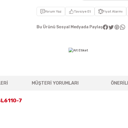
Yorum Yaz
Tavsiye Et
Fiyat Alarmı
Bu Ürünü Sosyal Medyada Paylaş
ERİ
MÜŞTERİ YORUMLARI
ÖNERİL
SL6110-7