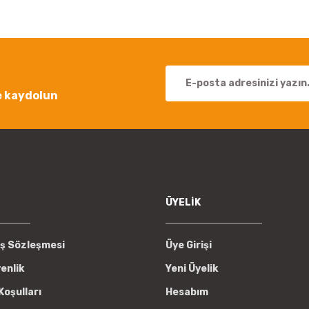
Yorum Yaz
e kaydolun
Gönder
ÜYELİK
ış Sözleşmesi
Üye Girişi
venlik
Yeni Üyelik
Koşulları
Hesabım