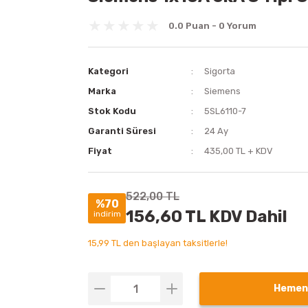
0.0 Puan - 0 Yorum
Kategori
Sigorta
Marka
Siemens
Stok Kodu
5SL6110-7
Garanti Süresi
24 Ay
Fiyat
435,00 TL + KDV
522,00 TL
%70
156,60 TL KDV Dahil
indirim
15,99 TL den başlayan taksitlerle!
Hemen