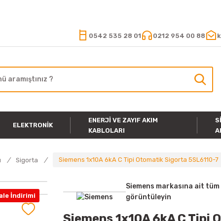
15.000 TL VE ÜZERİ ALIŞVERİŞLERİNİZDE KARGO ÜCRETSİZ
0542 535 28 01
0212 954 00 88
k
ENERJI VE ZAYIF AKIM
S
ELEKTRONIK
KABLOLARI
A
Siemens 1x10A 6kA C Tipi Otomatik Sigorta 5SL6110-7
u
Sigorta
Siemens markasına ait tüm 
le İndirimi
görüntüleyin
Siemens 1x10A 6kA C Tipi 