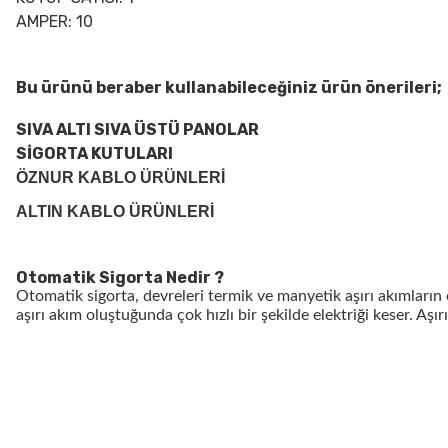
AMPER: 10
Bu ürünü beraber kullanabileceğiniz ürün önerileri;
SIVA ALTI SIVA ÜSTÜ PANOLAR
SİGORTA KUTULARI
ÖZNUR KABLO ÜRÜNLERİ
ALTIN KABLO ÜRÜNLERİ
Otomatik Sigorta Nedir ?
Otomatik sigorta, devreleri termik ve manyetik aşırı akımların e
aşırı akım oluştuğunda çok hızlı bir şekilde elektriği keser. A
Bu ürünün fiyat bilgisi, resim, ürün açıklamalarında ve diğer konularda
Görüş ve önerileriniz için teşekkür ederiz.
Ürün resmi kalitesiz, bozuk veya görüntülenemiyor.