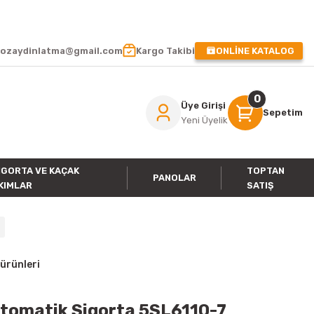
 !
ozaydinlatma@gmail.com
Kargo Takibi
ONLİNE KATALOG
0
Üye Girişi
Sepetim
Yeni Üyelik
IGORTA VE KAÇAK
TOPTAN
PANOLAR
KIMLAR
SATIŞ
ürünleri
Otomatik Sigorta 5SL6110-7