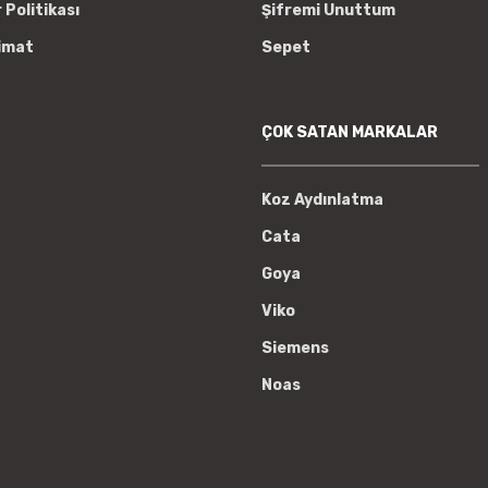
r Politikası
Şifremi Unuttum
imat
Sepet
ÇOK SATAN MARKALAR
Koz Aydınlatma
Cata
Goya
Viko
Siemens
Noas