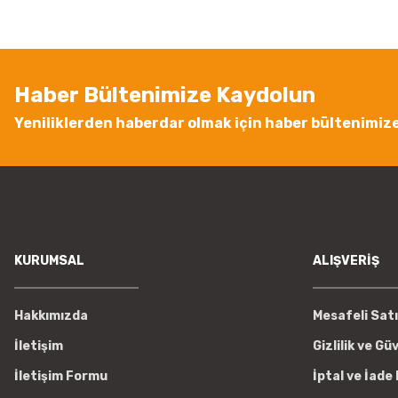
Ürün açıklamasında eksik bilgiler bulunuyor.
Ürün bilgilerinde hatalar bulunuyor.
Ürün fiyatı diğer sitelerden daha pahalı.
Haber Bültenimize Kaydolun
Bu ürüne benzer farklı alternatifler olmalı.
Yeniliklerden haberdar olmak için haber bültenimiz
KURUMSAL
ALIŞVERİŞ
Hakkımızda
Mesafeli Sat
İletişim
Gizlilik ve Gü
İletişim Formu
İptal ve İade 