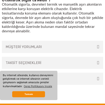
Otomatik Sigorta Nedir ?
Otomatik sigorta, devreleri termik ve manyetik aşırı akımların
etkilerine karşı koruyan elektrik cihazıdır. Elektrik
tesisatlarında koruma elemanı olarak kullanılır. Otomatik
sigorta, devrede bir aşırı akım oluştuğunda çok hızlı bir şekilde
elektriği keser. Aşırı akıma neden olan faktör ortadan
kaldırıldığında üzerinde bulunan mandal sayesinde tekrar
devreye alınabilir.
MÜŞTERİ YORUMLARI
TAKSİT SEÇENEKLERİ
Bu ürüne ilk yorumu siz yapın!
Bu internet sitesinde, kullanıcı deneyimini
ÖNERİLERİNİZ
geliştirmek ve internet sitesinin verimli
Yorum Yaz
çalışmasını sağlamak amacıyla çerezler
kullanılmaktadır.
Çerez Politikasını İncele
Bu ürünün fiyat bilgisi, resim, ürün açıklamalarında ve diğer konularda
yetersiz gördüğünüz noktaları öneri formunu kullanarak tarafımıza
Tamam
iletebilirsiniz.
Görüş ve önerileriniz için teşekkür ederiz.