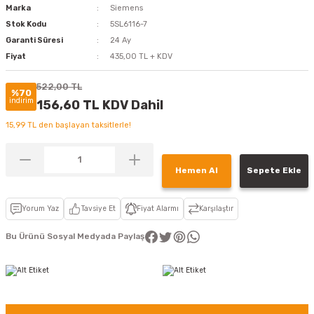
Marka
Siemens
Stok Kodu
5SL6116-7
Garanti Süresi
24 Ay
Fiyat
435,00 TL + KDV
522,00 TL
%70
indirim
156,60 TL KDV Dahil
15,99 TL den başlayan taksitlerle!
Hemen Al
Sepete Ekle
Yorum Yaz
Tavsiye Et
Fiyat Alarmı
Karşılaştır
Bu Ürünü Sosyal Medyada Paylaş