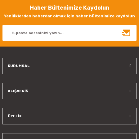
Haber Bültenimize Kaydolun
Ürün resmi kalitesiz, bozuk veya görüntülenemiyor.
Yeniliklerden haberdar olmak için haber bültenimize kaydolun
Ürün açıklamasında eksik bilgiler bulunuyor.
Ürün bilgilerinde hatalar bulunuyor.
Ürün fiyatı diğer sitelerden daha pahalı.
Bu ürüne benzer farklı alternatifler olmalı.
KURUMSAL
Gönder
ALIŞVERİŞ
ÜYELİK