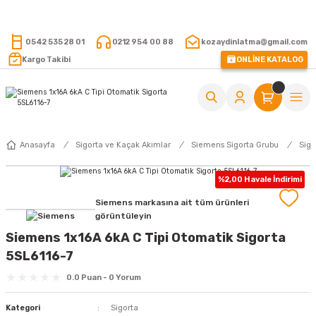
15.000 TL VE ÜZERİ ALIŞVERİŞLERİNİZDE KARGO ÜCRETSİZ !
0542 535 28 01
0212 954 00 88
kozaydinlatma@gmail.com
Kargo Takibi
ONLİNE KATALOG
Anasayfa
Sigorta ve Kaçak Akımlar
Siemens Sigorta Grubu
Sigo
%2,00 Havale İndirimi
Siemens markasına ait tüm ürünleri
görüntüleyin
Siemens 1x16A 6kA C Tipi Otomatik Sigorta
5SL6116-7
0.0 Puan - 0 Yorum
Kategori
Sigorta