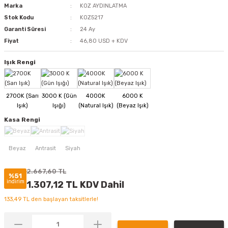
Marka
KOZ AYDINLATMA
Stok Kodu
KOZ5217
Garanti Süresi
24 Ay
Fiyat
46,80 USD + KDV
Işık Rengi
Kasa Rengi
2.667,60 TL
%51
indirim
1.307,12 TL KDV Dahil
133,49 TL den başlayan taksitlerle!