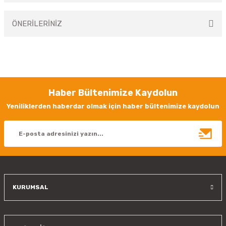
ÖNERİLERİNİZ
Yorum Yaz
Bu ürünün fiyat bilgisi, resim, ürün açıklamalarında ve diğer konularda
yetersiz gördüğünüz noktaları öneri formunu kullanarak tarafımıza
iletebilirsiniz.
Görüş ve önerileriniz için teşekkür ederiz.
Haber Bültenimize Kaydolun
Ürün resmi kalitesiz, bozuk veya görüntülenemiyor.
Yeniliklerden haberdar olmak için haber bültenimize kaydolun
Ürün açıklamasında eksik bilgiler bulunuyor.
Ürün bilgilerinde hatalar bulunuyor.
Ürün fiyatı diğer sitelerden daha pahalı.
Bu ürüne benzer farklı alternatifler olmalı.
KURUMSAL
Gönder