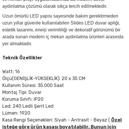
aydınlatma çözümü olarak sıkça tercih edilmektedir.
Uzun ömürlü LED yapısı sayesinde bakım gerektirmeden
uzun yıllar güvenle kullanılabilen Slides LED duvar apliği,
estetik tasarımı, enerji verimliliği ve dekoratif görünümü bir
arada sunan modern iç mekan aydınlatma ürünleri arasında
yer almaktadır.
Teknik Özellikler
Watt: 16
Ölçü(GENİŞLİK-YÜKSEKLİK): 20 x 35 CM
Kullanım Süresi: 35.000 Saat
Montaj Tipi: Duvar
Koruma Sınıfı: IP20
Led: 240 Ledli Şerit Led
Lümen: 1920
Kasa Rengi Seçenekleri: Siyah - Antrasit - Beyaz (
Özel
isteğe göre ürün kasası boyatılabilir. Bunun için