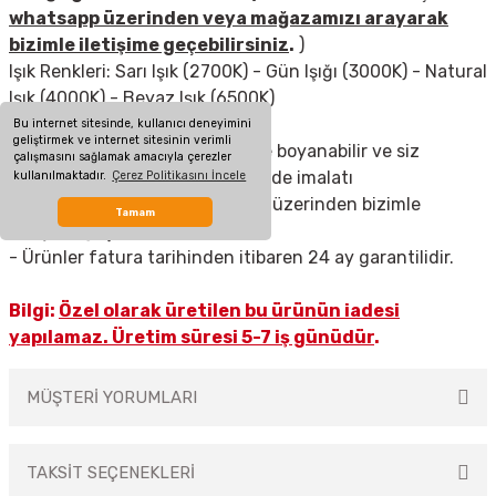
whatsapp üzerinden veya mağazamızı arayarak
bizimle iletişime geçebilirsiniz
.
)
Işık Renkleri: Sarı Işık (2700K) - Gün Işığı (3000K) - Natural
Işık (4000K) - Beyaz Işık (6500K)
Bu internet sitesinde, kullanıcı deneyimini
geliştirmek ve internet sitesinin verimli
- Bu ürün istenilen RAL kodu ile boyanabilir ve siz
çalışmasını sağlamak amacıyla çerezler
müşterilerimizin istediği ölçülerde imalatı
kullanılmaktadır.
Çerez Politikasını İncele
yapılabilir.Bunun için whatsapp üzerinden bizimle
Tamam
iletişime geçebilirsiniz.
- Ürünler fatura tarihinden itibaren 24 ay garantilidir.
Bilgi:
Özel olarak üretilen bu ürünün iadesi
yapılamaz
. Üretim süresi 5-7 iş günüdür
.
MÜŞTERİ YORUMLARI
TAKSİT SEÇENEKLERİ
Bu ürüne ilk yorumu siz yapın!