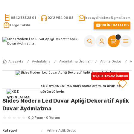
15.000 TL VE ÜZERİ ALIŞVERİŞLERİNİZDE KARGO ÜCRETSİZ !
0542 535 28 01
0212 954 00 88
kozaydinlatma@gmail.com
Kargo Takibi
ONLİNE KATALOG
Anasayfa
Aydınlatma
Aydınlatma Ürünleri
Artline Grubu
Ar
%2,00 Havale İndirimi
KOZ AYDINLATMA markasına ait tüm ürünleri
görüntüleyin
Slides Modern Led Duvar Apliği Dekoratif Aplik
Duvar Aydınlatma
0.0 Puan - 0 Yorum
Kategori
Artline Aplik Grubu