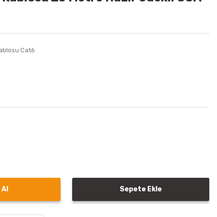
Kablosu Cat6
 Al
Sepete Ekle