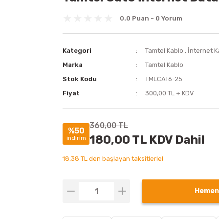
0.0 Puan - 0 Yorum
Kategori
Tamtel Kablo
,
İnternet 
Marka
Tamtel Kablo
Stok Kodu
TMLCAT6-25
Fiyat
300,00 TL + KDV
360,00 TL
%50
180,00 TL KDV Dahil
indirim
18,38 TL den başlayan taksitlerle!
Hemen