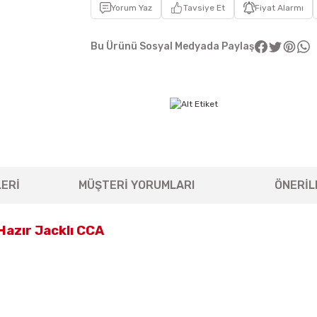
Yorum Yaz
Tavsiye Et
Fiyat Alarmı
Bu Ürünü Sosyal Medyada Paylaş
ERİ
MÜŞTERİ YORUMLARI
ÖNERİL
azır Jacklı CCA