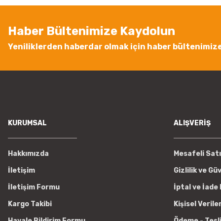
Ürün bilgilerinde hatalar bulunuyor.
Ürün fiyatı diğer sitelerden daha pahalı.
Haber Bültenimize Kaydolun
Bu ürüne benzer farklı alternatifler olmalı.
Yeniliklerden haberdar olmak için haber bültenimiz
KURUMSAL
ALIŞVERİŞ
Hakkımızda
Mesafeli Sat
İletişim
Gizlilik ve Gü
İletişim Formu
İptal ve İade 
Kargo Takibi
Kişisel Verile
Havale Bildirim Formu
Ödeme - Tesl