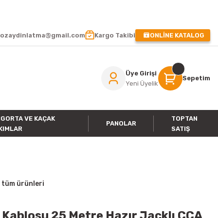
 !
ozaydinlatma@gmail.com
Kargo Takibi
ONLİNE KATALOG
Üye Girişi
Sepetim
Yeni Üyelik
IGORTA VE KAÇAK
TOPTAN
PANOLAR
KIMLAR
SATIŞ
 tüm ürünleri
 Kablosu 25 Metre Hazır Jacklı CCA