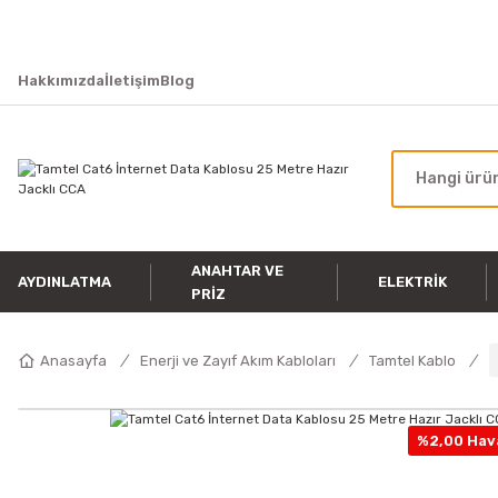
Hakkımızda
İletişim
Blog
ANAHTAR VE
AYDINLATMA
ELEKTRIK
PRIZ
Anasayfa
Enerji ve Zayıf Akım Kabloları
Tamtel Kablo
%2,00 Hava