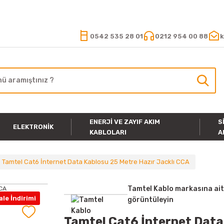
15.000 TL VE ÜZERİ ALIŞVERİŞLERİNİZDE KARGO ÜCRETSİZ
0542 535 28 01
0212 954 00 88
k
ENERJI VE ZAYIF AKIM
S
ELEKTRONIK
KABLOLARI
A
Tamtel Cat6 İnternet Data Kablosu 25 Metre Hazır Jacklı CCA
Tamtel Kablo markasına ait
le İndirimi
görüntüleyin
Tamtel Cat6 İnternet Data