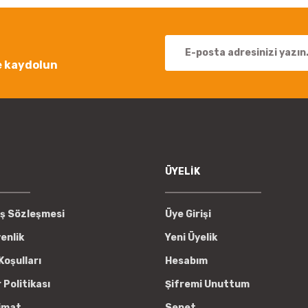
e kaydolun
Gönder
ÜYELİK
ış Sözleşmesi
Üye Girişi
venlik
Yeni Üyelik
Koşulları
Hesabım
r Politikası
Şifremi Unuttum
imat
Sepet