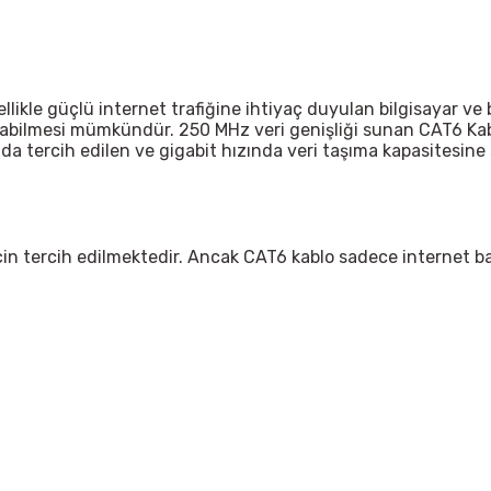
likle güçlü internet trafiğine ihtiyaç duyulan bilgisayar ve 
pılabilmesi mümkündür. 250 MHz veri genişliği sunan CAT6 K
nda tercih edilen ve gigabit hızında veri taşıma kapasitesine 
in tercih edilmektedir. Ancak CAT6 kablo sadece internet bağ
 yetersiz gördüğünüz noktaları öneri formunu kullanarak tarafımıza iletebil
Bu ürüne ilk yorumu siz yapın!
Yorum Yaz