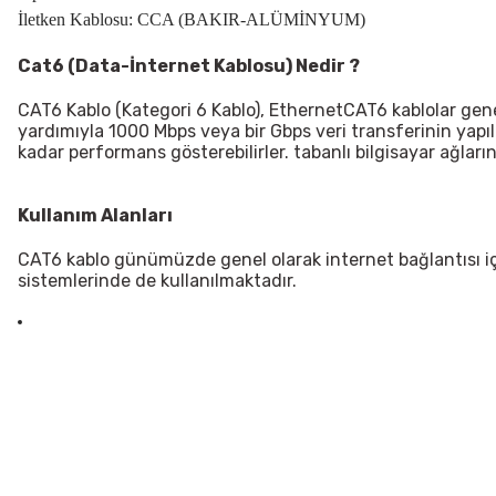
İletken Kablosu: CCA (BAKIR-ALÜMİNYUM)
Cat6 (Data-İnternet Kablosu) Nedir ?
CAT6 Kablo (Kategori 6 Kablo), EthernetCAT6 kablolar genel
yardımıyla 1000 Mbps veya bir Gbps veri transferinin ya
kadar performans gösterebilirler. tabanlı bilgisayar ağları
Kullanım Alanları
CAT6 kablo günümüzde genel olarak internet bağlantısı iç
sistemlerinde de kullanılmaktadır.
Bu ürünün fiyat bilgisi, resim, ürün açıklamalarında ve diğer konularda
Görüş ve önerileriniz için teşekkür ederiz.
Ürün resmi kalitesiz, bozuk veya görüntülenemiyor.
Ürün açıklamasında eksik bilgiler bulunuyor.