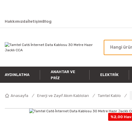
Hakkımızda
İletişim
Blog
ANAHTAR VE
AYDINLATMA
ELEKTRIK
PRIZ
Anasayfa
Enerji ve Zayıf Akım Kabloları
Tamtel Kablo
%2,00 Hava