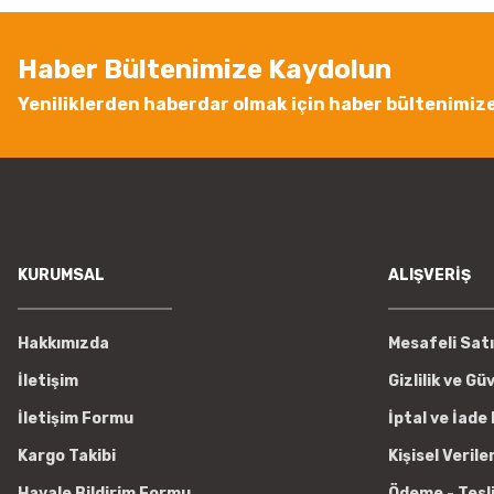
Ürün bilgilerinde hatalar bulunuyor.
Ürün fiyatı diğer sitelerden daha pahalı.
Haber Bültenimize Kaydolun
Bu ürüne benzer farklı alternatifler olmalı.
Yeniliklerden haberdar olmak için haber bültenimiz
KURUMSAL
ALIŞVERİŞ
Hakkımızda
Mesafeli Sat
İletişim
Gizlilik ve Gü
İletişim Formu
İptal ve İade 
Kargo Takibi
Kişisel Verile
Havale Bildirim Formu
Ödeme - Tesl