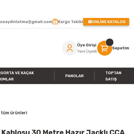
 !
ozaydinlatma@gmail.com
Kargo Takibi
ONLİNE KATALOG
Üye Girişi
Sepetim
Yeni Üyelik
IGORTA VE KAÇAK
TOPTAN
PANOLAR
KIMLAR
SATIŞ
 tüm ürünleri
 Kablosu 30 Metre Hazır Jacklı CCA