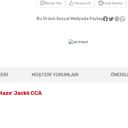
Yorum Yaz
Tavsiye Et
Fiyat Alarmı
Bu Ürünü Sosyal Medyada Paylaş
ERİ
MÜŞTERİ YORUMLARI
ÖNERİL
azır Jacklı CCA