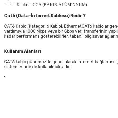
İletken Kablosu: CCA (BAKIR-ALÜMİNYUM)
Cat6 (Data-İnternet Kablosu) Nedir ?
CAT6 Kablo (Kategori 6 Kablo), EthernetCAT6 kablolar genel
yardımıyla 1000 Mbps veya bir Gbps veri transferinin ya
kadar performans gösterebilirler. tabanlı bilgisayar ağları
Kullanım Alanları
CAT6 kablo günümüzde genel olarak internet bağlantısı iç
sistemlerinde de kullanılmaktadır.
Bu ürünün fiyat bilgisi, resim, ürün açıklamalarında ve diğer konularda
Görüş ve önerileriniz için teşekkür ederiz.
Ürün resmi kalitesiz, bozuk veya görüntülenemiyor.
Ürün açıklamasında eksik bilgiler bulunuyor.