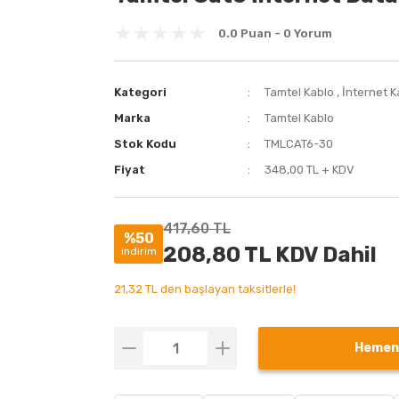
0.0 Puan - 0 Yorum
Kategori
Tamtel Kablo
,
İnternet 
Marka
Tamtel Kablo
Stok Kodu
TMLCAT6-30
Fiyat
348,00 TL + KDV
417,60 TL
%50
208,80 TL KDV Dahil
indirim
21,32 TL den başlayan taksitlerle!
Hemen