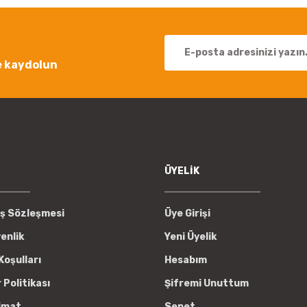
e kaydolun
Gönder
ÜYELİK
ış Sözleşmesi
Üye Girişi
venlik
Yeni Üyelik
Koşulları
Hesabım
r Politikası
Şifremi Unuttum
imat
Sepet