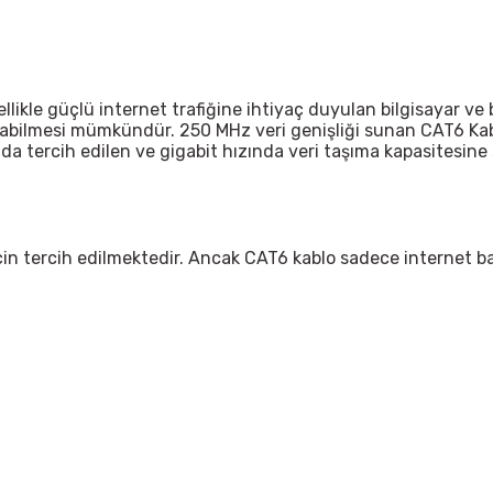
likle güçlü internet trafiğine ihtiyaç duyulan bilgisayar ve 
pılabilmesi mümkündür. 250 MHz veri genişliği sunan CAT6 K
nda tercih edilen ve gigabit hızında veri taşıma kapasitesine 
in tercih edilmektedir. Ancak CAT6 kablo sadece internet bağ
 yetersiz gördüğünüz noktaları öneri formunu kullanarak tarafımıza iletebil
Bu ürüne ilk yorumu siz yapın!
Yorum Yaz