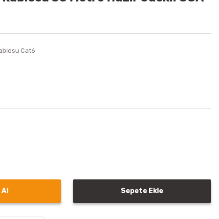
Kablosu Cat6
 Al
Sepete Ekle