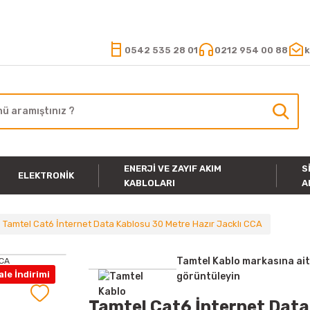
15.000 TL VE ÜZERİ ALIŞVERİŞLERİNİZDE KARGO ÜCRETSİZ
0542 535 28 01
0212 954 00 88
k
ENERJI VE ZAYIF AKIM
S
ELEKTRONIK
KABLOLARI
A
Tamtel Cat6 İnternet Data Kablosu 30 Metre Hazır Jacklı CCA
Tamtel Kablo markasına ait
le İndirimi
görüntüleyin
Tamtel Cat6 İnternet Data