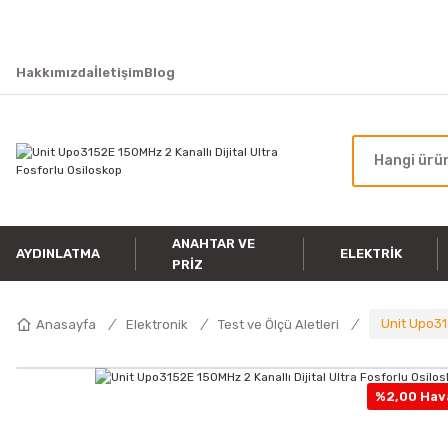
Hakkımızda
İletişim
Blog
ANAHTAR VE
AYDINLATMA
ELEKTRIK
PRIZ
Unit Upo315
Anasayfa
Elektronik
Test ve Ölçü Aletleri
%2,00 Hava