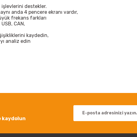
işlevlerini destekler.
 aynı anda 4 pencere ekranı vardır,
üyük frekans farkları
), USB, CAN,
şikliklerini kaydedin,
ı analiz edin
 yetersiz gördüğünüz noktaları öneri formunu kullanarak tarafımıza iletebil
Bu ürüne ilk yorumu siz yapın!
Yorum Yaz
e kaydolun