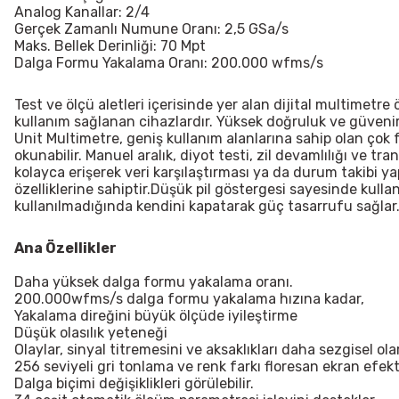
Analog Kanallar: 2/4
Gerçek Zamanlı Numune Oranı: 2,5 GSa/s
Maks. Bellek Derinliği: 70 Mpt
Dalga Formu Yakalama Oranı: 200.000 wfms/s
Test ve ölçü aletleri içerisinde yer alan dijital multimetre
kullanım sağlanan cihazlardır. Yüksek doğruluk ve güvenirli
Unit Multimetre, geniş kullanım alanlarına sahip olan çok
okunabilir. Manuel aralık, diyot testi, zil devamlılığı ve tr
kolayca erişerek veri karşılaştırması ya da durum takibi ya
özelliklerine sahiptir.Düşük pil göstergesi sayesinde kulla
kullanılmadığında kendini kapatarak güç tasarrufu sağlar
Ana Özellikler
Daha yüksek dalga formu yakalama oranı.
200.000wfms/s dalga formu yakalama hızına kadar,
Yakalama direğini büyük ölçüde iyileştirme
Düşük olasılık yeteneği
Olaylar, sinyal titremesini ve aksaklıkları daha sezgisel ola
256 seviyeli gri tonlama ve renk farkı floresan ekran efekt
Dalga biçimi değişiklikleri görülebilir.