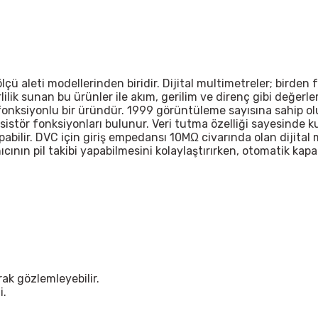
 ölçü aleti modellerinden biridir. Dijital multimetreler; birde
lik sunan bu ürünler ile akım, gerilim ve direnç gibi değerler
 fonksiyonlu bir üründür. 1999 görüntüleme sayısına sahip o
ansistör fonksiyonları bulunur. Veri tutma özelliği sayesinde k
pabilir. DVC için giriş empedansı 10MΩ civarında olan dijital
nıcının pil takibi yapabilmesini kolaylaştırırken, otomatik k
.
rak gözlemleyebilir.
i.