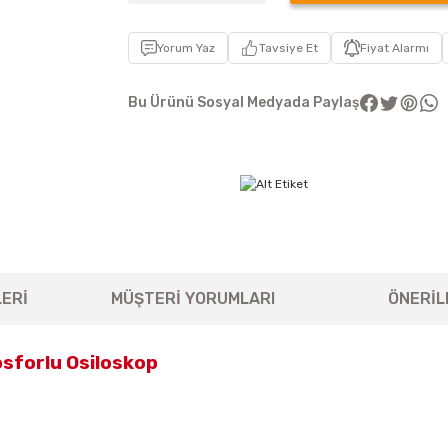
Yorum Yaz
Tavsiye Et
Fiyat Alarmı
Bu Ürünü Sosyal Medyada Paylaş
ERİ
MÜŞTERİ YORUMLARI
ÖNERİL
osforlu Osiloskop