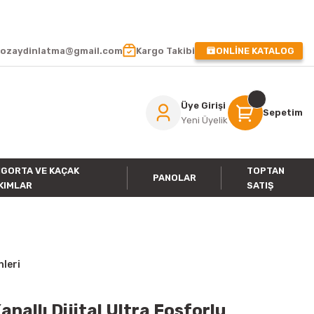
 !
ozaydinlatma@gmail.com
Kargo Takibi
ONLİNE KATALOG
Üye Girişi
Sepetim
Yeni Üyelik
IGORTA VE KAÇAK
TOPTAN
PANOLAR
KIMLAR
SATIŞ
nleri
allı Dijital Ultra Fosforlu