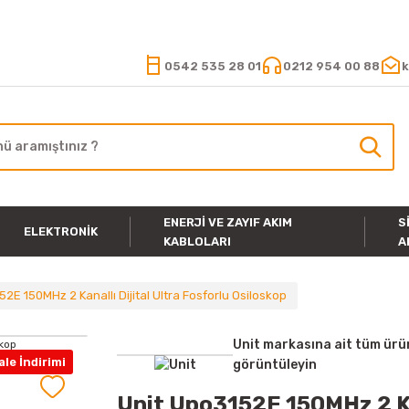
15.000 TL VE ÜZERİ ALIŞVERİŞLERİNİZDE KARGO ÜCRETSİZ
0542 535 28 01
0212 954 00 88
k
ENERJI VE ZAYIF AKIM
S
ELEKTRONIK
KABLOLARI
A
2E 150MHz 2 Kanallı Dijital Ultra Fosforlu Osiloskop
Unit markasına ait tüm ürü
le İndirimi
görüntüleyin
Unit Upo3152E 150MHz 2 Kan