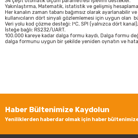
34 çeşit otomatik ölçüm parametresi işlevini destekler.
Yakınlaştırma, Matematik, istatistik ve gelişmiş hesaplama 
Her kanalın zaman tabanı bağımsız olarak ayarlanabilir ve
kullanıcıların dört sinyali gözlemlemesi için uygun olan b
Veri yolu kod çözme desteği: I²C, SPI (yalnızca dört kanal
İsteğe bağlı: RS232/UART.
100.000 kareye kadar dalga formu kaydı, Dalga formu deği
dalga formunu uygun bir şekilde yeniden oynatın ve hatay
Bu ürünün fiyat bilgisi, resim, ürün açıklamalarında ve diğer konularda
Görüş ve önerileriniz için teşekkür ederiz.
Ürün resmi kalitesiz, bozuk veya görüntülenemiyor.
Ürün açıklamasında eksik bilgiler bulunuyor.
Ürün bilgilerinde hatalar bulunuyor.
Ürün fiyatı diğer sitelerden daha pahalı.
Haber Bültenimize Kaydolun
Bu ürüne benzer farklı alternatifler olmalı.
Yeniliklerden haberdar olmak için haber bültenimiz