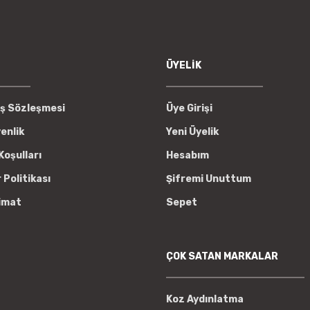
Gönder
ÜYELİK
ış Sözleşmesi
Üye Girişi
venlik
Yeni Üyelik
Koşulları
Hesabım
r Politikası
Şifremi Unuttum
imat
Sepet
ÇOK SATAN MARKALAR
Koz Aydınlatma