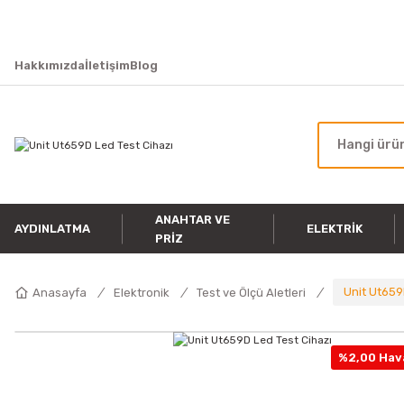
Hakkımızda
İletişim
Blog
ANAHTAR VE
AYDINLATMA
ELEKTRIK
PRIZ
Unit Ut659
Anasayfa
Elektronik
Test ve Ölçü Aletleri
%2,00 Hava