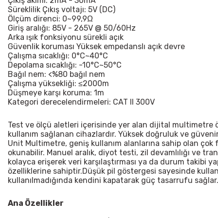
Çıkış akımı: 2mA - 30mA
Süreklilik Çıkış voltajı: 5V (DC)
Ölçüm direnci: 0~99,9Ω
Giriş aralığı: 85V - 265V @ 50/60Hz
Arka ışık fonksiyonu sürekli açık
Güvenlik koruması Yüksek empedanslı açık devre
Çalışma sıcaklığı: 0°C~40°C
Depolama sıcaklığı: -10°C~50°C
Bağıl nem: <%80 bağıl nem
Çalışma yüksekliği: ≤2000m
Düşmeye karşı koruma: 1m
Kategori derecelendirmeleri: CAT II 300V
Test ve ölçü aletleri içerisinde yer alan dijital multimetre
kullanım sağlanan cihazlardır. Yüksek doğruluk ve güvenirli
Unit Multimetre, geniş kullanım alanlarına sahip olan çok
okunabilir. Manuel aralık, diyot testi, zil devamlılığı ve tr
kolayca erişerek veri karşılaştırması ya da durum takibi ya
özelliklerine sahiptir.Düşük pil göstergesi sayesinde kulla
kullanılmadığında kendini kapatarak güç tasarrufu sağlar
Ana Özellikler