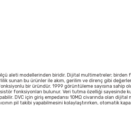
 ölçü aleti modellerinden biridir. Dijital multimetreler; birde
lik sunan bu ürünler ile akım, gerilim ve direnç gibi değerler
 fonksiyonlu bir üründür. 1999 görüntüleme sayısına sahip o
ansistör fonksiyonları bulunur. Veri tutma özelliği sayesinde k
pabilir. DVC için giriş empedansı 10MΩ civarında olan dijital
nıcının pil takibi yapabilmesini kolaylaştırırken, otomatik k
.