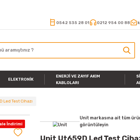
15.000 TL VE ÜZERİ ALIŞVERİŞLERİNİZDE KARGO ÜCRETSİZ
0542 535 28 01
0212 954 00 88
k
ENERJI VE ZAYIF AKIM
S
ELEKTRONIK
KABLOLARI
A
D Led Test Cihazı
Unit markasına ait tüm ürü
le İndirimi
görüntüleyin
Unit Ut659D Led Test Ciha