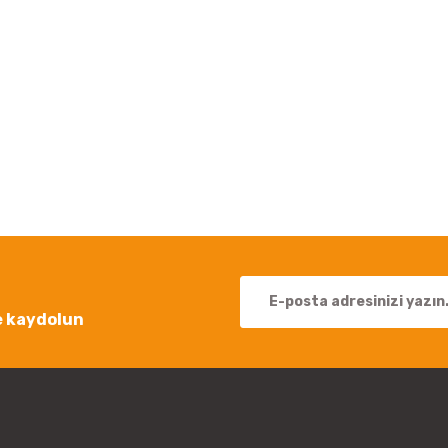
 yetersiz gördüğünüz noktaları öneri formunu kullanarak tarafımıza iletebil
Bu ürüne ilk yorumu siz yapın!
Yorum Yaz
e kaydolun
Gönder