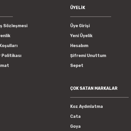
ÜYELİK
ış Sözleşmesi
Üye Girişi
venlik
Yeni Üyelik
Koşulları
Hesabım
r Politikası
Şifremi Unuttum
imat
Sepet
ÇOK SATAN MARKALAR
Koz Aydınlatma
Cata
Goya