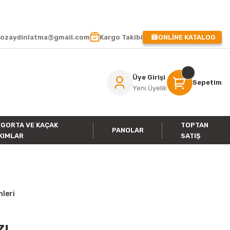
 !
ozaydinlatma@gmail.com
Kargo Takibi
ONLİNE KATALOG
Üye Girişi
Sepetim
Yeni Üyelik
IGORTA VE KAÇAK
TOPTAN
PANOLAR
KIMLAR
SATIŞ
nleri
zı