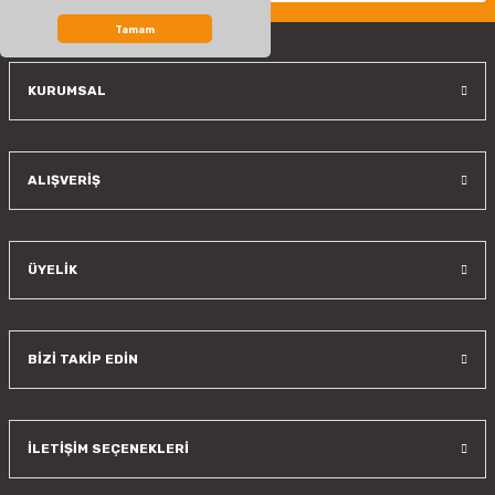
Bu ürüne benzer farklı alternatifler olmalı.
Tamam
KURUMSAL
Gönder
ALIŞVERİŞ
ÜYELİK
BİZİ TAKİP EDİN
İLETİŞİM SEÇENEKLERİ