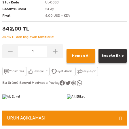
Stok Kodu
Ut-C05B
Garanti Süresi
24 Ay
Fiyat
6,00 USD + KDV
342,00 TL
34,93 TL den başlayan taksitlerle!
Hemen Al
Sepete Ekle
Yorum Yaz
Tavsiye Et
Fiyat Alarmı
Karşılaştır
Bu Ürünü Sosyal Medyada Paylaş
ÜRÜN AÇIKLAMASI