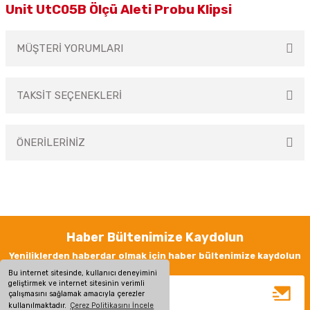
Unit UtC05B Ölçü Aleti Probu Klipsi
MÜŞTERİ YORUMLARI
TAKSİT SEÇENEKLERİ
Bu ürüne ilk yorumu siz yapın!
ÖNERİLERİNİZ
Yorum Yaz
Bu ürünün fiyat bilgisi, resim, ürün açıklamalarında ve diğer konularda
yetersiz gördüğünüz noktaları öneri formunu kullanarak tarafımıza
iletebilirsiniz.
Görüş ve önerileriniz için teşekkür ederiz.
Haber Bültenimize Kaydolun
Ürün resmi kalitesiz, bozuk veya görüntülenemiyor.
Yeniliklerden haberdar olmak için haber bültenimize kaydolun
Ürün açıklamasında eksik bilgiler bulunuyor.
Bu internet sitesinde, kullanıcı deneyimini
geliştirmek ve internet sitesinin verimli
Ürün bilgilerinde hatalar bulunuyor.
çalışmasını sağlamak amacıyla çerezler
kullanılmaktadır.
Çerez Politikasını İncele
Ürün fiyatı diğer sitelerden daha pahalı.