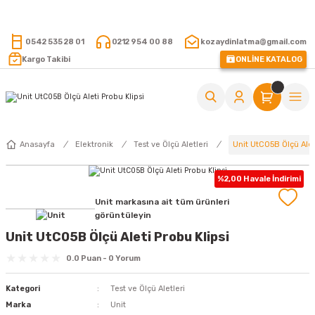
15.000 TL VE ÜZERİ ALIŞVERİŞLERİNİZDE KARGO ÜCRETSİZ !
0542 535 28 01
0212 954 00 88
kozaydinlatma@gmail.com
Kargo Takibi
ONLİNE KATALOG
Unit UtC05B Ölçü Aleti
Anasayfa
Elektronik
Test ve Ölçü Aletleri
%2,00 Havale İndirimi
Unit markasına ait tüm ürünleri
görüntüleyin
Unit UtC05B Ölçü Aleti Probu Klipsi
0.0 Puan - 0 Yorum
Kategori
Test ve Ölçü Aletleri
Marka
Unit