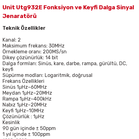
Unit Utg932E Fonksiyon ve Keyfi Dalga Sinyal
Jenaratörü
Teknik Özellikler
Kanal: 2
Maksimum frekans: 30MHz
Örnekleme oranı: 200MS/sn
Dikey çözünürlük: 14 bit
Dalga formları: Sinüs, kare, darbe, rampa, gürültü, DC,
keyfi
Süpürme modları: Logaritmik, doğrusal
Frekans Özellikleri
Sinüs 1μHz~60MHz
Meydan 1μHz~20MHz
Rampa 1μHz~400kHz
Nabız 1μHz~20MHz
Keyfi 1μHz~10MHz
Çözünürlük : 1μHz
Kesinlik
90 gün içinde ± 50ppm
1 yıl içinde ± 100ppm