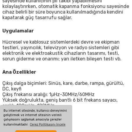
sayesinde kullanıcının pil takibi yapabilmesini
kolaylaştırırken, otomatik kapanma fonksiyonu sayesinde
cihaz belirli bir süre boyunca kullanılmadığında kendini
kapatarak güç tasarrufu sağlar.
Uygulamalar
Hücresel ve kablosuz sistemlerdeki devre ve ekipman
testleri, yayıncılık, televizyon ve radyo sistemleri gibi
elektronik ve elektroakustik cihazların tasarımı, testi,
sorun giderme ve onarımı; yarı iletken bileşen testi vb.
Ana Özellikler
Çıkış dalga biçimleri: Sinüs, kare, darbe, rampa, gürültü,
DC, keyfi
Çıkış frekansı aralığı: 1μHz-30MHz/60MHz
Yüksek doğrulukta, geniş bantlı 6 bit frekans sayacı,
aralık: 100mHz~100MHz
İki eşdeğer performans kanalı
Bu internet sitesinde, kullanıcı deneyimini
geliştirmek ve internet sitesinin verimli
4,3 inç TFT LCD
çalışmasını sağlamak amacıyla çerezler
Güç: 100~240VAC, 50Hz/60Hz
kullanılmaktadır.
Çerez Politikasını İncele
Ekran: 4.3” TFT LCD (480×272)