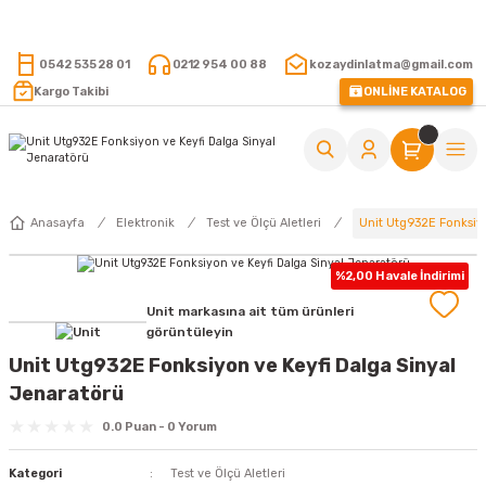
15.000 TL VE ÜZERİ ALIŞVERİŞLERİNİZDE KARGO ÜCRETSİZ !
0542 535 28 01
0212 954 00 88
kozaydinlatma@gmail.com
Kargo Takibi
ONLİNE KATALOG
Unit Utg932E Fonksiy
Anasayfa
Elektronik
Test ve Ölçü Aletleri
%2,00 Havale İndirimi
Unit markasına ait tüm ürünleri
görüntüleyin
Unit Utg932E Fonksiyon ve Keyfi Dalga Sinyal
Jenaratörü
0.0 Puan - 0 Yorum
Kategori
Test ve Ölçü Aletleri