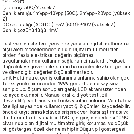
18℃~28℃
İç direnç: 50Ω/Yüksek Z
Genlik aralığı: 1mVpp~10Vpp (50Ω); 2mVpp~20Vpp (yüksek
Z)
DC set aralığı (AC+DC): ±5V (50Ω); ±10V (yüksek Z)
Genlik çözünürlüğü: 1mV
Test ve ölçü aletleri içerisinde yer alan dijital multimetre
ölçü aleti modellerinden biridir. Dijital multimetreler;
birden fazla elektriksel değerin ölçülmesi
uygulamalarında kullanım sağlanan cihazlardır. Yüksek
doğruluk ve güvenirlilik sunan bu ürünler ile akım, gerilim
ve direnç gibi değerler ölçülebilmektedir.
Unit Multimetre, geniş kullanım alanlarına sahip olan çok
fonksiyonlu bir üründür. 1999 görüntüleme sayısına
sahip olup, ölçüm sonuçları geniş LCD ekranı üzerinden
kolayca okunabilir. Manuel aralık, diyot testi, zil
devamlılığı ve transistör fonksiyonları bulunur. Veri tutma
özelliği sayesinde kullanıcı yaptığı ölçümleri kaydedebilir,
önceki kayıtlarına kolayca erişerek veri karşılaştırması ya
da durum takibi yapabilir. DVC için giriş empedansı 10MΩ
civarında olan dijital multimetre giriş koruması ve düşük
pil göstergesi özelliklerine sahiptir.Düşük pil göstergesi