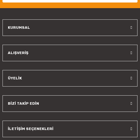
Ürün fiyatı diğer sitelerden daha pahalı.
Bu ürüne benzer farklı alternatifler olmalı.
KURUMSAL
Gönder
ALIŞVERİŞ
ÜYELİK
BİZİ TAKİP EDİN
İLETİŞİM SEÇENEKLERİ