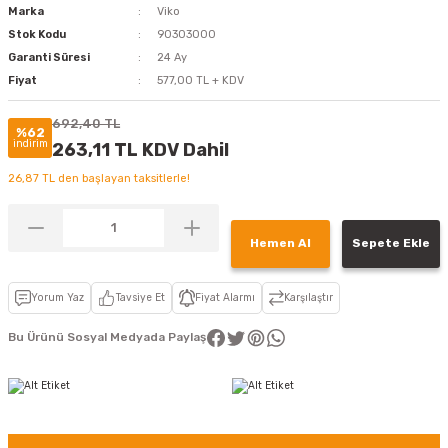
Marka
Viko
Stok Kodu
90303000
Garanti Süresi
24 Ay
Fiyat
577,00 TL + KDV
692,40 TL
%62
indirim
263,11 TL KDV Dahil
26,87 TL den başlayan taksitlerle!
Hemen Al
Sepete Ekle
Yorum Yaz
Tavsiye Et
Fiyat Alarmı
Karşılaştır
Bu Ürünü Sosyal Medyada Paylaş