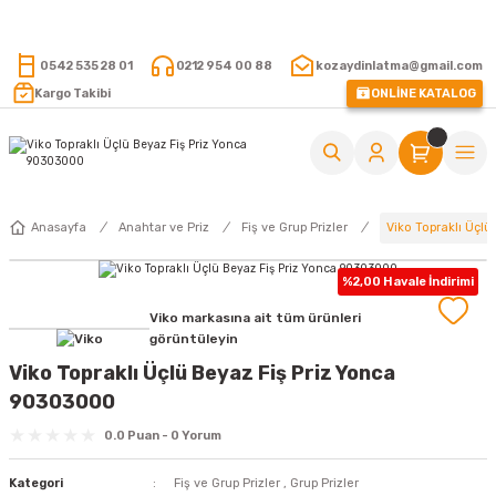
15.000 TL VE ÜZERİ ALIŞVERİŞLERİNİZDE KARGO ÜCRETSİZ !
0542 535 28 01
0212 954 00 88
kozaydinlatma@gmail.com
Kargo Takibi
ONLİNE KATALOG
Viko Topraklı Üçl
Anasayfa
Anahtar ve Priz
Fiş ve Grup Prizler
%2,00 Havale İndirimi
Viko markasına ait tüm ürünleri
görüntüleyin
Viko Topraklı Üçlü Beyaz Fiş Priz Yonca
90303000
0.0 Puan - 0 Yorum
Kategori
Fiş ve Grup Prizler
,
Grup Prizler