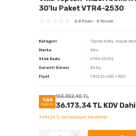
30'lu Paket VTR4-2530
0.0 Puan - 0 Yorum
Kategori
Toptan Satış
,
Kaçak Akı
Marka
Viko
Stok Kodu
VTR4-25302
Garanti Süresi
24 Ay
Fiyat
1.813,20 USD + KDV
103.352,40 TL
%65
36.173,34 TL KDV Dahi
indirim
3.694,20 TL den başlayan taksitlerle!