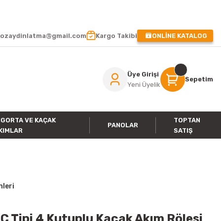
 !
ozaydinlatma@gmail.com
Kargo Takibi
ONLİNE KATALOG
Üye Girişi
Sepetim
Yeni Üyelik
IGORTA VE KAÇAK
TOPTAN
PANOLAR
KIMLAR
SATIŞ
nleri
 Tipi 4 Kutuplu Kaçak Akım Rölesi