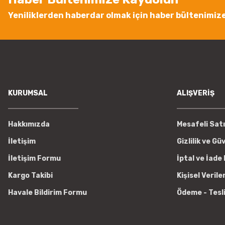
Bu ürüne benzer farklı alternatifler olmalı.
Yeniliklerden haberdar olmak için haber bültenimiz
KURUMSAL
ALIŞVERİŞ
Hakkımızda
Mesafeli Sat
İletişim
Gizlilik ve Gü
İletişim Formu
İptal ve İade 
Kargo Takibi
Kişisel Verile
Havale Bildirim Formu
Ödeme - Tesl