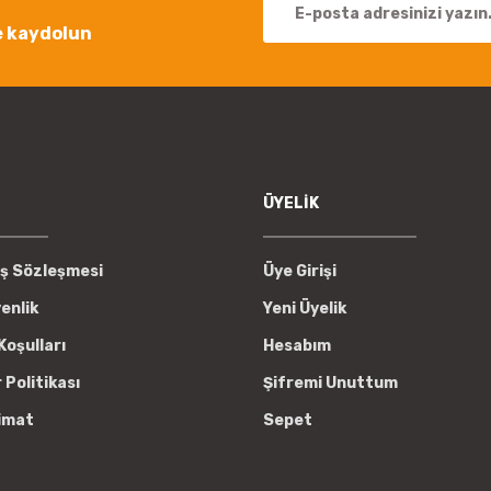
e kaydolun
Gönder
ÜYELİK
ış Sözleşmesi
Üye Girişi
venlik
Yeni Üyelik
Koşulları
Hesabım
r Politikası
Şifremi Unuttum
imat
Sepet