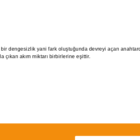
 bir dengesizlik yani fark oluştuğunda devreyi açan anahtard
 çıkan akım miktarı birbirlerine eşittir.
 yetersiz gördüğünüz noktaları öneri formunu kullanarak tarafımıza iletebil
Bu ürüne ilk yorumu siz yapın!
Yorum Yaz