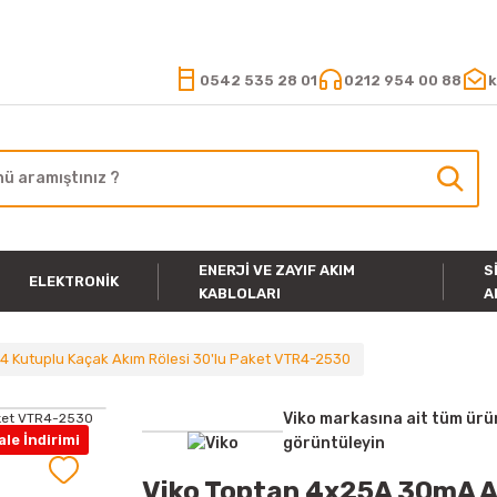
15.000 TL VE ÜZERİ ALIŞVERİŞLERİNİZDE KARGO ÜCRETSİZ
0542 535 28 01
0212 954 00 88
k
ENERJI VE ZAYIF AKIM
S
ELEKTRONIK
KABLOLARI
A
4 Kutuplu Kaçak Akım Rölesi 30'lu Paket VTR4-2530
Viko markasına ait tüm ürü
le İndirimi
görüntüleyin
Viko Toptan 4x25A 30mA AC