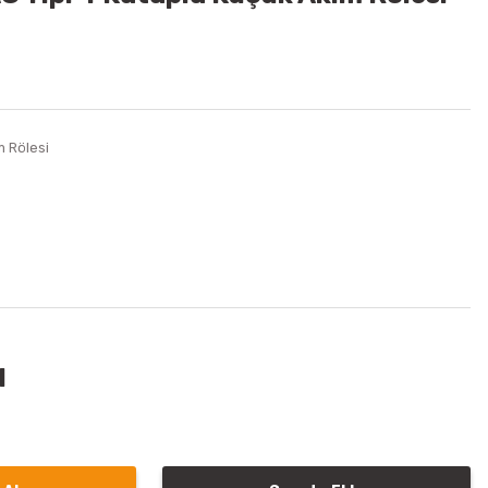
m Rölesi
l