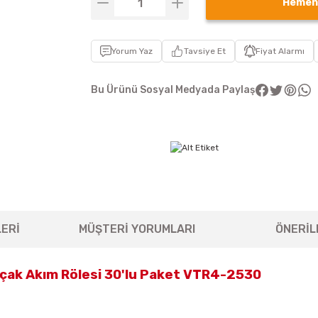
Hemen
Yorum Yaz
Tavsiye Et
Fiyat Alarmı
Bu Ürünü Sosyal Medyada Paylaş
ERİ
MÜŞTERİ YORUMLARI
ÖNERİL
çak Akım Rölesi 30'lu Paket VTR4-2530