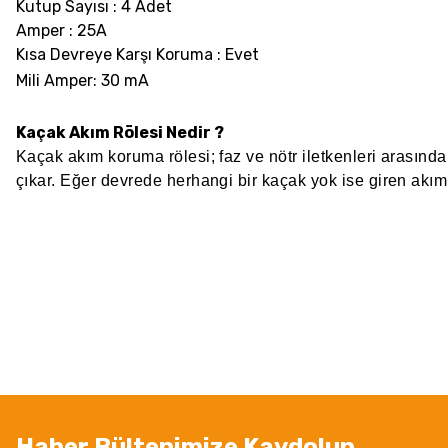
Kutup Sayısı : 4 Adet
Amper : 25A
Kısa Devreye Karşı Koruma : Evet
Mili Amper: 30 mA
Kaçak Akım Rölesi Nedir ?
Kaçak akım koruma rölesi; faz ve nötr iletkenleri arasında
çıkar. Eğer devrede herhangi bir kaçak yok ise giren akımla
Bu ürünün fiyat bilgisi, resim, ürün açıklamalarında ve diğer konularda
Görüş ve önerileriniz için teşekkür ederiz.
Ürün resmi kalitesiz, bozuk veya görüntülenemiyor.
Ürün açıklamasında eksik bilgiler bulunuyor.
Ürün bilgilerinde hatalar bulunuyor.
Ürün fiyatı diğer sitelerden daha pahalı.
Haber Bültenimize Kaydolun