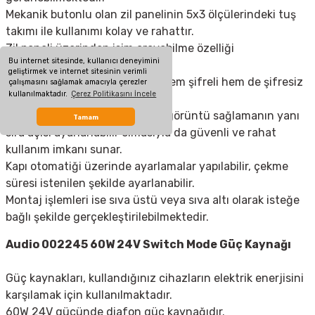
Mekanik butonlu olan zil panelinin 5x3 ölçülerindeki tuş
takımı ile kullanımı kolay ve rahattır.
Zil paneli üzerinden isim arayabilme özelliği
Bu internet sitesinde, kullanıcı deneyimini
bulunmaktadır.
geliştirmek ve internet sitesinin verimli
Bus Plus zil paneli kullanıcıya hem şifreli hem de şifresiz
çalışmasını sağlamak amacıyla çerezler
kullanılmaktadır.
Çerez Politikasını İncele
giriş seçeneği sunar.
Renkli kamerası yüksek kaliteli görüntü sağlamanın yanı
Tamam
sıra açısı ayarlanabilir olmasıyla da güvenli ve rahat
kullanım imkanı sunar.
Kapı otomatiği üzerinde ayarlamalar yapılabilir, çekme
süresi istenilen şekilde ayarlanabilir.
Montaj işlemleri ise sıva üstü veya sıva altı olarak isteğe
bağlı şekilde gerçekleştirilebilmektedir.
Audio 002245 60W 24V Switch Mode Güç Kaynağı
Güç kaynakları, kullandığınız cihazların elektrik enerjisini
karşılamak için kullanılmaktadır.
60W 24V gücünde diafon
güç kaynağı
dır.