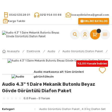
15.000 TL VE ÜZERİ ALIŞVERİŞLERİNİZDE KARGO ÜCRETSİZ !
0542 535 28 01
0212 954 00 88
kozaydinlatma@gmail.com
Kargo Takibi
ONLİNE KATALOG
Anasayfa
Elektronik
Audio
Audio Görüntülü Diafon Paket
%2,00 Havale İndirimi
Audio markasına ait tüm ürünleri
görüntüleyin
Audio 4.3'' 1 Daire Mekanik Butonlu Beyaz
Gövde Görüntülü Diafon Paket
0.0 Puan - 0 Yorum
Kategori
Audio Görüntülü Diafon Paket
,
4.3 İnç Diafon Set