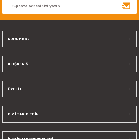
Ürün bilgilerinde hatalar bulunuyor.
Ürün fiyatı diğer sitelerden daha pahalı.
Bu ürüne benzer farklı alternatifler olmalı.
KURUMSAL
Gönder
ALIŞVERİŞ
ÜYELİK
BİZİ TAKİP EDİN