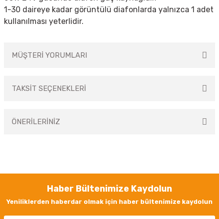
1-30 daireye kadar görüntülü diafonlarda yalnızca 1 adet
kullanılması yeterlidir.
MÜŞTERİ YORUMLARI
TAKSİT SEÇENEKLERİ
Bu ürüne ilk yorumu siz yapın!
ÖNERİLERİNİZ
Yorum Yaz
Bu ürünün fiyat bilgisi, resim, ürün açıklamalarında ve diğer konularda
yetersiz gördüğünüz noktaları öneri formunu kullanarak tarafımıza
iletebilirsiniz.
Görüş ve önerileriniz için teşekkür ederiz.
Haber Bültenimize Kaydolun
Ürün resmi kalitesiz, bozuk veya görüntülenemiyor.
Yeniliklerden haberdar olmak için haber bültenimize kaydolun
Ürün açıklamasında eksik bilgiler bulunuyor.