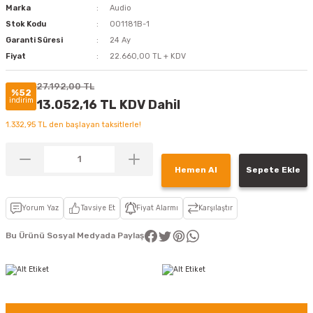
Marka
Audio
Stok Kodu
001181B-1
Garanti Süresi
24 Ay
Fiyat
22.660,00 TL + KDV
27.192,00 TL
%52
indirim
13.052,16 TL KDV Dahil
1.332,95 TL den başlayan taksitlerle!
Hemen Al
Sepete Ekle
Yorum Yaz
Tavsiye Et
Fiyat Alarmı
Karşılaştır
Bu Ürünü Sosyal Medyada Paylaş