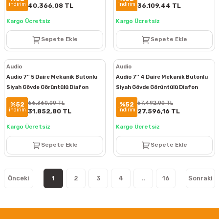
indirim
indirim
40.366,08 TL
36.109,44 TL
Kargo Ücretsiz
Kargo Ücretsiz
Sepete Ekle
Sepete Ekle
Audio
Audio
Audio 7'' 5 Daire Mekanik Butonlu
Audio 7'' 4 Daire Mekanik Butonlu
Siyah Gövde Görüntülü Diafon
Siyah Gövde Görüntülü Diafon
Paketi
Paketi
66.360,00 TL
57.492,00 TL
%52
%52
indirim
indirim
31.852,80 TL
27.596,16 TL
Kargo Ücretsiz
Kargo Ücretsiz
Sepete Ekle
Sepete Ekle
1
2
3
4
..
16