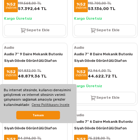
119.568,00 TL
110.700,00 TL
%52
%52
indirim
indirim
57.392,64 TL
53.136,00 TL
Kargo Ücretsiz
Kargo Ücretsiz
Sepete Ekle
Sepete Ekle
Audio
Audio
Audio 7'' 9 Daire Mekanik Butonlu
Audio 7'' 8 Daire Mekanik Butonlu
Siyah Gövde Görüntülü Diafon
Siyah Gövde Görüntülü Diafon
Paketi
Paketi
101.832,00 TL
92.964,00 TL
%52
%52
indirim
indirim
48.879,36 TL
44.622,72 TL
Kargo Ücretsiz
Kargo Ücretsiz
Bu internet sitesinde, kullanıcı deneyimini
geliştirmek ve internet sitesinin verimli
Sepete Ekle
Sepete Ekle
çalışmasını sağlamak amacıyla çerezler
kullanılmaktadır.
Çerez Politikasını İncele
Audio
Audio
Tamam
Audio 7'' 7 Daire Mekanik Butonlu
Audio 7'' 6 Daire Mekanik Butonlu
Siyah Gövde Görüntülü Diafon
Siyah Gövde Görüntülü Diafon
Paketi
Paketi
84.096,00 TL
75.228,00 TL
%52
%52