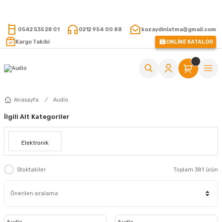
15.000 TL VE ÜZERİ ALIŞVERİŞLERİNİZDE KARGO ÜCRETSİZ !
0542 535 28 01
0212 954 00 88
kozaydinlatma@gmail.com
Kargo Takibi
ONLİNE KATALOG
Anasayfa
Audio
İlgili Alt Kategoriler
Elektronik
Stoktakiler
Toplam 381 ürün