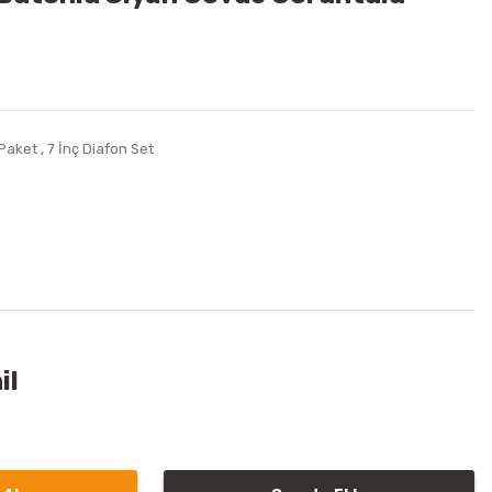
 Paket
,
7 İnç Diafon Set
il