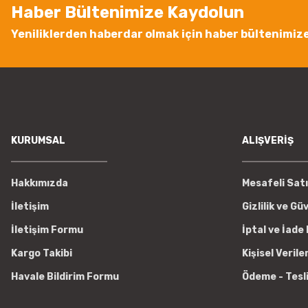
Haber Bültenimize Kaydolun
Bu ürüne benzer farklı alternatifler olmalı.
Yeniliklerden haberdar olmak için haber bültenimiz
KURUMSAL
ALIŞVERİŞ
Hakkımızda
Mesafeli Sat
İletişim
Gizlilik ve Gü
İletişim Formu
İptal ve İade 
Kargo Takibi
Kişisel Verile
Havale Bildirim Formu
Ödeme - Tesl