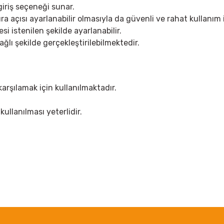
giriş seçeneği sunar.
ra açısı ayarlanabilir olmasıyla da güvenli ve rahat kullanım
i istenilen şekilde ayarlanabilir.
ağlı şekilde gerçekleştirilebilmektedir.
 karşılamak için kullanılmaktadır.
ullanılması yeterlidir.
 yetersiz gördüğünüz noktaları öneri formunu kullanarak tarafımıza iletebil
Bu ürüne ilk yorumu siz yapın!
Yorum Yaz