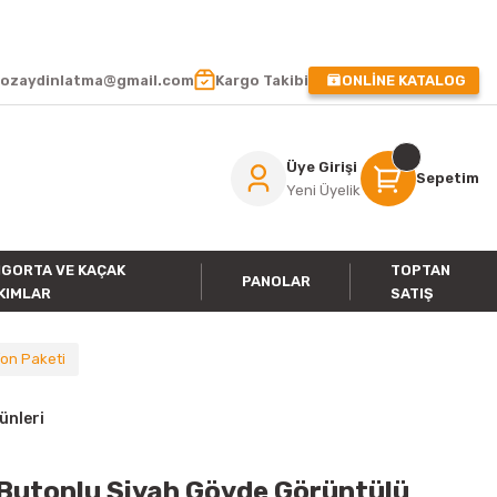
 !
ozaydinlatma@gmail.com
Kargo Takibi
ONLİNE KATALOG
Üye Girişi
Sepetim
Yeni Üyelik
IGORTA VE KAÇAK
TOPTAN
PANOLAR
KIMLAR
SATIŞ
fon Paketi
ünleri
 Butonlu Siyah Gövde Görüntülü