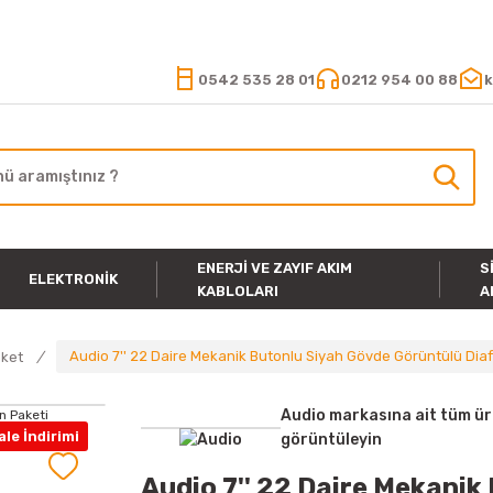
15.000 TL VE ÜZERİ ALIŞVERİŞLERİNİZDE KARGO ÜCRETSİZ
0542 535 28 01
0212 954 00 88
k
ENERJI VE ZAYIF AKIM
S
ELEKTRONIK
KABLOLARI
A
Audio 7'' 22 Daire Mekanik Butonlu Siyah Gövde Görüntülü Dia
aket
Audio markasına ait tüm ür
le İndirimi
görüntüleyin
Audio 7'' 22 Daire Mekanik