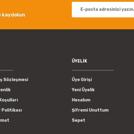
e kaydolun
Gönder
ÜYELİK
ış Sözleşmesi
Üye Girişi
venlik
Yeni Üyelik
Koşulları
Hesabım
r Politikası
Şifremi Unuttum
imat
Sepet