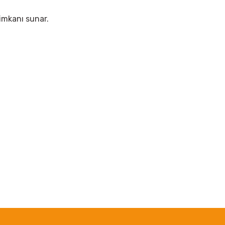
 imkanı sunar.
irsiniz.