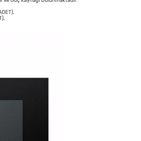
eli Ve Güç Kaynağı Bulunmaktadır.
ADET),
),