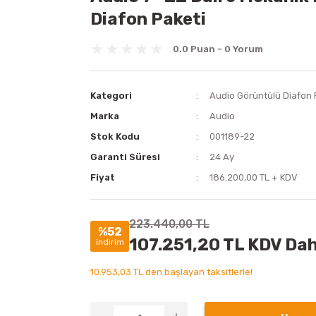
Diafon Paketi
0.0 Puan - 0 Yorum
Kategori
Audio Görüntülü Diafon
Marka
Audio
Stok Kodu
001189-22
Garanti Süresi
24 Ay
Fiyat
186.200,00 TL + KDV
223.440,00 TL
%52
107.251,20 TL KDV Dah
indirim
10.953,03 TL den başlayan taksitlerle!