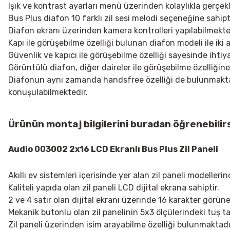
Işık ve kontrast ayarları menü üzerinden kolaylıkla gerçekleş
Bus Plus diafon 10 farklı zil sesi melodi seçeneğine sahiptir.
Diafon ekranı üzerinden kamera kontrolleri yapılabilmekt
Kapı ile görüşebilme özelliği bulunan diafon modeli ile iki
Güvenlik ve kapıcı ile görüşebilme özelliği sayesinde ihti
Görüntülü diafon, diğer daireler ile görüşebilme özelliğine 
Diafonun aynı zamanda handsfree özelliği de bulunmaktadı
konuşulabilmektedir.
Ürünün montaj bilgilerini
buradan
öğrenebilirs
Audio 003002 2x16 LCD Ekranlı Bus Plus Zil Paneli
Akıllı ev sistemleri içerisinde yer alan zil paneli modellerind
Kaliteli yapıda olan zil paneli LCD dijital ekrana sahiptir.
2 ve 4 satır olan dijital ekranı üzerinde 16 karakter görün
Mekanik butonlu olan zil panelinin 5x3 ölçülerindeki tuş tak
Zil paneli üzerinden isim arayabilme özelliği bulunmaktadı