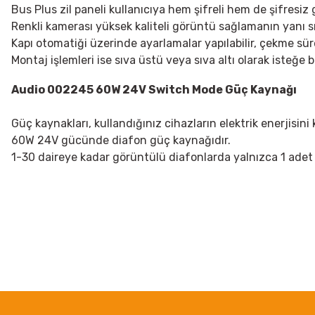
Bus Plus zil paneli kullanıcıya hem şifreli hem de şifresiz 
Renkli kamerası yüksek kaliteli görüntü sağlamanın yanı sı
Kapı otomatiği üzerinde ayarlamalar yapılabilir, çekme süres
Montaj işlemleri ise sıva üstü veya sıva altı olarak isteğe b
Audio 002245 60W 24V Switch Mode Güç Kaynağı
Güç kaynakları, kullandığınız cihazların elektrik enerjisini
60W 24V gücünde diafon
güç kaynağı
dır.
1-30 daireye kadar görüntülü diafonlarda yalnızca 1 adet k
Bu ürünün fiyat bilgisi, resim, ürün açıklamalarında ve diğer konularda
Görüş ve önerileriniz için teşekkür ederiz.
Ürün resmi kalitesiz, bozuk veya görüntülenemiyor.
Ürün açıklamasında eksik bilgiler bulunuyor.
Ürün bilgilerinde hatalar bulunuyor.
Ürün fiyatı diğer sitelerden daha pahalı.