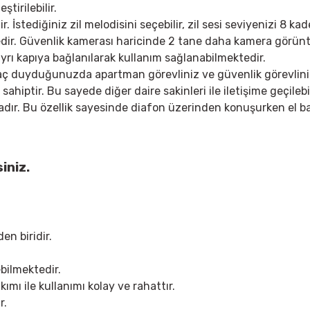
tirilebilir.
 İstediğiniz zil melodisini seçebilir, zil sesi seviyenizi 8 kad
edir. Güvenlik kamerası haricinde 2 tane daha kamera görün
 ayrı kapıya bağlanılarak kullanım sağlanabilmektedir.
yaç duyduğunuzda apartman görevliniz ve güvenlik görevliniz i
sahiptir. Bu sayede diğer daire sakinleri ile iletişime geçileb
r. Bu özellik sayesinde diafon üzerinden konuşurken el bağl
iniz.
en biridir.
ebilmektedir.
ımı ile kullanımı kolay ve rahattır.
r.