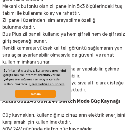
Mekanik butonlu olan zil panelinin 5x3 ölçülerindeki tuş
takımı ile kullanımı kolay ve rahattır.
Zil paneli üzerinden isim arayabilme özelliği
bulunmaktadır.
Bus Plus zil paneli kullanıcıya hem şifreli hem de şifresiz
giriş seçeneği sunar.
Renkli kamerası yüksek kaliteli görüntü sağlamanın yanı
sıra açısı ayarlanabilir olmasıyla da güvenli ve rahat
kullanım imkanı sunar.
Kapı otomatiği üzerinde ayarlamalar yapılabilir, çekme
Bu internet sitesinde, kullanıcı deneyimini
geliştirmek ve internet sitesinin verimli
süresi istenilen şekilde ayarlanabilir.
çalışmasını sağlamak amacıyla çerezler
Montaj işlemleri ise sıva üstü veya sıva altı olarak isteğe
kullanılmaktadır.
Çerez Politikasını İncele
bağlı şekilde gerçekleştirilebilmektedir.
Tamam
Audio 002245 60W 24V Switch Mode Güç Kaynağı
Güç kaynakları, kullandığınız cihazların elektrik enerjisini
karşılamak için kullanılmaktadır.
60W 24V gücünde diafon
güç kaynağı
dır.