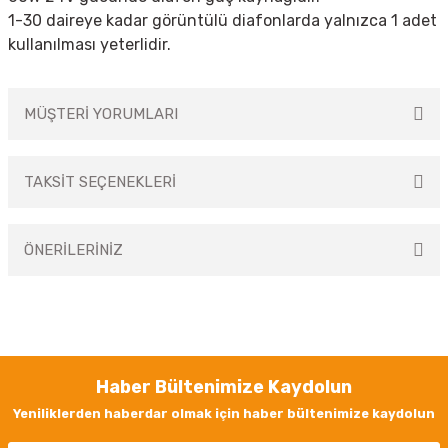
1-30 daireye kadar görüntülü diafonlarda yalnızca 1 adet
kullanılması yeterlidir.
MÜŞTERİ YORUMLARI
TAKSİT SEÇENEKLERİ
Bu ürüne ilk yorumu siz yapın!
ÖNERİLERİNİZ
Yorum Yaz
Bu ürünün fiyat bilgisi, resim, ürün açıklamalarında ve diğer konularda
yetersiz gördüğünüz noktaları öneri formunu kullanarak tarafımıza
iletebilirsiniz.
Görüş ve önerileriniz için teşekkür ederiz.
Haber Bültenimize Kaydolun
Ürün resmi kalitesiz, bozuk veya görüntülenemiyor.
Yeniliklerden haberdar olmak için haber bültenimize kaydolun
Ürün açıklamasında eksik bilgiler bulunuyor.