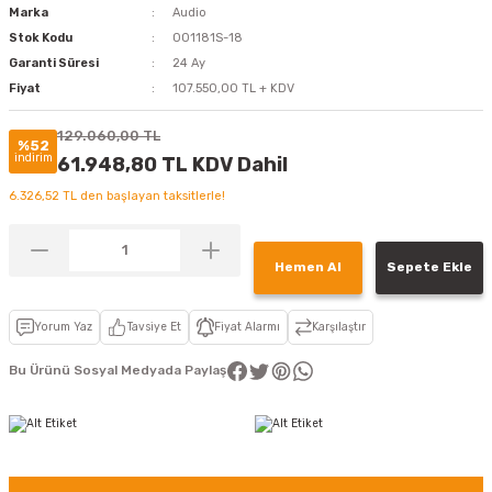
Marka
Audio
Stok Kodu
001181S-18
Garanti Süresi
24 Ay
Fiyat
107.550,00 TL + KDV
129.060,00 TL
%52
indirim
61.948,80 TL KDV Dahil
6.326,52 TL den başlayan taksitlerle!
Hemen Al
Sepete Ekle
Yorum Yaz
Tavsiye Et
Fiyat Alarmı
Karşılaştır
Bu Ürünü Sosyal Medyada Paylaş