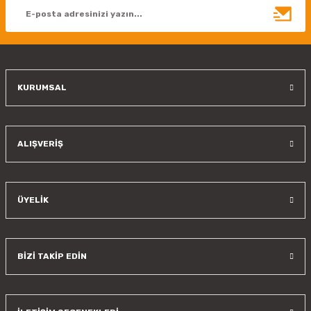
Ürün bilgilerinde hatalar bulunuyor.
Ürün fiyatı diğer sitelerden daha pahalı.
Bu ürüne benzer farklı alternatifler olmalı.
KURUMSAL
Gönder
ALIŞVERİŞ
ÜYELİK
BİZİ TAKİP EDİN