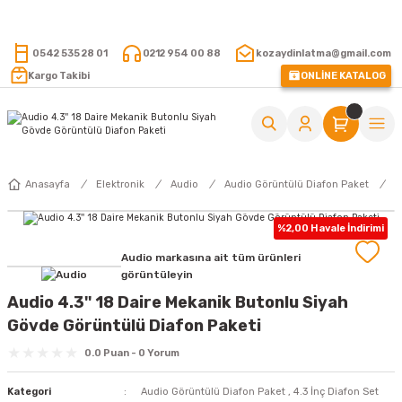
15.000 TL VE ÜZERİ ALIŞVERİŞLERİNİZDE KARGO ÜCRETSİZ !
0542 535 28 01
0212 954 00 88
kozaydinlatma@gmail.com
Kargo Takibi
ONLİNE KATALOG
Anasayfa
Elektronik
Audio
Audio Görüntülü Diafon Paket
%2,00 Havale İndirimi
Audio markasına ait tüm ürünleri
görüntüleyin
Audio 4.3'' 18 Daire Mekanik Butonlu Siyah
Gövde Görüntülü Diafon Paketi
0.0 Puan - 0 Yorum
Kategori
Audio Görüntülü Diafon Paket
,
4.3 İnç Diafon Set