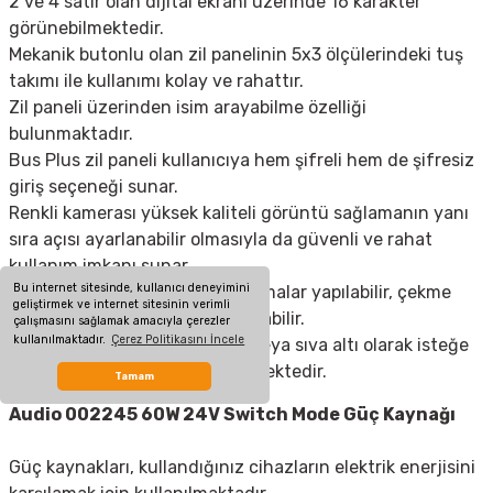
2 ve 4 satır olan dijital ekranı üzerinde 16 karakter
görünebilmektedir.
Mekanik butonlu olan zil panelinin 5x3 ölçülerindeki tuş
takımı ile kullanımı kolay ve rahattır.
Zil paneli üzerinden isim arayabilme özelliği
bulunmaktadır.
Bus Plus zil paneli kullanıcıya hem şifreli hem de şifresiz
giriş seçeneği sunar.
Renkli kamerası yüksek kaliteli görüntü sağlamanın yanı
sıra açısı ayarlanabilir olmasıyla da güvenli ve rahat
kullanım imkanı sunar.
Bu internet sitesinde, kullanıcı deneyimini
Kapı otomatiği üzerinde ayarlamalar yapılabilir, çekme
geliştirmek ve internet sitesinin verimli
süresi istenilen şekilde ayarlanabilir.
çalışmasını sağlamak amacıyla çerezler
kullanılmaktadır.
Çerez Politikasını İncele
Montaj işlemleri ise sıva üstü veya sıva altı olarak isteğe
bağlı şekilde gerçekleştirilebilmektedir.
Tamam
Audio 002245 60W 24V Switch Mode Güç Kaynağı
Güç kaynakları, kullandığınız cihazların elektrik enerjisini