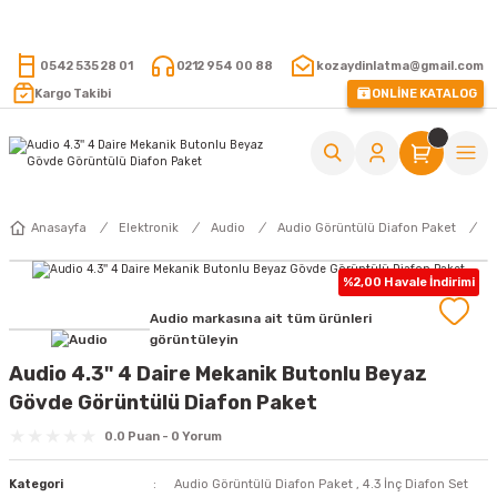
15.000 TL VE ÜZERİ ALIŞVERİŞLERİNİZDE KARGO ÜCRETSİZ !
0542 535 28 01
0212 954 00 88
kozaydinlatma@gmail.com
Kargo Takibi
ONLİNE KATALOG
Anasayfa
Elektronik
Audio
Audio Görüntülü Diafon Paket
%2,00 Havale İndirimi
Audio markasına ait tüm ürünleri
görüntüleyin
Audio 4.3'' 4 Daire Mekanik Butonlu Beyaz
Gövde Görüntülü Diafon Paket
0.0 Puan - 0 Yorum
Kategori
Audio Görüntülü Diafon Paket
,
4.3 İnç Diafon Set