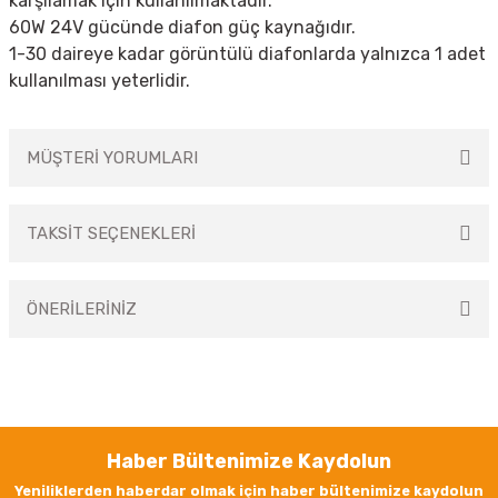
karşılamak için kullanılmaktadır.
60W 24V gücünde diafon
güç kaynağı
dır.
1-30 daireye kadar görüntülü diafonlarda yalnızca 1 adet
kullanılması yeterlidir.
MÜŞTERİ YORUMLARI
TAKSİT SEÇENEKLERİ
Bu ürüne ilk yorumu siz yapın!
ÖNERİLERİNİZ
Yorum Yaz
Bu ürünün fiyat bilgisi, resim, ürün açıklamalarında ve diğer konularda
yetersiz gördüğünüz noktaları öneri formunu kullanarak tarafımıza
iletebilirsiniz.
Görüş ve önerileriniz için teşekkür ederiz.
Haber Bültenimize Kaydolun
Ürün resmi kalitesiz, bozuk veya görüntülenemiyor.
Yeniliklerden haberdar olmak için haber bültenimize kaydolun