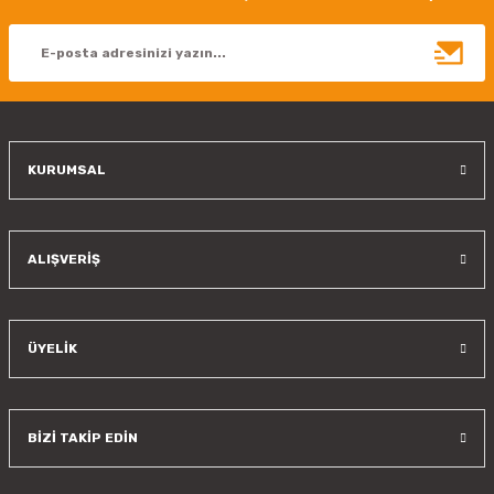
Ürün açıklamasında eksik bilgiler bulunuyor.
Ürün bilgilerinde hatalar bulunuyor.
Ürün fiyatı diğer sitelerden daha pahalı.
Bu ürüne benzer farklı alternatifler olmalı.
KURUMSAL
Gönder
ALIŞVERİŞ
ÜYELİK
BİZİ TAKİP EDİN