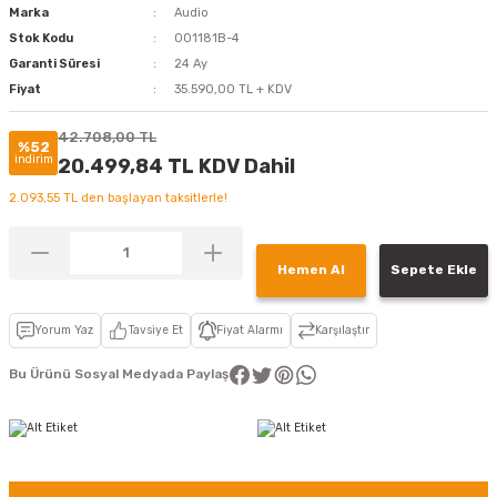
Marka
Audio
Stok Kodu
001181B-4
Garanti Süresi
24 Ay
Fiyat
35.590,00 TL + KDV
42.708,00 TL
%52
indirim
20.499,84 TL KDV Dahil
2.093,55 TL den başlayan taksitlerle!
Hemen Al
Sepete Ekle
Yorum Yaz
Tavsiye Et
Fiyat Alarmı
Karşılaştır
Bu Ürünü Sosyal Medyada Paylaş