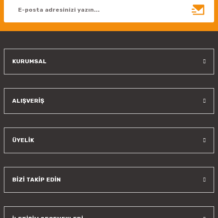
Ürün bilgilerinde hatalar bulunuyor.
Ürün fiyatı diğer sitelerden daha pahalı.
Bu ürüne benzer farklı alternatifler olmalı.
KURUMSAL
Gönder
ALIŞVERİŞ
ÜYELİK
BİZİ TAKİP EDİN