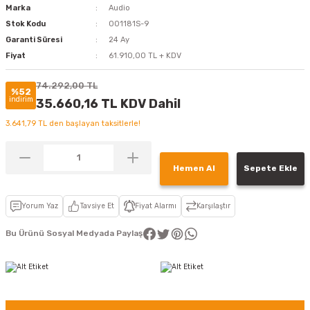
Marka
Audio
Stok Kodu
001181S-9
Garanti Süresi
24 Ay
Fiyat
61.910,00 TL + KDV
74.292,00 TL
%52
indirim
35.660,16 TL KDV Dahil
3.641,79 TL den başlayan taksitlerle!
Hemen Al
Sepete Ekle
Yorum Yaz
Tavsiye Et
Fiyat Alarmı
Karşılaştır
Bu Ürünü Sosyal Medyada Paylaş