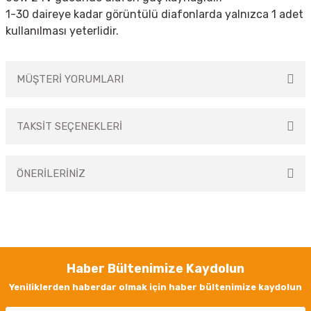
1-30 daireye kadar görüntülü diafonlarda yalnızca 1 adet
kullanılması yeterlidir.
MÜŞTERİ YORUMLARI
TAKSİT SEÇENEKLERİ
Bu ürüne ilk yorumu siz yapın!
ÖNERİLERİNİZ
Yorum Yaz
Bu ürünün fiyat bilgisi, resim, ürün açıklamalarında ve diğer konularda
yetersiz gördüğünüz noktaları öneri formunu kullanarak tarafımıza
iletebilirsiniz.
Görüş ve önerileriniz için teşekkür ederiz.
Haber Bültenimize Kaydolun
Ürün resmi kalitesiz, bozuk veya görüntülenemiyor.
Yeniliklerden haberdar olmak için haber bültenimize kaydolun
Ürün açıklamasında eksik bilgiler bulunuyor.