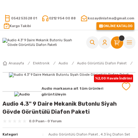
15.000 TL VE ÜZERİ ALIŞVERİŞLERİNİZDE KARGO ÜCRETSİZ !
0542 535 28 01
0212 954 00 88
kozaydinlatma@gmail.com
Kargo Takibi
ONLİNE KATALOG
Anasayfa
Elektronik
Audio
Audio Görüntülü Diafon Paket
%2,00 Havale İndirimi
Audio markasına ait tüm ürünleri
görüntüleyin
Audio 4.3'' 9 Daire Mekanik Butonlu Siyah
Gövde Görüntülü Diafon Paketi
0.0 Puan - 0 Yorum
Kategori
Audio Görüntülü Diafon Paket
,
4.3 İnç Diafon Set