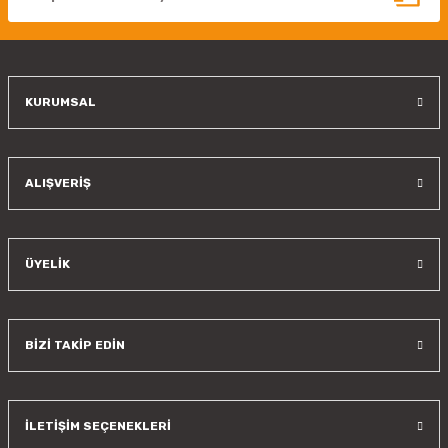
Ürün fiyatı diğer sitelerden daha pahalı.
Bu ürüne benzer farklı alternatifler olmalı.
KURUMSAL
Gönder
ALIŞVERİŞ
ÜYELİK
BİZİ TAKİP EDİN
İLETİŞİM SEÇENEKLERİ