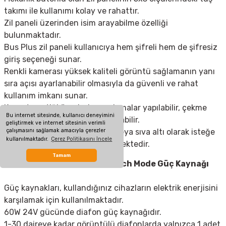
takımı ile kullanımı kolay ve rahattır.
Zil paneli üzerinden isim arayabilme özelliği
bulunmaktadır.
Bus Plus zil paneli kullanıcıya hem şifreli hem de şifresiz
giriş seçeneği sunar.
Renkli kamerası yüksek kaliteli görüntü sağlamanın yanı
sıra açısı ayarlanabilir olmasıyla da güvenli ve rahat
kullanım imkanı sunar.
Kapı otomatiği üzerinde ayarlamalar yapılabilir, çekme
Bu internet sitesinde, kullanıcı deneyimini
süresi istenilen şekilde ayarlanabilir.
geliştirmek ve internet sitesinin verimli
çalışmasını sağlamak amacıyla çerezler
Montaj işlemleri ise sıva üstü veya sıva altı olarak isteğe
kullanılmaktadır.
Çerez Politikasını İncele
bağlı şekilde gerçekleştirilebilmektedir.
Tamam
Audio 002245 60W 24V Switch Mode Güç Kaynağı
Güç kaynakları, kullandığınız cihazların elektrik enerjisini
karşılamak için kullanılmaktadır.
60W 24V gücünde diafon
güç kaynağı
dır.
1-30 daireye kadar görüntülü diafonlarda yalnızca 1 adet