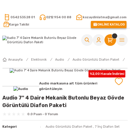
15.000 TL VE ÜZERİ ALIŞVERİŞLERİNİZDE KARGO ÜCRETSİZ !
0542 535 28 01
0212 954 00 88
kozaydinlatma@gmail.com
Kargo Takibi
ONLİNE KATALOG
Anasayfa
Elektronik
Audio
Audio Görüntülü Diafon Paket
%2,00 Havale İndirimi
Audio markasına ait tüm ürünleri
görüntüleyin
Audio 7'' 4 Daire Mekanik Butonlu Beyaz Gövde
Görüntülü Diafon Paketi
0.0 Puan - 0 Yorum
Kategori
Audio Görüntülü Diafon Paket
,
7 İnç Diafon Set