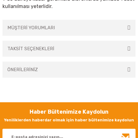
kullanılması yeterlidir.
MÜŞTERİ YORUMLARI
TAKSİT SEÇENEKLERİ
Bu ürüne ilk yorumu siz yapın!
ÖNERİLERİNİZ
Yorum Yaz
Bu ürünün fiyat bilgisi, resim, ürün açıklamalarında ve diğer konularda
yetersiz gördüğünüz noktaları öneri formunu kullanarak tarafımıza
iletebilirsiniz.
Görüş ve önerileriniz için teşekkür ederiz.
Haber Bültenimize Kaydolun
Ürün resmi kalitesiz, bozuk veya görüntülenemiyor.
Yeniliklerden haberdar olmak için haber bültenimize kaydolun
Ürün açıklamasında eksik bilgiler bulunuyor.
Ürün bilgilerinde hatalar bulunuyor.