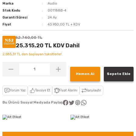
Marka
Audio
Stok Kodu
001188B-4
Garanti Süresi
24 Ay
Fiyat
43.950,00 TL + KDV
52.740,00 TL
%52
indirim
25.315,20 TL KDV Dahil
2.585,31 TL den başlayan taksitlerle!
Hemen Al
Sepete Ekle
Yorum Yaz
Tavsiye Et
Fiyat Alarmı
Karşılaştır
Bu Ürünü Sosyal Medyada Paylaş