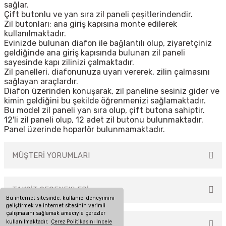
sağlar.
Çift butonlu ve yan sıra zil paneli çeşitlerindendir.
Zil butonları; ana giriş kapısına monte edilerek
kullanılmaktadır.
Evinizde bulunan diafon ile bağlantılı olup, ziyaretçiniz
geldiğinde ana giriş kapısında bulunan zil paneli
sayesinde kapı zilinizi çalmaktadır.
Zil panelleri, diafonunuza uyarı vererek, zilin çalmasını
sağlayan araçlardır.
Diafon üzerinden konuşarak, zil paneline sesiniz gider ve
kimin geldiğini bu şekilde öğrenmenizi sağlamaktadır.
Bu model zil paneli yan sıra olup, çift butona sahiptir.
12'li zil paneli olup, 12 adet zil butonu bulunmaktadır.
Panel üzerinde hoparlör bulunmamaktadır.
MÜŞTERİ YORUMLARI
TAKSİT SEÇENEKLERİ
Bu ürüne ilk yorumu siz yapın!
Bu internet sitesinde, kullanıcı deneyimini
geliştirmek ve internet sitesinin verimli
çalışmasını sağlamak amacıyla çerezler
kullanılmaktadır.
Çerez Politikasını İncele
ÖNERİLERİNİZ
Yorum Yaz