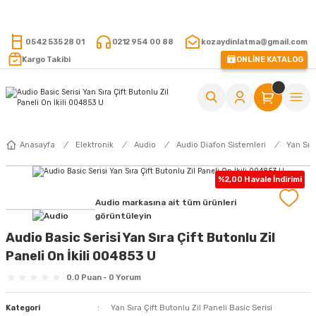
15.000 TL VE ÜZERİ ALIŞVERİŞLERİNİZDE KARGO ÜCRETSİZ !
0542 535 28 01
0212 954 00 88
kozaydinlatma@gmail.com
Kargo Takibi
ONLİNE KATALOG
Anasayfa
Elektronik
Audio
Audio Diafon Sistemleri
Yan Sıra
%2,00 Havale İndirimi
Audio markasına ait tüm ürünleri
görüntüleyin
Audio Basic Serisi Yan Sıra Çift Butonlu Zil
Paneli On İkili 004853 U
0.0 Puan - 0 Yorum
Kategori
Yan Sıra Çift Butonlu Zil Paneli Basic Serisi