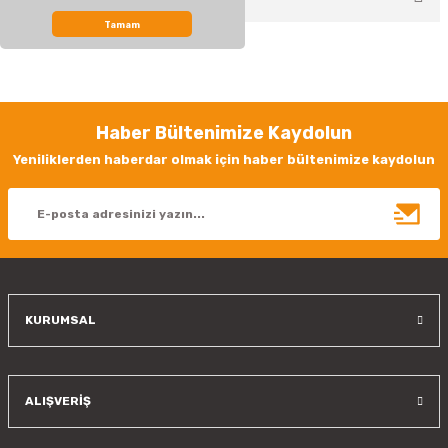
Tamam
Bu ürünün fiyat bilgisi, resim, ürün açıklamalarında ve diğer konularda
yetersiz gördüğünüz noktaları öneri formunu kullanarak tarafımıza
iletebilirsiniz.
Görüş ve önerileriniz için teşekkür ederiz.
Haber Bültenimize Kaydolun
Ürün resmi kalitesiz, bozuk veya görüntülenemiyor.
Yeniliklerden haberdar olmak için haber bültenimize kaydolun
Ürün açıklamasında eksik bilgiler bulunuyor.
Ürün bilgilerinde hatalar bulunuyor.
Ürün fiyatı diğer sitelerden daha pahalı.
Bu ürüne benzer farklı alternatifler olmalı.
KURUMSAL
Gönder
ALIŞVERİŞ