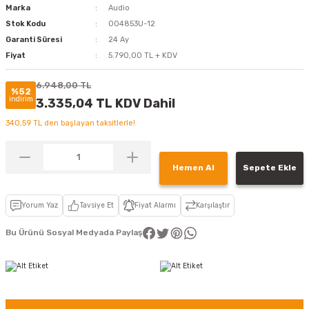
Marka
Audio
Stok Kodu
004853U-12
Garanti Süresi
24 Ay
Fiyat
5.790,00 TL + KDV
6.948,00 TL
%52
indirim
3.335,04 TL KDV Dahil
340,59 TL den başlayan taksitlerle!
Hemen Al
Sepete Ekle
Yorum Yaz
Tavsiye Et
Fiyat Alarmı
Karşılaştır
Bu Ürünü Sosyal Medyada Paylaş