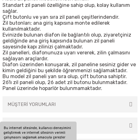
Standart zil paneli özelliğine sahip olup, kolay kullanım
sağlar.
Çift butonlu ve yan sıra zil paneli çeşitlerindendir.
Zil butonları; ana giriş kapısına monte edilerek
kullanılmaktadır.
Evinizde bulunan diafon ile bağlantılı olup, ziyaretçiniz
geldiğinde ana giriş kapısında bulunan zil paneli
sayesinde kapı zilinizi çalmaktadır.
Zil panelleri, diafonunuza uyarı vererek, zilin çalmasını
sağlayan araçlardır.
Diafon üzerinden konuşarak, zil paneline sesiniz gider ve
kimin geldiğini bu şekilde öğrenmenizi sağlamaktadır.
Bu model zil paneli yan sıra olup, çift butona sahiptir.
26'lı zil paneli olup, 26 adet zil butonu bulunmaktadır.
Panel üzerinde hoparlör bulunmamaktadır.
MÜŞTERİ YORUMLARI
TAKSİT SEÇENEKLERİ
Bu internet sitesinde, kullanıcı deneyimini
Bu ürüne ilk yorumu siz yapın!
geliştirmek ve internet sitesinin verimli
çalışmasını sağlamak amacıyla çerezler