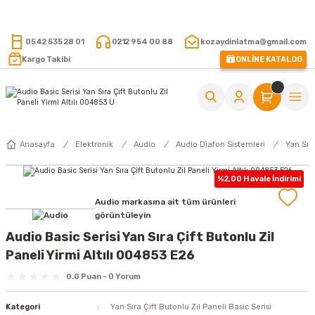
15.000 TL VE ÜZERİ ALIŞVERİŞLERİNİZDE KARGO ÜCRETSİZ !
0542 535 28 01
0212 954 00 88
kozaydinlatma@gmail.com
Kargo Takibi
ONLİNE KATALOG
Anasayfa
Elektronik
Audio
Audio Diafon Sistemleri
Yan Sıra
%2,00 Havale İndirimi
Audio markasına ait tüm ürünleri
görüntüleyin
Audio Basic Serisi Yan Sıra Çift Butonlu Zil
Paneli Yirmi Altılı 004853 E26
0.0 Puan - 0 Yorum
Kategori
Yan Sıra Çift Butonlu Zil Paneli Basic Serisi