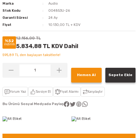
Marka
Audio
Stok Kodu
004853U-26
Garanti Süresi
24 Ay
Fiyat
10.130,00 TL + KDV
12.156,00 TL
%52
indirim
5.834,88 TL KDV Dahil
595,89 TL den başlayan taksitlerle!
Hemen Al
Sepete Ekle
Yorum Yaz
Tavsiye Et
Fiyat Alarmı
Karşılaştır
Bu Ürünü Sosyal Medyada Paylaş