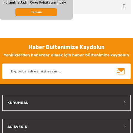
kullanılmaktadır.
Çerez Politikasını İncele
ÖNERİLERİNİZ
Yorum Yaz
Tamam
Bu ürünün fiyat bilgisi, resim, ürün açıklamalarında ve diğer konularda
yetersiz gördüğünüz noktaları öneri formunu kullanarak tarafımıza
iletebilirsiniz.
Görüş ve önerileriniz için teşekkür ederiz.
Haber Bültenimize Kaydolun
Ürün resmi kalitesiz, bozuk veya görüntülenemiyor.
Yeniliklerden haberdar olmak için haber bültenimize kaydolun
Ürün açıklamasında eksik bilgiler bulunuyor.
Ürün bilgilerinde hatalar bulunuyor.
Ürün fiyatı diğer sitelerden daha pahalı.
Bu ürüne benzer farklı alternatifler olmalı.
KURUMSAL
Gönder
ALIŞVERİŞ