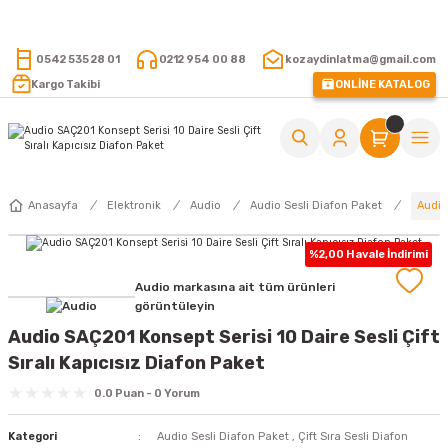
15.000 TL VE ÜZERİ ALIŞVERİŞLERİNİZDE KARGO ÜCRETSİZ !
0542 535 28 01
0212 954 00 88
kozaydinlatma@gmail.com
Kargo Takibi
ONLİNE KATALOG
Audio
Anasayfa
Elektronik
Audio
Audio Sesli Diafon Paket
%2,00 Havale İndirimi
Audio markasına ait tüm ürünleri
görüntüleyin
Audio SAÇ201 Konsept Serisi 10 Daire Sesli Çift
Sıralı Kapıcısız Diafon Paket
0.0 Puan - 0 Yorum
Kategori
Audio Sesli Diafon Paket
,
Çift Sıra Sesli Diafon