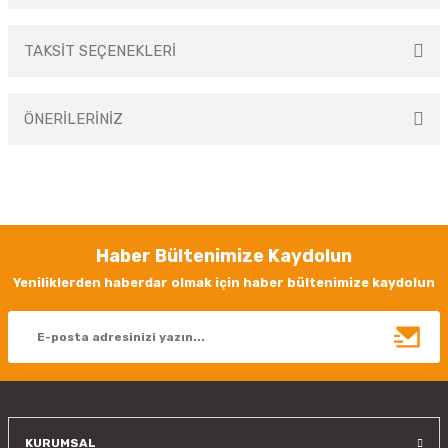
TAKSİT SEÇENEKLERİ
Bu ürüne ilk yorumu siz yapın!
ÖNERİLERİNİZ
Yorum Yaz
Bu ürünün fiyat bilgisi, resim, ürün açıklamalarında ve diğer konularda
yetersiz gördüğünüz noktaları öneri formunu kullanarak tarafımıza
iletebilirsiniz.
Görüş ve önerileriniz için teşekkür ederiz.
Haber Bültenimize Kaydolun
Ürün resmi kalitesiz, bozuk veya görüntülenemiyor.
Yeniliklerden haberdar olmak için haber bültenimize kaydolun
Ürün açıklamasında eksik bilgiler bulunuyor.
Ürün bilgilerinde hatalar bulunuyor.
Ürün fiyatı diğer sitelerden daha pahalı.
Bu ürüne benzer farklı alternatifler olmalı.
KURUMSAL