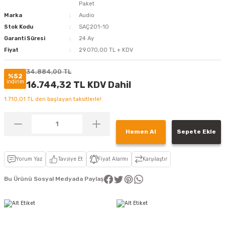
Paket
Marka
Audio
Stok Kodu
SAÇ201-10
Garanti Süresi
24 Ay
Fiyat
29.070,00 TL + KDV
34.884,00 TL
%52
indirim
16.744,32 TL KDV Dahil
1.710,01 TL den başlayan taksitlerle!
Hemen Al
Sepete Ekle
Yorum Yaz
Tavsiye Et
Fiyat Alarmı
Karşılaştır
Bu Ürünü Sosyal Medyada Paylaş