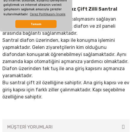
Bu internet sitesinde, kullanıcı deneyimini
zil beş saniye çalmaktadır.
geliştirmek ve internet sitesinin verimli
Audio 002282 ES 102 Kapıcısız Çift Zilli Santral
çalışmasını sağlamak amacıyla çerezler
kullanılmaktadır.
Çerez Politikasını İncele
Santraller; diafon sisteminizin çalışmasını sağlayan
Tamam
cihazlardır. Bu cihazı kullanarak diafon ve zil paneli
arasında bağlantı sağlanmaktadır.
Santral diafon üzerinden, kapı ile konuşma işlemini
yapmaktadır. Gelen ziyaretçilerin kim olduğunu
diafondan konuşarak öğrenebilmeyi sağlamaktadır. Aynı
zamanda kapı otomatiğini açmanıza yardımcı olmaktadır.
Diafon üzerinden tek tuş ile ana giriş kapısını açmanıza
yaramaktadır.
Bu santral çift zil özelliğine sahiptir. Ana giriş kapısı ve ev
giriş kapısı için farklı ziller çalınmaktadır. Kapı seçebilme
özelliğine sahiptir.
MÜŞTERİ YORUMLARI