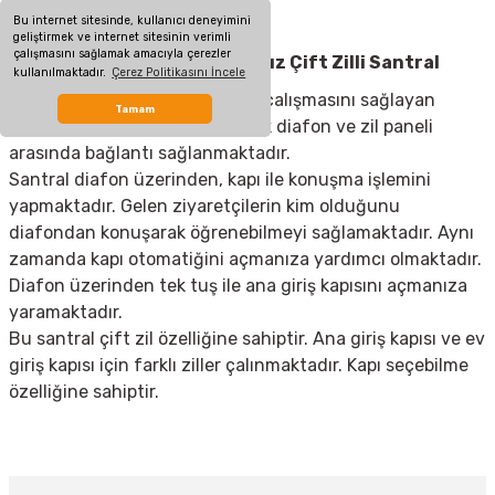
zil beş saniye çalmaktadır.
Bu internet sitesinde, kullanıcı deneyimini
geliştirmek ve internet sitesinin verimli
çalışmasını sağlamak amacıyla çerezler
Audio 002282 ES 102 Kapıcısız Çift Zilli Santral
kullanılmaktadır.
Çerez Politikasını İncele
Santraller; diafon sisteminizin çalışmasını sağlayan
Tamam
cihazlardır. Bu cihazı kullanarak diafon ve zil paneli
arasında bağlantı sağlanmaktadır.
Santral diafon üzerinden, kapı ile konuşma işlemini
yapmaktadır. Gelen ziyaretçilerin kim olduğunu
diafondan konuşarak öğrenebilmeyi sağlamaktadır. Aynı
zamanda kapı otomatiğini açmanıza yardımcı olmaktadır.
Diafon üzerinden tek tuş ile ana giriş kapısını açmanıza
yaramaktadır.
Bu santral çift zil özelliğine sahiptir. Ana giriş kapısı ve ev
giriş kapısı için farklı ziller çalınmaktadır. Kapı seçebilme
özelliğine sahiptir.