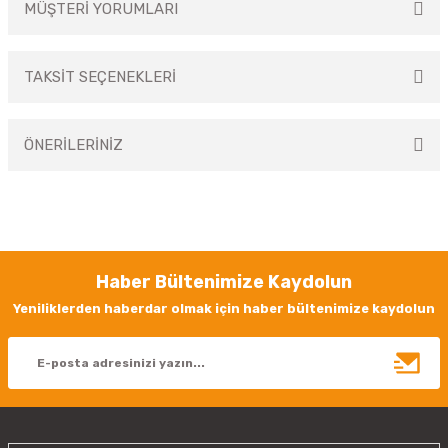
MÜŞTERİ YORUMLARI
TAKSİT SEÇENEKLERİ
Bu ürüne ilk yorumu siz yapın!
ÖNERİLERİNİZ
Yorum Yaz
Bu ürünün fiyat bilgisi, resim, ürün açıklamalarında ve diğer konularda
yetersiz gördüğünüz noktaları öneri formunu kullanarak tarafımıza
iletebilirsiniz.
Görüş ve önerileriniz için teşekkür ederiz.
Haber Bültenimize Kaydolun
Ürün resmi kalitesiz, bozuk veya görüntülenemiyor.
Yeniliklerden haberdar olmak için haber bültenimize kaydolun
Ürün açıklamasında eksik bilgiler bulunuyor.
Ürün bilgilerinde hatalar bulunuyor.
Ürün fiyatı diğer sitelerden daha pahalı.
Bu ürüne benzer farklı alternatifler olmalı.