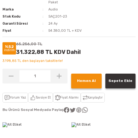
Paket
Marka
Audio
Stok Kodu
SAÇ201-23
Garanti Süresi
24 Ay
Fiyat
54.380,00 TL + KDV
65.256,00 TL
%52
indirim
31.322,88 TL KDV Dahil
3.198,85 TL den başlayan taksitlerle!
Hemen Al
Sepete Ekle
Yorum Yaz
Tavsiye Et
Fiyat Alarmı
Karşılaştır
Bu Ürünü Sosyal Medyada Paylaş