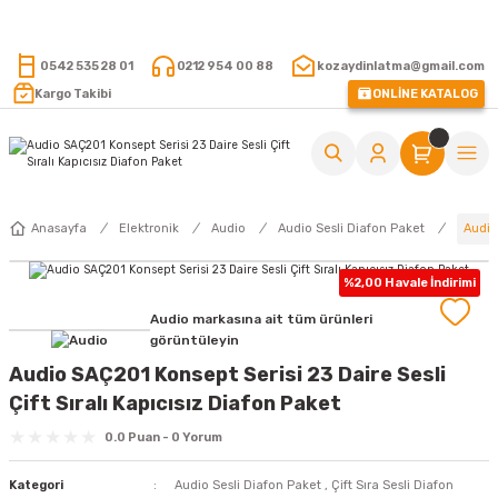
15.000 TL VE ÜZERİ ALIŞVERİŞLERİNİZDE KARGO ÜCRETSİZ !
0542 535 28 01
0212 954 00 88
kozaydinlatma@gmail.com
Kargo Takibi
ONLİNE KATALOG
Audio
Anasayfa
Elektronik
Audio
Audio Sesli Diafon Paket
%2,00 Havale İndirimi
Audio markasına ait tüm ürünleri
görüntüleyin
Audio SAÇ201 Konsept Serisi 23 Daire Sesli
Çift Sıralı Kapıcısız Diafon Paket
0.0 Puan - 0 Yorum
Kategori
Audio Sesli Diafon Paket
,
Çift Sıra Sesli Diafon