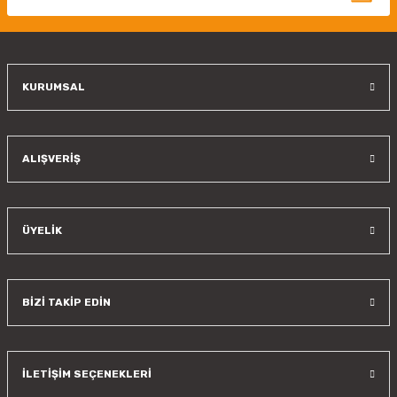
Ürün fiyatı diğer sitelerden daha pahalı.
Bu ürüne benzer farklı alternatifler olmalı.
KURUMSAL
Gönder
ALIŞVERİŞ
ÜYELİK
BİZİ TAKİP EDİN
İLETİŞİM SEÇENEKLERİ