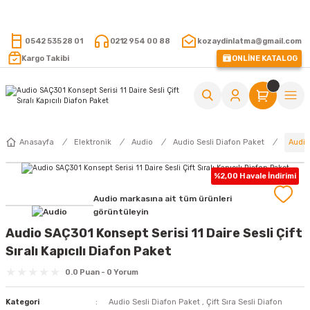
15.000 TL VE ÜZERİ ALIŞVERİŞLERİNİZDE KARGO ÜCRETSİZ !
0542 535 28 01
0212 954 00 88
kozaydinlatma@gmail.com
Kargo Takibi
ONLİNE KATALOG
Audio 
Anasayfa
Elektronik
Audio
Audio Sesli Diafon Paket
%2,00 Havale İndirimi
Audio markasına ait tüm ürünleri
görüntüleyin
Audio SAÇ301 Konsept Serisi 11 Daire Sesli Çift
Sıralı Kapıcılı Diafon Paket
0.0 Puan - 0 Yorum
Kategori
Audio Sesli Diafon Paket
,
Çift Sıra Sesli Diafon