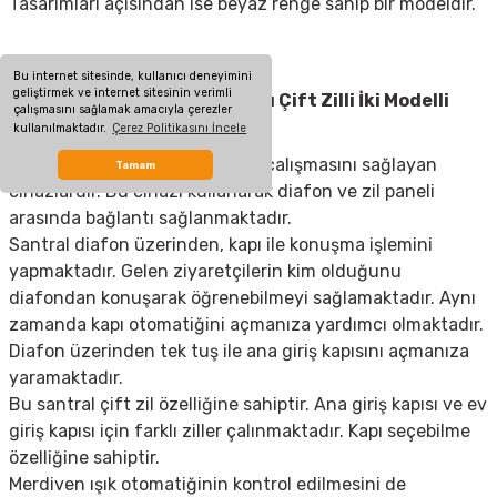
Tasarımları açısından ise beyaz renge sahip bir modeldir.
Bu internet sitesinde, kullanıcı deneyimini
geliştirmek ve internet sitesinin verimli
Audio 002268 AS 302 Kapıcılı Çift Zilli İki Modelli
çalışmasını sağlamak amacıyla çerezler
Santral
kullanılmaktadır.
Çerez Politikasını İncele
Santraller; diafon sisteminizin çalışmasını sağlayan
Tamam
cihazlardır. Bu cihazı kullanarak diafon ve zil paneli
arasında bağlantı sağlanmaktadır.
Santral diafon üzerinden, kapı ile konuşma işlemini
yapmaktadır. Gelen ziyaretçilerin kim olduğunu
diafondan konuşarak öğrenebilmeyi sağlamaktadır. Aynı
zamanda kapı otomatiğini açmanıza yardımcı olmaktadır.
Diafon üzerinden tek tuş ile ana giriş kapısını açmanıza
yaramaktadır.
Bu santral çift zil özelliğine sahiptir. Ana giriş kapısı ve ev
giriş kapısı için farklı ziller çalınmaktadır. Kapı seçebilme
özelliğine sahiptir.
Merdiven ışık otomatiğinin kontrol edilmesini de