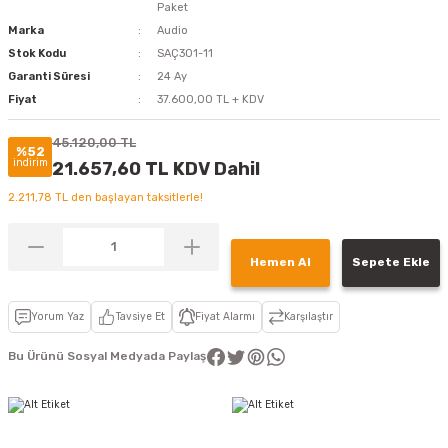
Paket
Marka
Audio
Stok Kodu
SAÇ301-11
Garanti Süresi
24 Ay
Fiyat
37.600,00 TL + KDV
45.120,00 TL
%52
indirim
21.657,60 TL KDV Dahil
2.211,78 TL den başlayan taksitlerle!
Hemen Al
Sepete Ekle
Yorum Yaz
Tavsiye Et
Fiyat Alarmı
Karşılaştır
Bu Ürünü Sosyal Medyada Paylaş