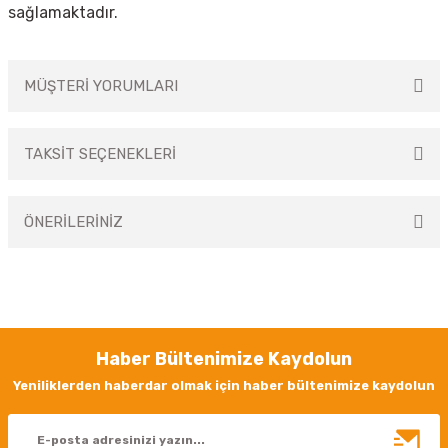
sağlamaktadır.
MÜŞTERİ YORUMLARI
TAKSİT SEÇENEKLERİ
Bu ürüne ilk yorumu siz yapın!
ÖNERİLERİNİZ
Yorum Yaz
Bu ürünün fiyat bilgisi, resim, ürün açıklamalarında ve diğer konularda
yetersiz gördüğünüz noktaları öneri formunu kullanarak tarafımıza
iletebilirsiniz.
Görüş ve önerileriniz için teşekkür ederiz.
Haber Bültenimize Kaydolun
Ürün resmi kalitesiz, bozuk veya görüntülenemiyor.
Yeniliklerden haberdar olmak için haber bültenimize kaydolun
Ürün açıklamasında eksik bilgiler bulunuyor.
Ürün bilgilerinde hatalar bulunuyor.