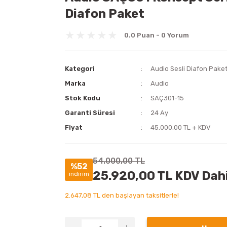
Diafon Paket
0.0 Puan - 0 Yorum
Kategori
Audio Sesli Diafon Pake
Marka
Audio
Stok Kodu
SAÇ301-15
Garanti Süresi
24 Ay
Fiyat
45.000,00 TL + KDV
54.000,00 TL
%52
25.920,00 TL KDV Dahi
indirim
2.647,08 TL den başlayan taksitlerle!