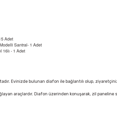
15 Adet
 Modelli Santral- 1 Adet
l 16lı - 1 Adet
ı
tadır. Evinizde bulunan diafon ile bağlantılı olup, ziyaretçin
ağlayan araçlardır. Diafon üzerinden konuşarak, zil paneline 