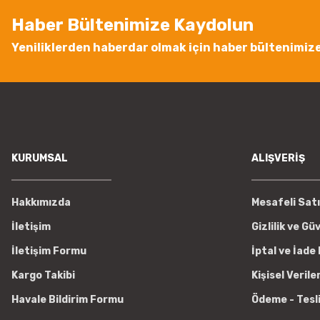
Ürün fiyatı diğer sitelerden daha pahalı.
Haber Bültenimize Kaydolun
Bu ürüne benzer farklı alternatifler olmalı.
Yeniliklerden haberdar olmak için haber bültenimiz
KURUMSAL
ALIŞVERİŞ
Hakkımızda
Mesafeli Sat
İletişim
Gizlilik ve Gü
İletişim Formu
İptal ve İade 
Kargo Takibi
Kişisel Verile
Havale Bildirim Formu
Ödeme - Tesl