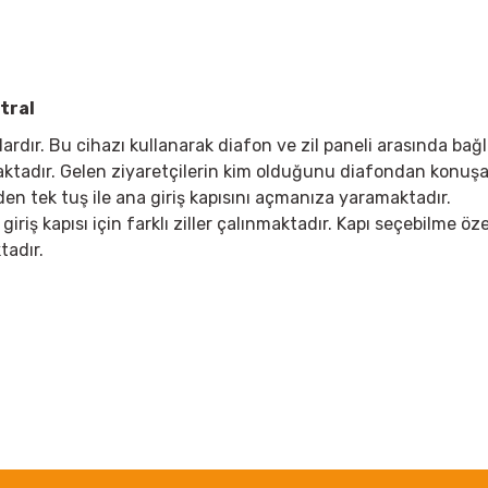
ntral
lardır. Bu cihazı kullanarak diafon ve zil paneli arasında bağ
maktadır. Gelen ziyaretçilerin kim olduğunu diafondan konuş
n tek tuş ile ana giriş kapısını açmanıza yaramaktadır.
 giriş kapısı için farklı ziller çalınmaktadır. Kapı seçebilme öze
tadır.
 yetersiz gördüğünüz noktaları öneri formunu kullanarak tarafımıza iletebil
Bu ürüne ilk yorumu siz yapın!
Yorum Yaz