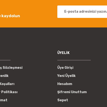
e kaydolun
Gönder
ÜYELİK
ış Sözleşmesi
Üye Girişi
venlik
Yeni Üyelik
Koşulları
Hesabım
r Politikası
Şifremi Unuttum
imat
Sepet