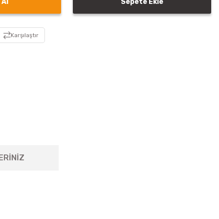
 Al
Sepete Ekle
Karşılaştır
ERİNİZ