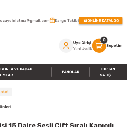
 !
ozaydinlatma@gmail.com
Kargo Takibi
ONLİNE KATALOG
0
Üye Girişi
Sepetim
Yeni Üyelik
IGORTA VE KAÇAK
TOPTAN
PANOLAR
KIMLAR
SATIŞ
 Paket
ünleri
 15 Daire Sesli Çift Sıralı Kapıcılı