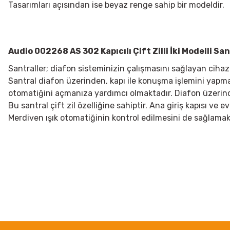
Tasarımları açısından ise beyaz renge sahip bir modeldir.
Audio 002268 AS 302 Kapıcılı Çift Zilli İki Modelli Sa
Santraller; diafon sisteminizin çalışmasını sağlayan cihaz
Santral diafon üzerinden, kapı ile konuşma işlemini yap
otomatiğini açmanıza yardımcı olmaktadır. Diafon üzerinde
Bu santral çift zil özelliğine sahiptir. Ana giriş kapısı ve ev
Merdiven ışık otomatiğinin kontrol edilmesini de sağlamak
Bu ürünün fiyat bilgisi, resim, ürün açıklamalarında ve diğer konularda
Görüş ve önerileriniz için teşekkür ederiz.
Ürün resmi kalitesiz, bozuk veya görüntülenemiyor.
Ürün açıklamasında eksik bilgiler bulunuyor.
Ürün bilgilerinde hatalar bulunuyor.