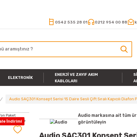
15.000 TL VE ÜZERİ ALIŞVERİŞLERİNİZDE KARGO ÜCRETSİZ
0542 535 28 01
0212 954 00 88
k
ENERJI VE ZAYIF AKIM
S
ELEKTRONIK
KABLOLARI
A
Audio SAÇ301 Konsept Serisi 15 Daire Sesli Çift Sıralı Kapıcılı Diafon
Audio markasına ait tüm ür
le İndirimi
görüntüleyin
Audio SAÇ301 Konsept Serisi