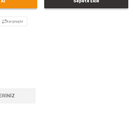
 Al
Sepete Ekle
Karşılaştır
ERİNİZ