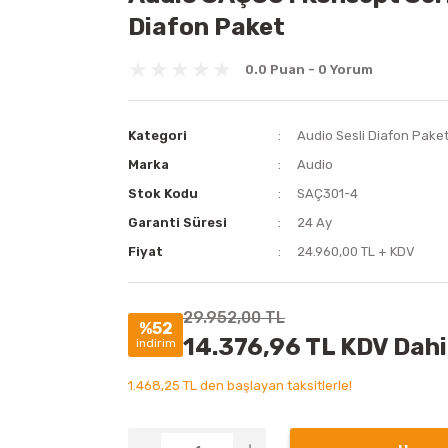
Diafon Paket
0.0 Puan - 0 Yorum
Kategori
Audio Sesli Diafon Pake
Marka
Audio
Stok Kodu
SAÇ301-4
Garanti Süresi
24 Ay
Fiyat
24.960,00 TL + KDV
29.952,00 TL
%52
14.376,96 TL KDV Dahi
indirim
1.468,25 TL den başlayan taksitlerle!