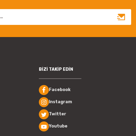
eksik bilgiler
bulunuyor.
Ürün bilgilerinde
hatalar bulunuyor.
Ürün fiyatı diğer
sitelerden daha
pahalı.
Bu ürüne benzer
farklı alternatifler
olmalı.
BİZİ TAKİP EDİN
Facebook
Instagram
Gönder
Twitter
Youtube