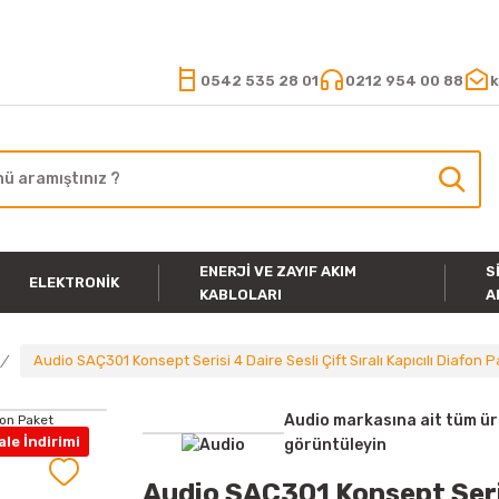
15.000 TL VE ÜZERİ ALIŞVERİŞLERİNİZDE KARGO ÜCRETSİZ
0542 535 28 01
0212 954 00 88
k
ENERJI VE ZAYIF AKIM
S
ELEKTRONIK
KABLOLARI
A
Audio SAÇ301 Konsept Serisi 4 Daire Sesli Çift Sıralı Kapıcılı Diafon 
Audio markasına ait tüm ür
le İndirimi
görüntüleyin
Audio SAÇ301 Konsept Serisi