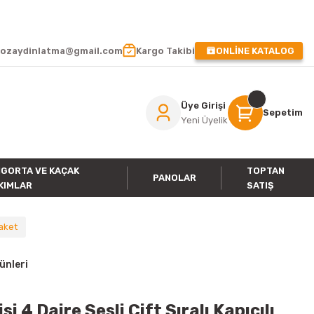
 !
ozaydinlatma@gmail.com
Kargo Takibi
ONLİNE KATALOG
Üye Girişi
Sepetim
Yeni Üyelik
IGORTA VE KAÇAK
TOPTAN
PANOLAR
KIMLAR
SATIŞ
Paket
ünleri
 4 Daire Sesli Çift Sıralı Kapıcılı