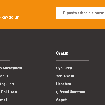
e kaydolun
ÜYELİK
ış Sözleşmesi
Üye Girişi
venlik
Yeni Üyelik
Koşulları
Hesabım
r Politikası
Şifremi Unuttum
imat
Sepet