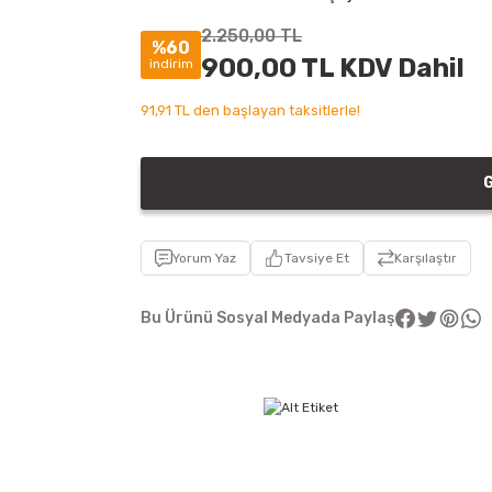
2.250,00 TL
%60
900,00 TL KDV Dahil
indirim
91,91 TL den başlayan taksitlerle!
G
Yorum Yaz
Tavsiye Et
Karşılaştır
Bu Ürünü Sosyal Medyada Paylaş