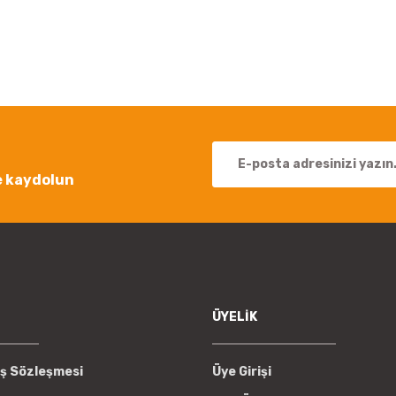
Bu ürüne ilk yorumu siz yapın!
Yorum Yaz
e kaydolun
Gönder
ÜYELİK
ış Sözleşmesi
Üye Girişi