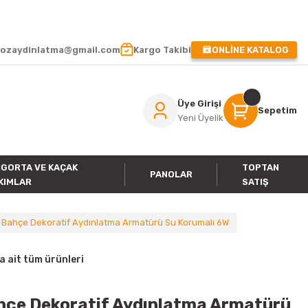
 !
ozaydinlatma@gmail.com
Kargo Takibi
ONLİNE KATALOG
Üye Girişi
Sepetim
Yeni Üyelik
IGORTA VE KAÇAK
TOPTAN
PANOLAR
KIMLAR
SATIŞ
 Bahçe Dekoratif Aydınlatma Armatürü Su Korumalı 6W
ait tüm ürünleri
ahçe Dekoratif Aydınlatma Armatürü