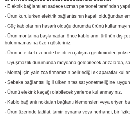
- Elektrik bağlantıları sadece uzman personel tarafından yapıl
- Ürün kurulurken elektrik bağlantısının kapalı olduğundan e
- Güç kablolarının hasarlı olduğu durumda ürünü kullanmayını
- Ürün montajına başlamadan önce kabloların, ürünün dış çeper
bulunmamasına özen gösteriniz.
- Ürünün etiket üzerinde belirtilen çalışma geriliminden yüks
- Uyuşmazlık durumunda meydana gelebilecek arızalarda, satı
- Montaj için yalnızca firmamızın belirlediği ek aparatlar kullan
- Şebeke bağlantısı ilgili ülkenin tesisat yönetmeliğine uygun
- Ürünü elektrik kaçağı olabilecek yerlerde kullanmayınız.
- Kablo bağlantı noktaları bağlantı klemensleri veya eriyen bant
- Ürün üzerinde tadilat, tamir, oynama veya herhangi, bir fiz
Bu ürünün fiyat bilgisi, resim, ürün açıklamalarında ve diğer konularda