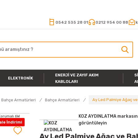
15.000 TL VE ÜZERİ ALIŞVERİŞLERİNİZDE KARGO ÜCRETSİZ
0542 535 28 01
0212 954 00 88
k
ENERJI VE ZAYIF AKIM
S
ELEKTRONIK
KABLOLARI
A
Ay Led Palmiye Ağaç ve
 Bahçe Armatürleri
Bahçe Armatürleri
KOZ AYDINLATMA markasına 
le İndirimi
görüntüleyin
Ay Led Palmiye Ağaç ve B