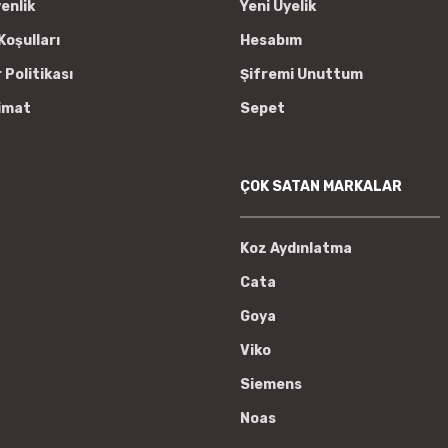
venlik
Yeni Üyelik
Koşulları
Hesabım
r Politikası
Şifremi Unuttum
imat
Sepet
ÇOK SATAN MARKALAR
Koz Aydınlatma
Cata
Goya
Viko
Siemens
Noas