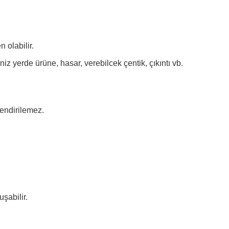
 olabilir.
 yerde ürüne, hasar, verebilcek çentik, çıkıntı vb.
endirilemez.
şabilir.
irsiniz.