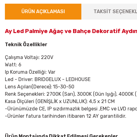
ÜRÜN AÇIKLAMASI
TAKSİT SEÇENEKL
Ay Led Palmiye Ağaç ve Bahçe Dekoratif Aydı
Teknik Özellikler
Çalışma Voltajı: 220V
Watt: 6
Ip Koruma Özelliği: Var
Led - Driver: BRIDGELUX - LEDHOUSE
Lens Açıları(Derece):
15-30-50
Renk Seçenekleri:
2700K (Sarı), 3000K (Gün Işığı), 4000K 
Kasa Ölçüleri (GENİŞLİK x UZUNLUK): 4,5 x 21 CM
-Ürünümüzde CE, IP sızdırmazlık belgesi ,EMC ve LVD rapo
-Ürünler fatura tarihinden itibaren 12 AY garantilidir.
Ürün Montajında Dikkat Edilmesi Gerekenler