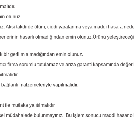
malıdır.
min olunuz.
z. Aksi takdirde ölüm, ciddi yaralanma veya maddi hasara neden
lerinin hasarlı olmadığından emin olunuz.Ürünü yeleştireceğiniz
ek bir gerilim almadığından emin olunuz.
cı firma sorumlu tutulamaz ve arıza garanti kapsamında değerl
ılmalıdır.
 bağlantı malzemeleriyle yapılmalıdır.
 ile mutlaka yalıtılmalıdır.
iksel müdahalede bulunmayınız., Bu işlem sonucu maddi hasar olu
 yetersiz gördüğünüz noktaları öneri formunu kullanarak tarafımıza iletebil