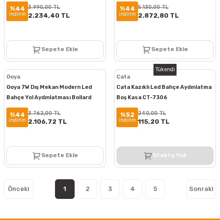
Bollard Aydınlatma GY 6252
Bollard Aydınlatma GY 6253
3.990,00 TL
5.130,00 TL
%44
%44
indirim
indirim
2.234,40 TL
2.872,80 TL
Sepete Ekle
Sepete Ekle
Tükendi
Goya
Cata
Goya 7W Dış Mekan Modern Led
Cata Kazıklı Led Bahçe Aydınlatma
Bahçe Yol Aydınlatması Bollard
Boş Kasa CT-7306
Aydınlatma GY6250
3.762,00 TL
240,00 TL
%44
%52
indirim
indirim
2.106,72 TL
115,20 TL
Sepete Ekle
Stokta Yok
1
2
3
4
5