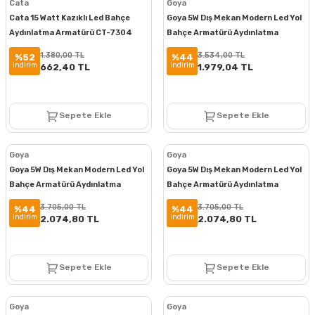
Cata
Goya
Cata 15 Watt Kazıklı Led Bahçe
Goya 5W Dış Mekan Modern Led Yol
Aydınlatma Armatürü CT-7304
Bahçe Armatürü Aydınlatma
Bollard Aydınlatma GY 6263
1.380,00 TL
3.534,00 TL
%52
%44
indirim
indirim
662,40 TL
1.979,04 TL
Sepete Ekle
Sepete Ekle
Goya
Goya
Goya 5W Dış Mekan Modern Led Yol
Goya 5W Dış Mekan Modern Led Yol
Bahçe Armatürü Aydınlatma
Bahçe Armatürü Aydınlatma
Bollard Aydınlatma GY 6262
Bollard Aydınlatma GY 6261
3.705,00 TL
3.705,00 TL
%44
%44
indirim
indirim
2.074,80 TL
2.074,80 TL
Sepete Ekle
Sepete Ekle
Goya
Goya