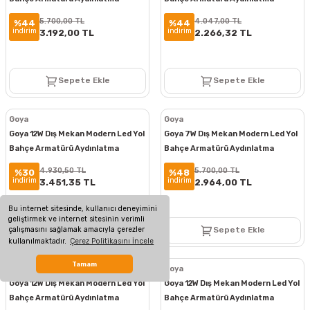
Bollard Aydınlatma GY 6255
Bollard Aydınlatma GY 6254
5.700,00 TL
4.047,00 TL
%44
%44
indirim
indirim
3.192,00 TL
2.266,32 TL
Sepete Ekle
Sepete Ekle
Goya
Goya
Goya 12W Dış Mekan Modern Led Yol
Goya 7W Dış Mekan Modern Led Yol
Bahçe Armatürü Aydınlatma
Bahçe Armatürü Aydınlatma
Bollard Aydınlatma GY 6260
Bollard Aydınlatma GY 6259
4.930,50 TL
5.700,00 TL
%30
%48
indirim
indirim
3.451,35 TL
2.964,00 TL
Bu internet sitesinde, kullanıcı deneyimini
geliştirmek ve internet sitesinin verimli
çalışmasını sağlamak amacıyla çerezler
Sepete Ekle
Sepete Ekle
kullanılmaktadır.
Çerez Politikasını İncele
Tamam
Goya
Goya
Goya 12W Dış Mekan Modern Led Yol
Goya 12W Dış Mekan Modern Led Yol
Bahçe Armatürü Aydınlatma
Bahçe Armatürü Aydınlatma