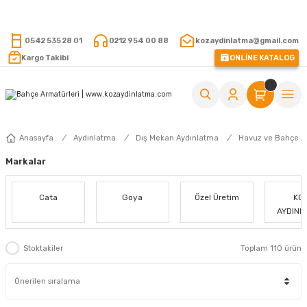
15.000 TL VE ÜZERİ ALIŞVERİŞLERİNİZDE KARGO ÜCRETSİZ !
0542 535 28 01
0212 954 00 88
kozaydinlatma@gmail.com
Kargo Takibi
ONLİNE KATALOG
Anasayfa
Aydınlatma
Dış Mekan Aydınlatma
Havuz ve Bahçe Ar
Markalar
Cata
Goya
Özel Üretim
KO
AYDINL
Stoktakiler
Toplam 110 ürün