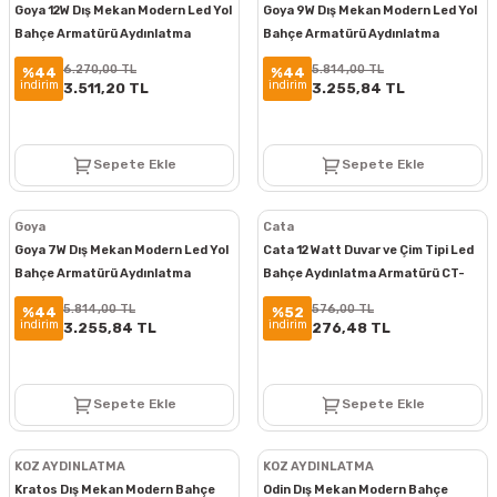
Goya 12W Dış Mekan Modern Led Yol
Goya 9W Dış Mekan Modern Led Yol
Bahçe Armatürü Aydınlatma
Bahçe Armatürü Aydınlatma
Bollard Aydınlatma GY 6270
Bollard Aydınlatma GY 6265
6.270,00 TL
5.814,00 TL
%44
%44
indirim
indirim
3.511,20 TL
3.255,84 TL
Sepete Ekle
Sepete Ekle
Goya
Cata
Goya 7W Dış Mekan Modern Led Yol
Cata 12 Watt Duvar ve Çim Tipi Led
Bahçe Armatürü Aydınlatma
Bahçe Aydınlatma Armatürü CT-
Bollard Aydınlatma GY 6264
7303
5.814,00 TL
576,00 TL
%44
%52
indirim
indirim
3.255,84 TL
276,48 TL
Sepete Ekle
Sepete Ekle
KOZ AYDINLATMA
KOZ AYDINLATMA
Kratos Dış Mekan Modern Bahçe
Odin Dış Mekan Modern Bahçe