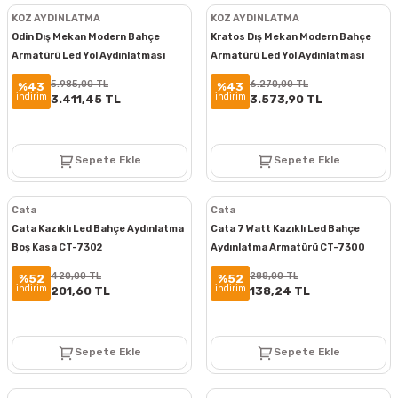
KOZ AYDINLATMA
KOZ AYDINLATMA
Odin Dış Mekan Modern Bahçe
Kratos Dış Mekan Modern Bahçe
Armatürü Led Yol Aydınlatması
Armatürü Led Yol Aydınlatması
Bollard Aydınlatma 60CM
Bollard Aydınlatma 80CM
5.985,00 TL
6.270,00 TL
%43
%43
indirim
indirim
3.411,45 TL
3.573,90 TL
Sepete Ekle
Sepete Ekle
Cata
Cata
Cata Kazıklı Led Bahçe Aydınlatma
Cata 7 Watt Kazıklı Led Bahçe
Boş Kasa CT-7302
Aydınlatma Armatürü CT-7300
420,00 TL
288,00 TL
%52
%52
indirim
indirim
201,60 TL
138,24 TL
Sepete Ekle
Sepete Ekle