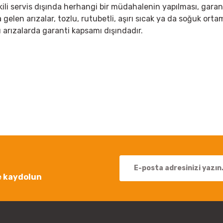
kili servis dışında herhangi bir müdahalenin yapılması, garan
elen arızalar, tozlu, rutubetli, aşırı sıcak ya da soğuk ortaml
 arızalarda garanti kapsamı dışındadır.
 yetersiz gördüğünüz noktaları öneri formunu kullanarak tarafımıza iletebil
Bu ürüne ilk yorumu siz yapın!
Yorum Yaz
e kaydolun