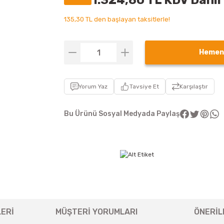
1.324,80 TL KDV Dahil
135,30 TL den başlayan taksitlerle!
Hemen
Yorum Yaz
Tavsiye Et
Karşılaştır
Bu Ürünü Sosyal Medyada Paylaş
ERİ
MÜŞTERİ YORUMLARI
ÖNERİL