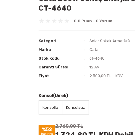
CT-4640
0.0 Puan - 0 Yorum
Kategori
Solar Sokak Armatürü
Marka
Cata
Stok Kodu
ct-4640
Garanti Süresi
12 Ay
Fiyat
2.300,00 TL + KDV
Konsol(Direk)
Konsollu
Konsolsuz
2.760,00 TL
%52
indirim