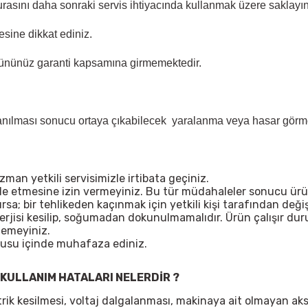
rasını daha sonraki servis ihtiyacında kullanmak üzere saklayın
sine dikkat ediniz.
ününüz garanti kapsamına girmemektedir.
lanılması sonucu ortaya çıkabilecek yaralanma veya hasar görme 
n yetkili servisimizle irtibata geçiniz.
ale etmesine izin vermeyiniz. Bu tür müdahaleler sonucu ürü
; bir tehlikeden kaçınmak için yetkili kişi tarafından değişt
nerjisi kesilip, soğumadan dokunulmamalıdır. Ürün çalışır d
lemeyiniz.
tusu içinde muhafaza ediniz.
 KULLANIM HATALARI NELERDİR ?
ktrik kesilmesi, voltaj dalgalanması, makinaya ait olmayan ak