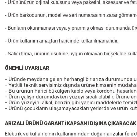
- Ürününüzün orjinal kutusunu veya paketini, aksesuar ve fatu
- Ürün barkodunun, model ve seri numarasının zarar görmeme
- Bunların okunmaması veya yıpranmış olması durumunda ür
- Ürün kullanım amaçları haricinde kullanılmamalıdır.
- Satıcı firma, ürünün usulüne uygun olmayan bir şekilde kul
ÖNEMLİ UYARILAR
- Üründe meydana gelen herhangi bir arıza durumunda uzma
- Yetkili teknik servisimiz dışında ürüne kimsenin müdah
- Bu ürünün harici bükülgen kablo veya kordonu hasarlanırsa
- Ürün çalışır durumdayken yüzeyi sıcak olabilir. Ürüne e
- Ürün yüzeyini alkol, benzin gibi yanıcı maddelerle temiz
- Ürünü çocukların ulaşamayacakları yerlerde ve ürün ku
ARIZALI ÜRÜNÜ GARANTİ KAPSAMI DIŞINA ÇIKARACAK
Elektrik ve kullanıcının kullanımından doğan arızalar (ele