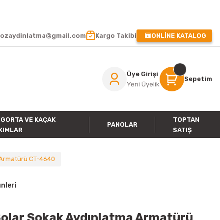
 !
ozaydinlatma@gmail.com
Kargo Takibi
ONLİNE KATALOG
Üye Girişi
Sepetim
Yeni Üyelik
IGORTA VE KAÇAK
TOPTAN
PANOLAR
KIMLAR
SATIŞ
a Armatürü CT-4640
nleri
Solar Sokak Aydınlatma Armatürü