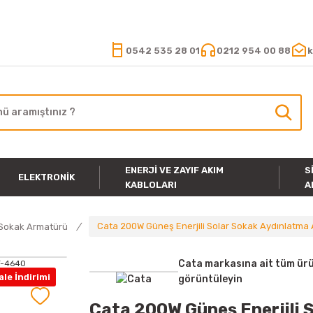
15.000 TL VE ÜZERİ ALIŞVERİŞLERİNİZDE KARGO ÜCRETSİZ
0542 535 28 01
0212 954 00 88
k
ENERJI VE ZAYIF AKIM
S
ELEKTRONIK
KABLOLARI
A
Cata 200W Güneş Enerjili Solar Sokak Aydınlatm
 Sokak Armatürü
Cata markasına ait tüm ürü
le İndirimi
görüntüleyin
Cata 200W Güneş Enerjili 