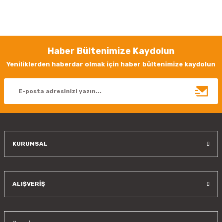
Bu ürünün fiyat bilgisi, resim, ürün açıklamalarında ve diğer konularda
yetersiz gördüğünüz noktaları öneri formunu kullanarak tarafımıza
iletebilirsiniz.
Görüş ve önerileriniz için teşekkür ederiz.
Haber Bültenimize Kaydolun
Ürün resmi kalitesiz, bozuk veya görüntülenemiyor.
Yeniliklerden haberdar olmak için haber bültenimize kaydolun
Ürün açıklamasında eksik bilgiler bulunuyor.
Ürün bilgilerinde hatalar bulunuyor.
Ürün fiyatı diğer sitelerden daha pahalı.
Bu ürüne benzer farklı alternatifler olmalı.
KURUMSAL
Gönder
ALIŞVERİŞ