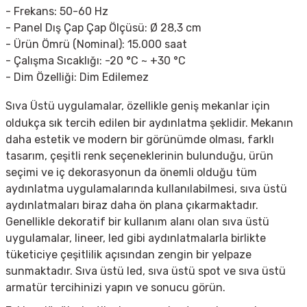
- Frekans:
50-60 Hz
- Panel Dış Çap Çap Ölçüsü:
Ø 28,3 cm
- Ürün Ömrü (Nominal):
15.000 saat
- Çalışma Sıcaklığı:
-20 °C ~ +30 °C
- Dim Özelliği:
Dim Edilemez
Sıva Üstü uygulamalar, özellikle geniş mekanlar için
oldukça sık tercih edilen bir aydınlatma şeklidir. Mekanın
daha estetik ve modern bir görünümde olması, farklı
tasarım, çeşitli renk seçeneklerinin bulunduğu, ürün
seçimi ve iç dekorasyonun da önemli olduğu tüm
aydınlatma uygulamalarında kullanılabilmesi, sıva üstü
aydınlatmaları biraz daha ön plana çıkarmaktadır.
Genellikle dekoratif bir kullanım alanı olan sıva üstü
uygulamalar, lineer, led gibi aydınlatmalarla birlikte
tüketiciye çeşitlilik açısından zengin bir yelpaze
sunmaktadır. Sıva üstü led, sıva üstü spot ve s
ıva üstü
armatür tercihinizi yapın ve sonucu görün.