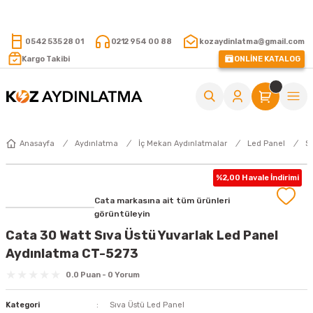
15.000 TL VE ÜZERİ ALIŞVERİŞLERİNİZDE KARGO ÜCRETSİZ !
0542 535 28 01
0212 954 00 88
kozaydinlatma@gmail.com
Kargo Takibi
ONLİNE KATALOG
Anasayfa
Aydınlatma
İç Mekan Aydınlatmalar
Led Panel
S
%2,00 Havale İndirimi
Cata markasına ait tüm ürünleri
görüntüleyin
Cata 30 Watt Sıva Üstü Yuvarlak Led Panel
Aydınlatma CT-5273
0.0 Puan - 0 Yorum
Kategori
Sıva Üstü Led Panel