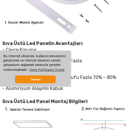
Sıva Üstü Led Panelin Avantajları
- Çevre Koruma
- Güvenli ve Kurulumu Kolay
Bu internet sitesinde, kullanıcı deneyimini
- Uzun Ömürlü, 15000 Saatten Fazla
geliştirmek ve internet sitesinin verimli
çalışmasını sağlamak amacıyla çerezler
- Kırık Cam Tehlikesi Yok
kullanılmaktadır.
Çerez Politikasını İncele
- Düşük Güç Tüketimi
- Yüksek Verimlilik, Enerji Tasarrufu Fazla 70% ~ 80%
Tamam
- Şık Tasarım
- Alüminyum Alaşımlı Kabuk
Sıva Üstü Led Panel Montaj Bilgileri