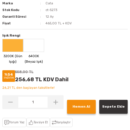
Marka
Cata
Stok Kodu
ct-5273
Garanti Süresi
12 Ay
Fiyat
465,00 TL + KDV
Işık Rengi
558,00 TL
%54
indirim
256,68 TL KDV Dahil
26,21 TL den başlayan taksitlerle!
Hemen Al
Sepete Ekle
Yorum Yaz
Tavsiye Et
Karşılaştır