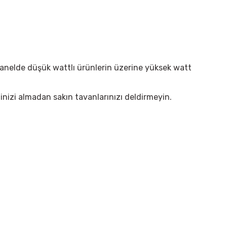
panelde düşük wattlı ürünlerin üzerine yüksek watt
linizi almadan sakın tavanlarınızı deldirmeyin.
irsiniz.