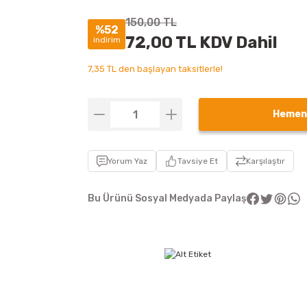
150,00 TL
%52
72,00 TL KDV Dahil
indirim
7,35 TL den başlayan taksitlerle!
Hemen
Yorum Yaz
Tavsiye Et
Karşılaştır
Bu Ürünü Sosyal Medyada Paylaş