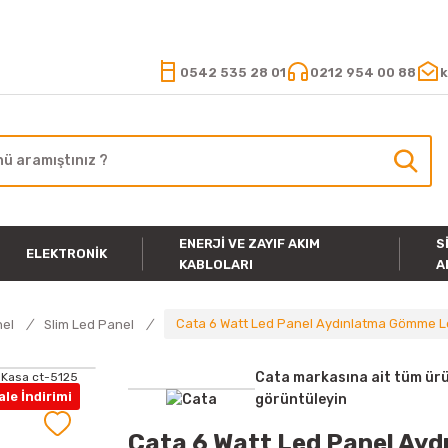
15.000 TL VE ÜZERİ ALIŞVERİŞLERİNİZDE KARGO ÜCRETSİZ
0542 535 28 01
0212 954 00 88
k
ENERJI VE ZAYIF AKIM
S
ELEKTRONIK
KABLOLARI
A
Cata 6 Watt Led Panel Aydınlatma Gömme L
nel
Slim Led Panel
Cata markasına ait tüm ürü
le İndirimi
görüntüleyin
Cata 6 Watt Led Panel Ay