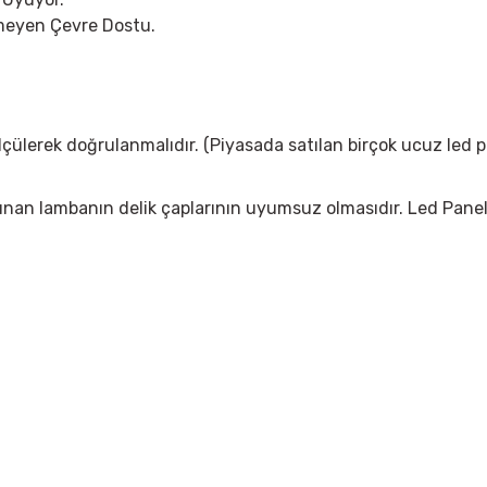
rmeyen Çevre Dostu.
çülerek doğrulanmalıdır. (Piyasada satılan birçok ucuz led 
ın alınan lambanın delik çaplarının uyumsuz olmasıdır. Led Pane
 yetersiz gördüğünüz noktaları öneri formunu kullanarak tarafımıza iletebil
Bu ürüne ilk yorumu siz yapın!
Yorum Yaz