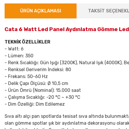
ÜRÜN AÇIKLAMASI
TAKSİT SEÇENEKL
Cata 6 Watt Led Panel Aydınlatma Gömme Led
TEKNİK ÖZELLİKLER
- Watt:
6
- Lümen: 350
- Renk Sıcaklığı:
Gün Işığı (3200K), Natural Işık (4000K), B
- Renksel Geriverim İndeksi:
80
- Frekans:
50-60 Hz
- Delik Çapı Ölçüsü:
Ø 10,5 cm
- Ürün Ömrü (Nominal):
15.000 saat
- Çalışma Sıcaklığı:
-20 °C ~ +30 °C
- Dim Özelliği:
Dim Edilemez
Sıva altı alçı pan spotlarda tesisat sıva altında bulunmak
olan gömme spotlar şık bir aydınlatma dekorasyonu olarak ö