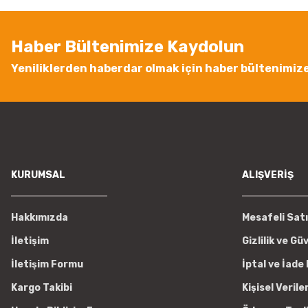
Ürün bilgilerinde hatalar bulunuyor.
Ürün fiyatı diğer sitelerden daha pahalı.
Haber Bültenimize Kaydolun
Bu ürüne benzer farklı alternatifler olmalı.
Yeniliklerden haberdar olmak için haber bültenimiz
KURUMSAL
ALIŞVERİŞ
Hakkımızda
Mesafeli Sat
İletişim
Gizlilik ve Gü
İletişim Formu
İptal ve İade 
Kargo Takibi
Kişisel Verile