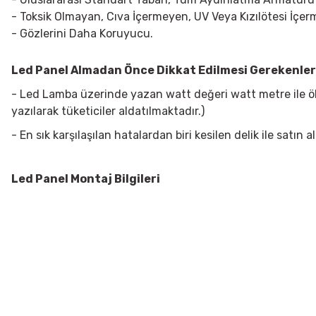
- Toksik Olmayan, Cıva İçermeyen, UV Veya Kızılötesi İçe
- Gözlerini Daha Koruyucu.
Led Panel Almadan Önce Dikkat Edilmesi Gerekenler
- Led Lamba üzerinde yazan watt değeri watt metre ile öl
yazılarak tüketiciler aldatılmaktadır.)
- En sık karşılaşılan hatalardan biri kesilen delik ile sat
Led Panel Montaj Bilgileri
Bu ürünün fiyat bilgisi, resim, ürün açıklamalarında ve diğer konularda
Görüş ve önerileriniz için teşekkür ederiz.
Ürün resmi kalitesiz, bozuk veya görüntülenemiyor.
Ürün açıklamasında eksik bilgiler bulunuyor.