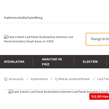
Hakkımızda
İletişim
Blog
ANAHTAR VE
AYDINLATMA
ELEKTRIK
PRIZ
Anasayfa
Aydınlatma
İç Mekan Aydınlatmalar
Led Pa
%2,00 Hava