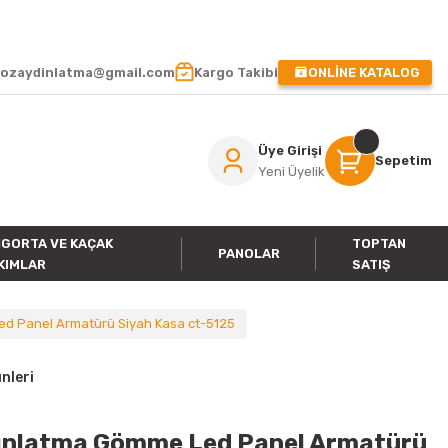
 !
ozaydinlatma@gmail.com
Kargo Takibi
ONLİNE KATALOG
Üye Girişi
Sepetim
Yeni Üyelik
IGORTA VE KAÇAK
TOPTAN
PANOLAR
KIMLAR
SATIŞ
ed Panel Armatürü Siyah Kasa ct-5125
nleri
dınlatma Gömme Led Panel Armatürü