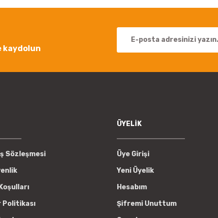
e kaydolun
Gönder
ÜYELİK
ış Sözleşmesi
Üye Girişi
venlik
Yeni Üyelik
Koşulları
Hesabım
r Politikası
Şifremi Unuttum