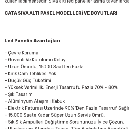
kullanılabilmektedir. Sıva altı led paneller asma tavanlardak
CATA SIVA ALTI PANEL MODELLERİ VE BOYUTLARI
Led Panelin Avantajları
- Çevre Koruma
- Güvenli Ve Kurulumu Kolay
- Uzun Ömürlü, 15000 Saatten Fazla
- Kırık Cam Tehlikesi Yok
- Düşük Güç Tüketimi
- Yüksek Verimlilik, Enerji Tasarrufu Fazla 70% ~ 80%
- Şık Tasarım
- Alüminyum Alaşımlı Kabuk
- Elektrik Faturası Üzerinde 90% 'Den Fazla Tasarruf Sağla
- 15,000 Saate Kadar Süper Uzun Servis Ömrü.
- Sık Sık Ampulleri Değiştirme Sorununuzu İyice Çözün.
- Uluslararası Standart Taban, Tüm Aydınlatma Armatürü