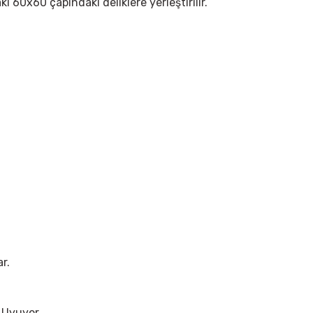
i 60x60 çapındaki deliklere yerleştirilir.
r.
 Uyuyor.