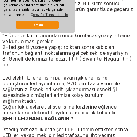
Bu internet sitesinde, kullanıcı deneyimini
fiziksel müdahalede bulunmayınız. Bu işlem sonucu
geliştirmek ve internet sitesinin verimli
maddi hasar oluşabileceği gibi, ürün garantiside geçersiz
çalışmasını sağlamak amacıyla çerezler
kalacaktır.
kullanılmaktadır.
Çerez Politikasını İncele
MONTAJ
Tamam
1- Ürünün kurulumundan önce kurulacak yüzeyin temiz
ve kuru olması gerekir
2- led şeriti yüzeye yapıştırdıktan sonra kabloları
trafonun bağlantı noktalarına gelicek şekilde ayarlayın
3- Genellikle kırmızı tel pozitif ( + ) Siyah tel Negatif ( - )
dir.
Led elektrik, enerjisini parlayan ışık enerjisine
dönüştürür led aydınlatma, %70 den fazla verimlilik
sağlarsınız. Esnek led şerit ışıklandırması esnekliği
sayesinde siz müşterilerimize kolay kurulum
sağlamaktadır.
Çoğunlukla evlere , alışveriş merkezlerine eğlence
mekanlarına dekoratif aydınlatma olarak kullanılır.
ŞERİT LED NASIL BAĞLANIR ?
İstediğimiz özelliklerde şerit LED’i temin ettikten sonra,
LED’leri yakabilmek için led trafosuna
İhtiyacınız