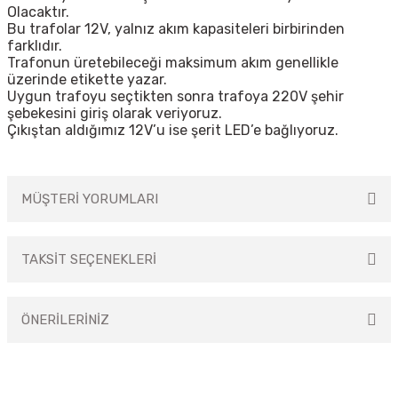
Olacaktır.
Bu trafolar 12V, yalnız akım kapasiteleri birbirinden
farklıdır.
Trafonun üretebileceği maksimum akım genellikle
üzerinde etikette yazar.
Uygun trafoyu seçtikten sonra trafoya 220V şehir
şebekesini giriş olarak veriyoruz.
Çıkıştan aldığımız 12V’u ise şerit LED’e bağlıyoruz.
MÜŞTERİ YORUMLARI
TAKSİT SEÇENEKLERİ
Bu ürüne ilk yorumu siz yapın!
ÖNERİLERİNİZ
Yorum Yaz
Bu ürünün fiyat bilgisi, resim, ürün açıklamalarında ve diğer konularda
yetersiz gördüğünüz noktaları öneri formunu kullanarak tarafımıza
iletebilirsiniz.