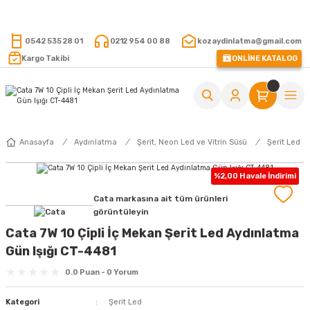
15.000 TL VE ÜZERİ ALIŞVERİŞLERİNİZDE KARGO ÜCRETSİZ !
0542 535 28 01
0212 954 00 88
kozaydinlatma@gmail.com
Kargo Takibi
ONLİNE KATALOG
Anasayfa
Aydınlatma
Şerit, Neon Led ve Vitrin Süsü
Şerit Led
%2,00 Havale İndirimi
Cata markasına ait tüm ürünleri
görüntüleyin
Cata 7W 10 Çipli İç Mekan Şerit Led Aydınlatma
Gün Işığı CT-4481
0.0 Puan - 0 Yorum
Kategori
Şerit Led