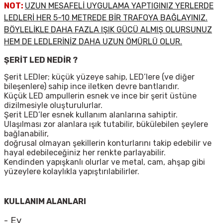
NOT:
UZUN MESAFELİ UYGULAMA YAPTIGINIZ YERLERDE
LEDLERİ HER 5-10 METREDE BİR TRAFOYA BAĞLAYINIZ.
BÖYLELİKLE DAHA FAZLA IŞIK GÜCÜ ALMIŞ OLURSUNUZ
HEM DE LEDLERİNİZ DAHA UZUN ÖMÜRLÜ OLUR.
ŞERİT LED NEDİR ?
Şerit LEDler; küçük yüzeye sahip, LED’lere (ve diğer
bileşenlere) sahip ince iletken devre bantlarıdır.
Küçük LED ampullerin esnek ve ince bir şerit üstüne
dizilmesiyle oluşturulurlar.
Şerit LED’ler esnek kullanım alanlarına sahiptir.
Ulaşılması zor alanlara ışık tutabilir, bükülebilen şeylere
bağlanabilir,
doğrusal olmayan şekillerin konturlarını takip edebilir ve
hayal edebileceğiniz her renkte parlayabilir.
Kendinden yapışkanlı olurlar ve metal, cam, ahşap gibi
yüzeylere kolaylıkla yapıştırılabilirler.
KULLANIM ALANLARI
- Ev