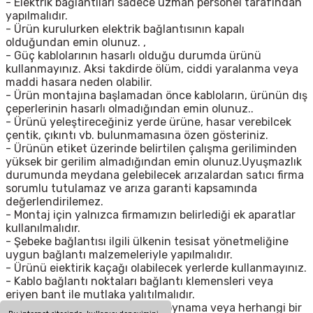
- Elektrik bağlantıları sadece uzman personel tarafından
yapılmalıdır.
- Ürün kurulurken elektrik bağlantısının kapalı
olduğundan emin olunuz. ,
- Güç kablolarının hasarlı olduğu durumda ürünü
kullanmayınız. Aksi takdirde ölüm, ciddi yaralanma veya
maddi hasara neden olabilir.
- Ürün montajına başlamadan önce kabloların, ürünün dış
çeperlerinin hasarlı olmadığından emin olunuz..
- Ürünü yeleştireceğiniz yerde ürüne, hasar verebilcek
çentik, çıkıntı vb. bulunmamasına özen gösteriniz.
- Ürünün etiket üzerinde belirtilen çalışma geriliminden
yüksek bir gerilim almadığından emin olunuz.Uyuşmazlık
durumunda meydana gelebilecek arızalardan satıcı firma
sorumlu tutulamaz ve arıza garanti kapsamında
değerlendirilemez.
- Montaj için yalnızca firmamızın belirlediği ek aparatlar
kullanılmalıdır.
- Şebeke bağlantısı ilgili ülkenin tesisat yönetmeliğine
uygun bağlantı malzemeleriyle yapılmalıdır.
- Ürünü eiektirik kaçağı olabilecek yerlerde kullanmayınız.
- Kablo bağlantı noktaları bağlantı klemensleri veya
eriyen bant ile mutlaka yalıtılmalıdır.
- Ürün üzerinde tadilat, tamir, oynama veya herhangi bir