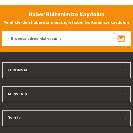
Görüş ve önerileriniz için teşekkür ederiz.
Haber Bültenimize Kaydolun
Ürün resmi kalitesiz, bozuk veya görüntülenemiyor.
Yeniliklerden haberdar olmak için haber bültenimize kaydolun
Ürün açıklamasında eksik bilgiler bulunuyor.
Ürün bilgilerinde hatalar bulunuyor.
Ürün fiyatı diğer sitelerden daha pahalı.
Bu ürüne benzer farklı alternatifler olmalı.
KURUMSAL
Gönder
ALIŞVERİŞ
ÜYELİK