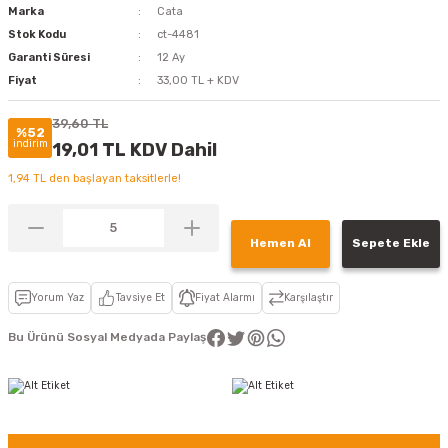
Marka
Cata
Stok Kodu
ct-4481
Garanti Süresi
12 Ay
Fiyat
33,00 TL + KDV
39,60 TL
%52
indirim
19,01 TL KDV Dahil
1,94 TL den başlayan taksitlerle!
Hemen Al
Sepete Ekle
Yorum Yaz
Tavsiye Et
Fiyat Alarmı
Karşılaştır
Bu Ürünü Sosyal Medyada Paylaş