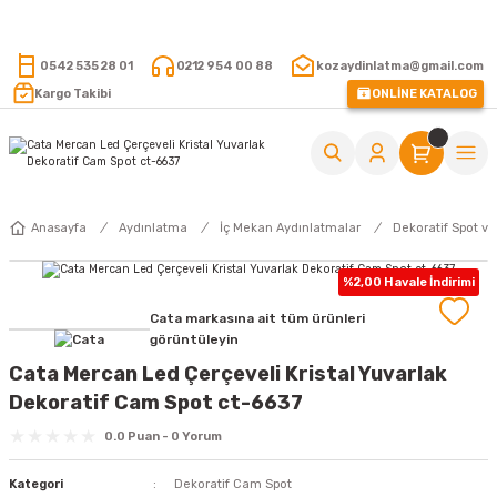
15.000 TL VE ÜZERİ ALIŞVERİŞLERİNİZDE KARGO ÜCRETSİZ !
0542 535 28 01
0212 954 00 88
kozaydinlatma@gmail.com
Kargo Takibi
ONLİNE KATALOG
Anasayfa
Aydınlatma
İç Mekan Aydınlatmalar
Dekoratif Spot ve
%2,00 Havale İndirimi
Cata markasına ait tüm ürünleri
görüntüleyin
Cata Mercan Led Çerçeveli Kristal Yuvarlak
Dekoratif Cam Spot ct-6637
0.0 Puan - 0 Yorum
Kategori
Dekoratif Cam Spot