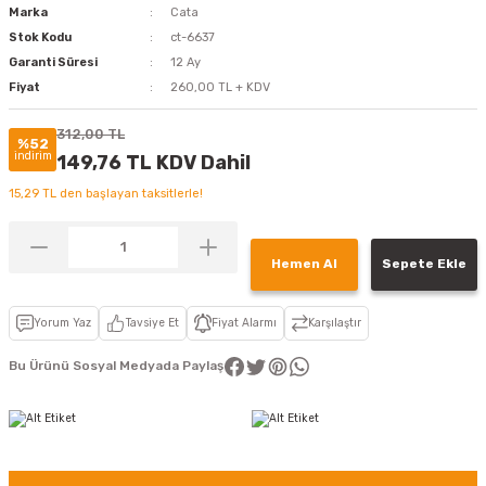
Marka
Cata
Stok Kodu
ct-6637
Garanti Süresi
12 Ay
Fiyat
260,00 TL + KDV
312,00 TL
%52
indirim
149,76 TL KDV Dahil
15,29 TL den başlayan taksitlerle!
Hemen Al
Sepete Ekle
Yorum Yaz
Tavsiye Et
Fiyat Alarmı
Karşılaştır
Bu Ürünü Sosyal Medyada Paylaş