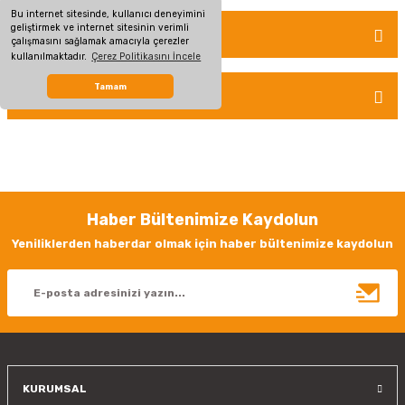
Bu internet sitesinde, kullanıcı deneyimini
geliştirmek ve internet sitesinin verimli
TAKSİT SEÇENEKLERİ
çalışmasını sağlamak amacıyla çerezler
Bu ürüne ilk yorumu siz yapın!
kullanılmaktadır.
Çerez Politikasını İncele
Tamam
ÖNERİLERİNİZ
Yorum Yaz
Bu ürünün fiyat bilgisi, resim, ürün açıklamalarında ve diğer konularda
yetersiz gördüğünüz noktaları öneri formunu kullanarak tarafımıza
iletebilirsiniz.
Görüş ve önerileriniz için teşekkür ederiz.
Haber Bültenimize Kaydolun
Ürün resmi kalitesiz, bozuk veya görüntülenemiyor.
Yeniliklerden haberdar olmak için haber bültenimize kaydolun
Ürün açıklamasında eksik bilgiler bulunuyor.
Ürün bilgilerinde hatalar bulunuyor.
Ürün fiyatı diğer sitelerden daha pahalı.
Bu ürüne benzer farklı alternatifler olmalı.
KURUMSAL