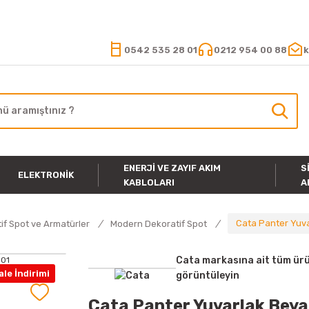
15.000 TL VE ÜZERİ ALIŞVERİŞLERİNİZDE KARGO ÜCRETSİZ
0542 535 28 01
0212 954 00 88
k
ENERJI VE ZAYIF AKIM
S
ELEKTRONIK
KABLOLARI
A
Cata Panter Yuva
if Spot ve Armatürler
Modern Dekoratif Spot
Cata markasına ait tüm ürü
le İndirimi
görüntüleyin
Cata Panter Yuvarlak Beya