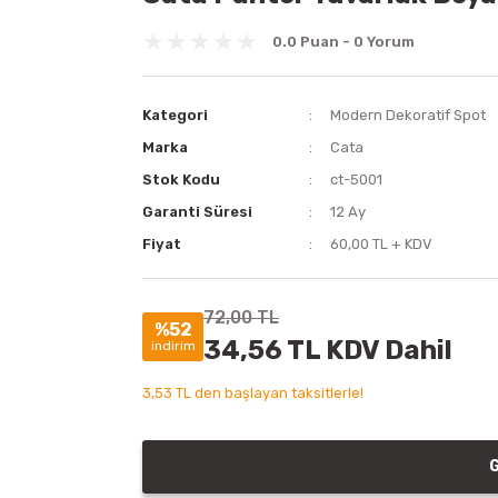
0.0 Puan - 0 Yorum
Kategori
Modern Dekoratif Spot
Marka
Cata
Stok Kodu
ct-5001
Garanti Süresi
12 Ay
Fiyat
60,00 TL + KDV
72,00 TL
%52
34,56 TL KDV Dahil
indirim
3,53 TL den başlayan taksitlerle!
G