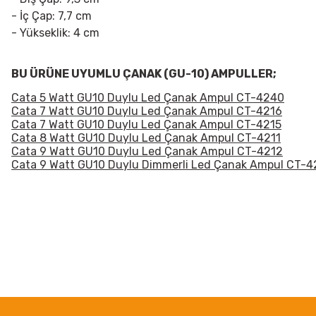
- İç Çap:
7,7 cm
- Yükseklik: 4
cm
BU ÜRÜNE UYUMLU ÇANAK (GU-10) AMPULLER;
Cata 5 Watt GU10 Duylu Led Çanak Ampul CT-4240
Cata 7 Watt GU10 Duylu Led Çanak Ampul CT-4216
Cata 7 Watt GU10 Duylu Led Çanak Ampul CT-4215
Cata 8 Watt GU10 Duylu Led Çanak Ampul CT-4211
Cata 9 Watt GU10 Duylu Led Çanak Ampul CT-4212
Cata 9 Watt GU10 Duylu Dimmerli Led Çanak Ampul CT-4
Bu ürünün fiyat bilgisi, resim, ürün açıklamalarında ve diğer konularda
Görüş ve önerileriniz için teşekkür ederiz.
Ürün resmi kalitesiz, bozuk veya görüntülenemiyor.
Ürün açıklamasında eksik bilgiler bulunuyor.
Ürün bilgilerinde hatalar bulunuyor.
Ürün fiyatı diğer sitelerden daha pahalı.