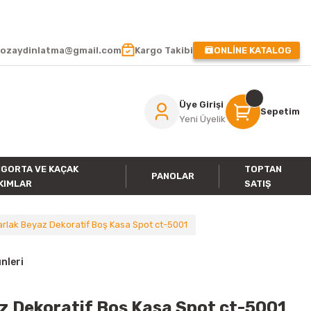
 !
ozaydinlatma@gmail.com
Kargo Takibi
ONLİNE KATALOG
Üye Girişi
Sepetim
Yeni Üyelik
IGORTA VE KAÇAK
TOPTAN
PANOLAR
KIMLAR
SATIŞ
rlak Beyaz Dekoratif Boş Kasa Spot ct-5001
nleri
z Dekoratif Boş Kasa Spot ct-5001