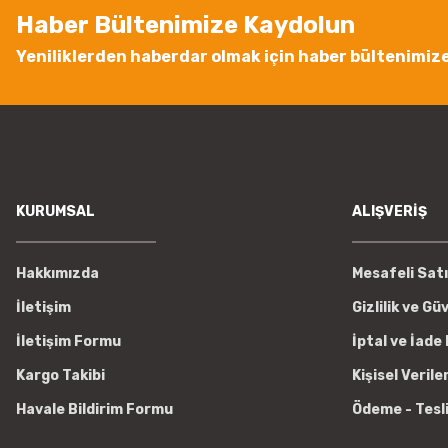
Haber Bültenimize Kaydolun
Bu ürüne benzer farklı alternatifler olmalı.
Yeniliklerden haberdar olmak için haber bültenimiz
KURUMSAL
ALIŞVERİŞ
Hakkımızda
Mesafeli Sat
İletişim
Gizlilik ve Gü
İletişim Formu
İptal ve İade 
Kargo Takibi
Kişisel Verile
Havale Bildirim Formu
Ödeme - Tesl