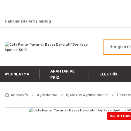
Hakkımızda
İletişim
Blog
ANAHTAR VE
AYDINLATMA
ELEKTRIK
PRIZ
Anasayfa
Aydınlatma
İç Mekan Aydınlatmalar
Dekorat
%2,00 Hava