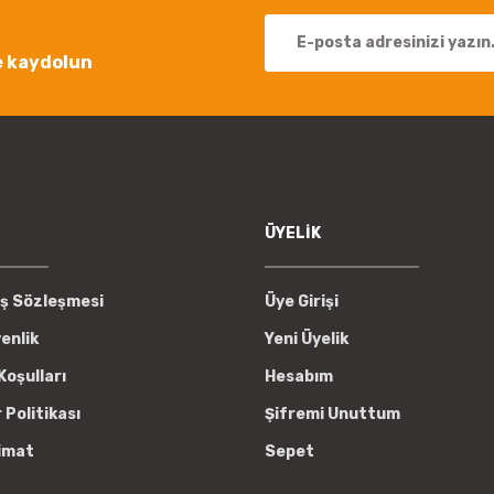
e kaydolun
Gönder
ÜYELİK
ış Sözleşmesi
Üye Girişi
venlik
Yeni Üyelik
Koşulları
Hesabım
r Politikası
Şifremi Unuttum
imat
Sepet