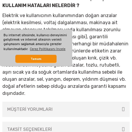
KULLANIM HATALARI NELERDİR ?
Elektrik ve kullanıcının kullanımından doğan arızalar
(elektrik kesilmesi, voltaj dalgalanması, makinaya ait
olmayan aksesuar takılması yada kullanılması zorunlu
Bu internet sitesinde, kullanıcı deneyimini
olan aksesuarların kullanılmaması gibi), garantili
geliştirmek ve internet sitesinin verimli
ürünlerde yetkili servis dışında herhangi bir müdahalenin
çalışmasını sağlamak amacıyla çerezler
kullanılmaktadır.
Çerez Politikasını İncele
yapılması, garanti etiketi olan ürünlerde etiketin zarar
görmesi, cihazın dış yüzeyinde oluşan kırık, çizik vb.
Tamam
nedenlerden meydana gelen arızalar, tozlu, rutubetli,
aşırı sıcak ya da soğuk ortamlarda kullanılma sebebi ile
oluşan arızalar, sel, yangın, deprem, yıldırım düşmesi vb.
doğal afetlerin sebep olduğu arızalarda garanti kapsamı
dışındadır.
MÜŞTERİ YORUMLARI
TAKSİT SEÇENEKLERİ