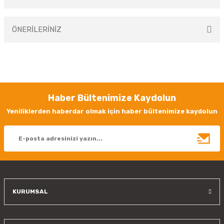
Bu ürüne ilk yorumu siz yapın!
ÖNERİLERİNİZ
Yorum Yaz
Bu ürünün fiyat bilgisi, resim, ürün açıklamalarında ve diğer konularda
yetersiz gördüğünüz noktaları öneri formunu kullanarak tarafımıza
iletebilirsiniz.
Görüş ve önerileriniz için teşekkür ederiz.
Haber Bültenimize Kaydolun
Ürün resmi kalitesiz, bozuk veya görüntülenemiyor.
Yeniliklerden haberdar olmak için haber bültenimize kaydolun
Ürün açıklamasında eksik bilgiler bulunuyor.
Ürün bilgilerinde hatalar bulunuyor.
Ürün fiyatı diğer sitelerden daha pahalı.
Bu ürüne benzer farklı alternatifler olmalı.
KURUMSAL