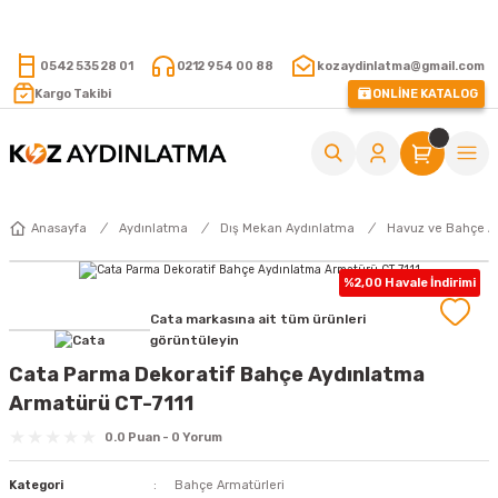
15.000 TL VE ÜZERİ ALIŞVERİŞLERİNİZDE KARGO ÜCRETSİZ !
0542 535 28 01
0212 954 00 88
kozaydinlatma@gmail.com
Kargo Takibi
ONLİNE KATALOG
Anasayfa
Aydınlatma
Dış Mekan Aydınlatma
Havuz ve Bahçe Ar
%2,00 Havale İndirimi
Cata markasına ait tüm ürünleri
görüntüleyin
Cata Parma Dekoratif Bahçe Aydınlatma
Armatürü CT-7111
0.0 Puan - 0 Yorum
Kategori
Bahçe Armatürleri