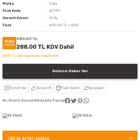
Marka
Cata
Stok Kodu
ct-7111
Garanti Süresi
12 Ay
Fiyat
400,00 TL + KDV
480,00 TL
%40
indirim
288,00 TL KDV Dahil
29,41 TL den başlayan taksitlerle!
Gelince Haber Ver
Yorum Yaz
Tavsiye Et
Fiyat Alarmı
Karşılaştır
Bu Ürünü Sosyal Medyada Paylaş
ÜRÜN AÇIKLAMASI