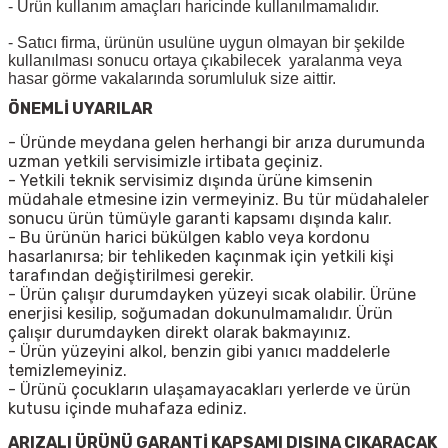
- Ürün kullanım amaçları haricinde kullanılmamalıdır.
- Satıcı firma, ürünün usulüne uygun olmayan bir şekilde
kullanılması sonucu ortaya çıkabilecek yaralanma veya
hasar görme vakalarında sorumluluk size aittir.
ÖNEMLİ UYARILAR
- Üründe meydana gelen herhangi bir arıza durumunda
uzman yetkili servisimizle irtibata geçiniz.
- Yetkili teknik servisimiz dışında ürüne kimsenin
müdahale etmesine izin vermeyiniz. Bu tür müdahaleler
sonucu ürün tümüyle garanti kapsamı dışında kalır.
- Bu ürünün harici bükülgen kablo veya kordonu
hasarlanırsa; bir tehlikeden kaçınmak için yetkili kişi
tarafından değiştirilmesi gerekir.
- Ürün çalışır durumdayken yüzeyi sıcak olabilir. Ürüne
enerjisi kesilip, soğumadan dokunulmamalıdır. Ürün
çalışır durumdayken direkt olarak bakmayınız.
- Ürün yüzeyini alkol, benzin gibi yanıcı maddelerle
temizlemeyiniz.
- Ürünü çocukların ulaşamayacakları yerlerde ve ürün
kutusu içinde muhafaza ediniz.
ARIZALI ÜRÜNÜ GARANTİ KAPSAMI DIŞINA ÇIKARACAK