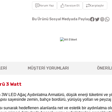
Yorum Yaz
Tavsiye Et
Karşılaştır
Bu Ürünü Sosyal Medyada Paylaş
ERİ
MÜŞTERİ YORUMLARI
ÖNERİL
rü 3 Watt
n 3W LED Ağaç Aydınlatma Armatürü, düşük enerji tüketimi ve yükse
apısı sayesinde zemin, bahçe bordürü, yürüyüş yolları ve peyzaj 
sı sunarak hedeflenen alanlarda net ve estetik bir aydınlatma oluş