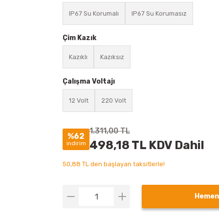
IP67 Su Korumalı
IP67 Su Korumasız
Çim Kazık
Kazıklı
Kazıksız
Çalışma Voltajı
12 Volt
220 Volt
1.311,00 TL
%62
498,18 TL KDV Dahil
indirim
50,88 TL den başlayan taksitlerle!
Hemen