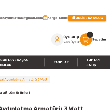
 !
ozaydinlatma@gmail.com
Kargo Takibi
ONLİNE KATALOG
Üye Girişi
Sepetim
Yeni Üyelik
IGORTA VE KAÇAK
TOPTAN
PANOLAR
KIMLAR
SATIŞ
aj Aydınlatma Armatürü 3 Watt
ait tüm ürünleri
 Aydınlatma Armatürü 3 Watt