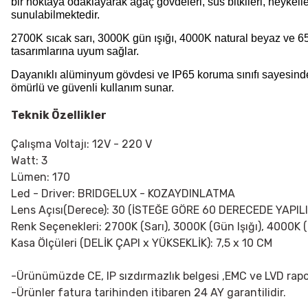
bir noktaya odaklayarak ağaç gövdeleri, süs bitkileri, heykell
sunulabilmektedir.
2700K sıcak sarı, 3000K gün ışığı, 4000K natural beyaz ve 6500
tasarımlarına uyum sağlar.
Dayanıklı alüminyum gövdesi ve IP65 koruma sınıfı sayesind
ömürlü ve güvenli kullanım sunar.
Teknik Özellikler
Çalışma Voltajı: 12V - 220 V
Watt: 3
Lümen: 170
Led - Driver: BRIDGELUX - KOZAYDINLATMA
Lens Açısı(Derece): 30 (İSTEĞE GÖRE 60 DERECEDE YAPILI
Renk Seçenekleri:
2700K (Sarı), 3000K (Gün Işığı), 4000K 
Kasa Ölçüleri (DELİK ÇAPI x YÜKSEKLİK): 7,5 x 10 CM
-Ürünümüzde CE, IP sızdırmazlık belgesi ,EMC ve LVD rapo
-Ürünler fatura tarihinden itibaren 24 AY garantilidir.