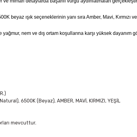
er ve mimari detaylarda başarılı vurgu aydınlatmaları gerçekleşti
K beyaz ışık seçeneklerinin yanı sıra Amber, Mavi, Kırmızı ve Yeş
e yağmur, nem ve dış ortam koşullarına karşı yüksek dayanım gö
R.)
(Natural), 6500K (Beyaz), AMBER, MAVİ, KIRMIZI, YEŞİL
rları mevcuttur.