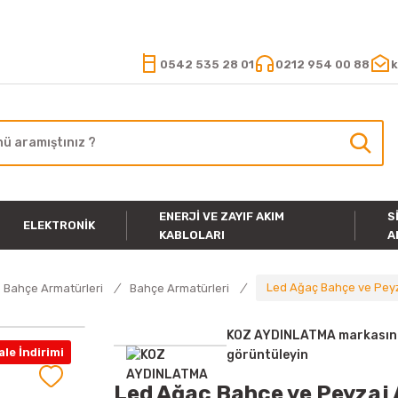
15.000 TL VE ÜZERİ ALIŞVERİŞLERİNİZDE KARGO ÜCRETSİZ
0542 535 28 01
0212 954 00 88
k
ENERJI VE ZAYIF AKIM
S
ELEKTRONIK
KABLOLARI
A
Led Ağaç Bahçe ve Peyz
 Bahçe Armatürleri
Bahçe Armatürleri
KOZ AYDINLATMA markasına 
le İndirimi
görüntüleyin
Led Ağaç Bahçe ve Peyzaj