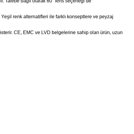
rir. Talebe bağlı olarak 60° lens seçeneği de
il renk alternatifleri ile farklı konseptlere ve peyzaj
sterir. CE, EMC ve LVD belgelerine sahip olan ürün, uzun