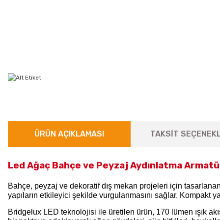
ÜRÜN AÇIKLAMASI
TAKSİT SEÇENEKL
Led Ağaç Bahçe ve Peyzaj Aydınlatma Armatü
Bahçe, peyzaj ve dekoratif dış mekan projeleri için tasarlana
yapıların etkileyici şekilde vurgulanmasını sağlar. Kompakt y
Bridgelux LED teknolojisi ile üretilen ürün, 170 lümen ışık akı