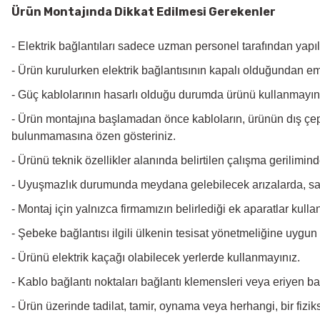
Ürün Montajında Dikkat Edilmesi Gerekenler
- Elektrik bağlantıları sadece uzman personel tarafından yapıl
- Ürün kurulurken elektrik bağlantısının kapalı olduğundan e
- Güç kablolarının hasarlı olduğu durumda ürünü kullanmayını
- Ürün montajına başlamadan önce kabloların, ürünün dış çeper
bulunmamasına özen gösteriniz.
- Ürünü teknik özellikler alanında belirtilen çalışma gerilimi
- Uyuşmazlık durumunda meydana gelebilecek arızalarda, satı
- Montaj için yalnızca firmamızın belirlediği ek aparatlar kullan
- Şebeke bağlantısı ilgili ülkenin tesisat yönetmeliğine uygun
- Ürünü elektrik kaçağı olabilecek yerlerde kullanmayınız.
- Kablo bağlantı noktaları bağlantı klemensleri veya eriyen bant
- Ürün üzerinde tadilat, tamir, oynama veya herhangi, bir fiz